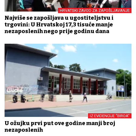
HRVATSKI ZAVOD ZA ZAPOŠLJAVANJE
Najviše se zapošljava u ugostiteljstvu i
trgovini: U Hrvatskoj 17,3 tisuće manje
nezaposlenih nego prije godinu dana
IZ EVIDENCIJE “BIROA”
U ožujku prvi put ove godine manji broj
nezaposlenih