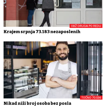
OBŽ DRUGA PO REDU
Krajem srpnja 73.183 nezaposlenih
TOČNO 70.036
Nikad niži broj osoba bez posla