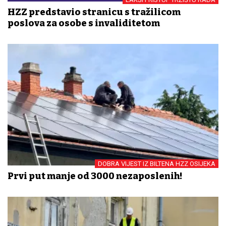
HZZ predstavio stranicu s tražilicom
poslova za osobe s invaliditetom
DOBRA VIJEST IZ BILTENA HZZ OSIJEKA
Prvi put manje od 3000 nezaposlenih!