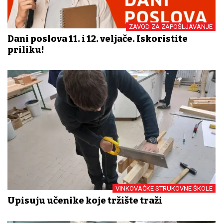
ZAVOD ZA ZAPOŠLJAVANJE
Dani poslova 11. i 12. veljače. Iskoristite
priliku!
VINKOVAČKE STRUKOVNE ŠKOLE
Upisuju učenike koje tržište traži