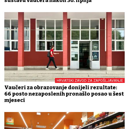
sustavu vaučera nakon 30. lipnja
HRVATSKI ZAVOD ZA ZAPOŠLJAVANJE
Vaučeri za obrazovanje donijeli rezultate:
66 posto nezaposlenih pronašlo posao u šest
mjeseci