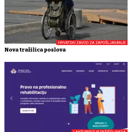
HRVATSKI ZAVOD ZA ZAPOŠLJAVANJE
Nova tražilica poslova
LAKŠI PRISTUP TRŽIŠTU RADA