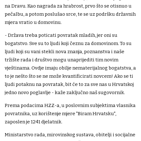
na Dravu. Kao nagrada za hrabrost, prvo što se otisnuo u
pečalbu, a potom poslušao srce, te se uz podršku državnih
mjera vratio u domovinu.
- Država treba poticati povratak mladih, jer oni su
bogatstvo. Sve su to ljudi koji čeznu za domovinom. To su
ljudi koji su vani stekli nova znanja, poznanstva i naše
tržište rada i društvo mogu unaprijediti tim novim
vještinama. Ovdje imaju obilje nematerijalnog bogatstva, a
to je nešto što se ne može kvantificirati novcem! Ako se ti
ljudi potaknu na povratak, bit će to za sve nas u Hrvatskoj
jedno novo poglavlje - kaže zaključno naš sugovornik.
Prema podacima HZZ-a, u poslovnim subjektima vlasnika
povratnika, uz korištenje mjere "Biram Hrvatsku",
zaposlen je 1241 djelatnik.
Ministarstvo rada, mirovinskog sustava, obitelji i socijalne