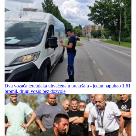
Dva vozača teretnjaka uhvaćena u prekršaju - jedan napuhao 1,61
promil, drugi vozio bez dozvole