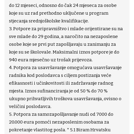
do 12 mjeseci, odnosno do čak 24 mjeseca za osobe
koje su uz rad prethodno uključene u program
stjecanja srednjoškolske kvalifikacije.
3. Potpore za pripravništvo i mlade orijentirane su na
sve mlade do 29 godina, a naročito na nezaposlene
osobe koje se prvi put zapošljavaju u zanimanju za
koje su se školovale. Maksimalni iznos potpore je do
940 eura mjesečno uz trošak prijevoza.
4. Potpora za usavršavanje omogućava usavršavanje
radnika kod poslodavca s ciljem postizanja veće
efikasnosti i učinkovitosti ili zadržavanje radnog
mjesta. Iznos sufinanciranja je od 50 % do 70 %
ukupno prihvatljivih troškova usavršavanja, ovisno o
veličini poslodavca.
5. Potpora za samozapošljavanje nudi od 7000 do
20.000 eura pomoći nezaposlenim osobama za
pokretanje vlastitog posla. * 5.1 Biram Hrvatsku