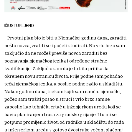
USTUPLJENO
- Prvotni plan bio je biti u Njemačkoj godinu dana, zaraditi
nešto novca, vratiti se i početi studirati. No vrlo brzo sam
zaključio da ne možeš previše novca zaraditi bez
poznavanja njemačkog jezika i određene stručne
kvalifikacije. Zaključio sam da je to bila prilika da
okrenem novu stranicu života. Prije podne sam pohađao
tečaj njemačkog jezika, a poslije podne radio u skladištu.
Nakon godinu dana, tijekom kojih sam naučio njemački,
počeo sam tražiti posao u struci i vrlo brzo sam se
zaposlio kao tehnički crtač u inženjerkom uredu koji se
bavio planiranjem trasa za gradsko grijanje. I tu mi se
potpuno promijenio život, od radnika u skladištu do rada
u inženjerkom uredu s gotovo dvostruko većom plaćom!