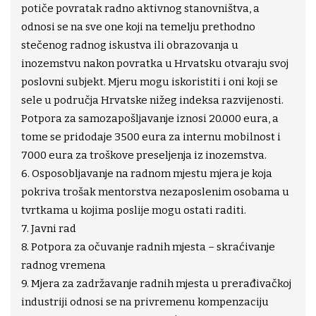
potiče povratak radno aktivnog stanovništva, a
odnosi se na sve one koji na temelju prethodno
stečenog radnog iskustva ili obrazovanja u
inozemstvu nakon povratka u Hrvatsku otvaraju svoj
poslovni subjekt. Mjeru mogu iskoristiti i oni koji se
sele u područja Hrvatske nižeg indeksa razvijenosti.
Potpora za samozapošljavanje iznosi 20.000 eura, a
tome se pridodaje 3500 eura za internu mobilnost i
7000 eura za troškove preseljenja iz inozemstva.
6. Osposobljavanje na radnom mjestu mjera je koja
pokriva trošak mentorstva nezaposlenim osobama u
tvrtkama u kojima poslije mogu ostati raditi.
7. Javni rad
8. Potpora za očuvanje radnih mjesta – skraćivanje
radnog vremena
9. Mjera za zadržavanje radnih mjesta u prerađivačkoj
industriji odnosi se na privremenu kompenzaciju