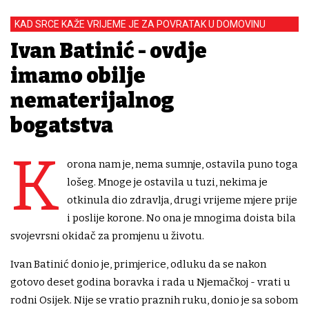
KAD SRCE KAŽE VRIJEME JE ZA POVRATAK U DOMOVINU
Ivan Batinić - ovdje
imamo obilje
nematerijalnog
bogatstva
K
orona nam je, nema sumnje, ostavila puno toga
lošeg. Mnoge je ostavila u tuzi, nekima je
otkinula dio zdravlja, drugi vrijeme mjere prije
i poslije korone. No ona je mnogima doista bila
svojevrsni okidač za promjenu u životu.
Ivan Batinić donio je, primjerice, odluku da se nakon
gotovo deset godina boravka i rada u Njemačkoj - vrati u
rodni Osijek. Nije se vratio praznih ruku, donio je sa sobom