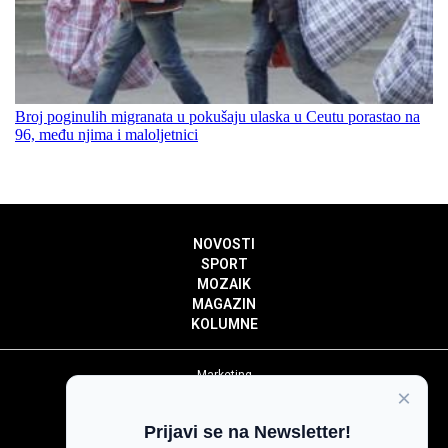
Broj poginulih migranata u pokušaju ulaska u Ceutu porastao na
96, među njima i maloljetnici
NOVOSTI
SPORT
MOZAIK
MAGAZIN
KOLUMNE
Marketing
×
Politika privatnosti
Politika kolačića
Prijavi se na Newsletter!
Impressum