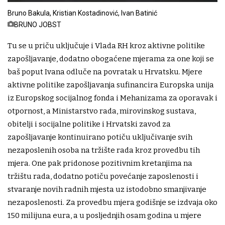
Bruno Bakula, Kristian Kostadinović, Ivan Batinić
BRUNO JOBST
Tu se u priču uključuje i Vlada RH kroz aktivne politike
zapošljavanje, dodatno obogaćene mjerama za one koji se
baš poput Ivana odluče na povratak u Hrvatsku. Mjere
aktivne politike zapošljavanja sufinancira Europska unija
iz Europskog socijalnog fonda i Mehanizama za oporavak i
otpornost, a Ministarstvo rada, mirovinskog sustava,
obitelji i socijalne politike i Hrvatski zavod za
zapošljavanje kontinuirano potiču uključivanje svih
nezaposlenih osoba na tržište rada kroz provedbu tih
mjera. One pak pridonose pozitivnim kretanjima na
tržištu rada, dodatno potiču povećanje zaposlenosti i
stvaranje novih radnih mjesta uz istodobno smanjivanje
nezaposlenosti. Za provedbu mjera godišnje se izdvaja oko
150 milijuna eura, a u posljednjih osam godina u mjere