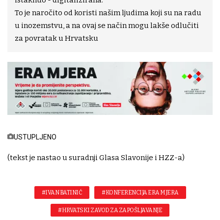
istaknuo - digitalizirana.
To je naročito od koristi našim ljudima koji su na radu
u inozemstvu, a na ovaj se način mogu lakše odlučiti
za povratak u Hrvatsku
USTUPLJENO
(tekst je nastao u suradnji Glasa Slavonije i HZZ-a)
#IVAN BATINIĆ
#KONFERENCIJA ERA MJERA
#HRVATSKI ZAVOD ZA ZAPOŠLJAVANJE