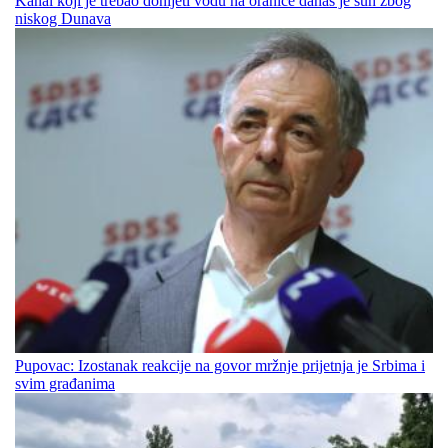
Kanal koji je trebao donijeti vodu na oranice danas je suh zbog
niskog Dunava
Pupovac: Izostanak reakcije na govor mržnje prijetnja je Srbima i
svim građanima