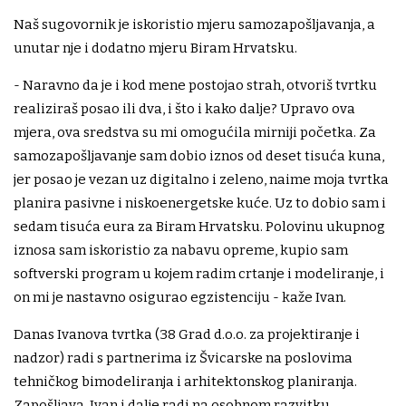
Naš sugovornik je iskoristio mjeru samozapošljavanja, a
unutar nje i dodatno mjeru Biram Hrvatsku.
- Naravno da je i kod mene postojao strah, otvoriš tvrtku
realiziraš posao ili dva, i što i kako dalje? Upravo ova
mjera, ova sredstva su mi omogućila mirniji početka. Za
samozapošljavanje sam dobio iznos od deset tisuća kuna,
jer posao je vezan uz digitalno i zeleno, naime moja tvrtka
planira pasivne i niskoenergetske kuće. Uz to dobio sam i
sedam tisuća eura za Biram Hrvatsku. Polovinu ukupnog
iznosa sam iskoristio za nabavu opreme, kupio sam
softverski program u kojem radim crtanje i modeliranje, i
on mi je nastavno osigurao egzistenciju - kaže Ivan.
Danas Ivanova tvrtka (38 Grad d.o.o. za projektiranje i
nadzor) radi s partnerima iz Švicarske na poslovima
tehničkog bimodeliranja i arhitektonskog planiranja.
Zapošljava. Ivan i dalje radi na osobnom razvitku,