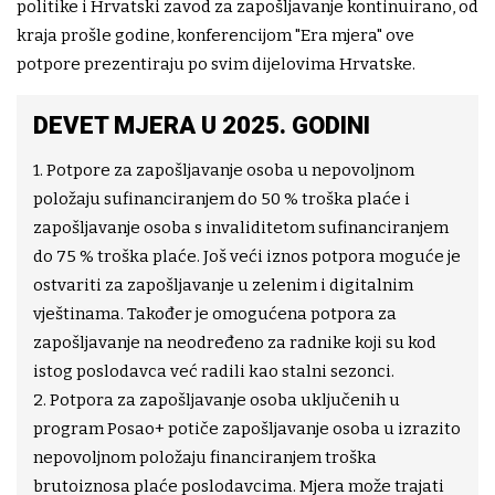
politike i Hrvatski zavod za zapošljavanje kontinuirano, od
kraja prošle godine, konferencijom "Era mjera" ove
potpore prezentiraju po svim dijelovima Hrvatske.
DEVET MJERA U 2025. GODINI
1. Potpore za zapošljavanje osoba u nepovoljnom
položaju sufinanciranjem do 50 % troška plaće i
zapošljavanje osoba s invaliditetom sufinanciranjem
do 75 % troška plaće. Još veći iznos potpora moguće je
ostvariti za zapošljavanje u zelenim i digitalnim
vještinama. Također je omogućena potpora za
zapošljavanje na neodređeno za radnike koji su kod
istog poslodavca već radili kao stalni sezonci.
2. Potpora za zapošljavanje osoba uključenih u
program Posao+ potiče zapošljavanje osoba u izrazito
nepovoljnom položaju financiranjem troška
brutoiznosa plaće poslodavcima. Mjera može trajati