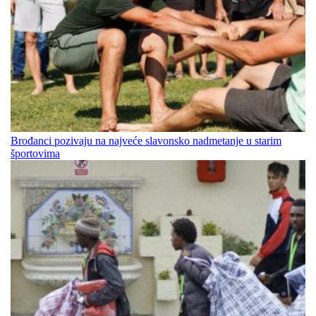
Brođanci pozivaju na najveće slavonsko nadmetanje u starim
športovima