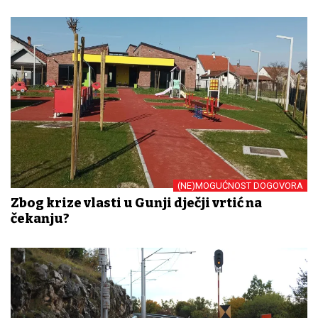
(NE)MOGUĆNOST DOGOVORA
Zbog krize vlasti u Gunji dječji vrtić na
čekanju?