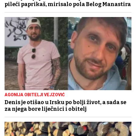
pileći paprikaš, mirisalo pola Belog Manastira
AGONIJA OBITELJI VEJZOVIĆ
Denis je otišao u Irsku po bolji život, a sada se
za njega bore liječnici i obitelj