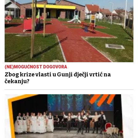
(NE)MOGUĆNOST DOGOVORA
Zbog krize vlasti u Gunji dječji vrtić na
čekanju?