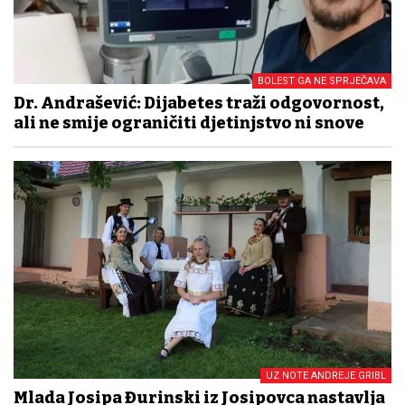
BOLEST GA NE SPRJEČAVA
Dr. Andrašević: Dijabetes traži odgovornost,
ali ne smije ograničiti djetinjstvo ni snove
UZ NOTE ANDREJE GRIBL
Mlada Josipa Đurinski iz Josipovca nastavlja