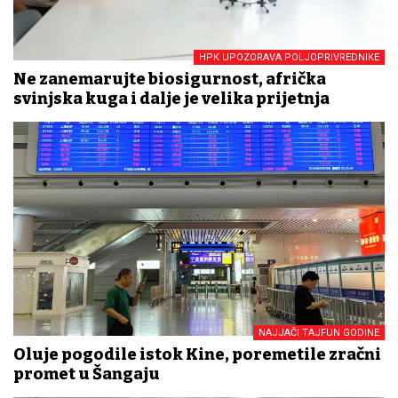
HPK UPOZORAVA POLJOPRIVREDNIKE
Ne zanemarujte biosigurnost, afrička
svinjska kuga i dalje je velika prijetnja
NAJJAČI TAJFUN GODINE
Oluje pogodile istok Kine, poremetile zračni
promet u Šangaju