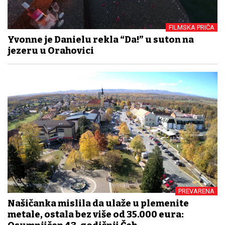
FILMSKA PRIČA
Yvonne je Danielu rekla “Da!” u suton na
jezeru u Orahovici
PREVARENA
Našičanka mislila da ulaže u plemenite
metale, ostala bez više od 35.000 eura: