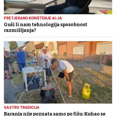
PRETJERANO KORIŠTENJE AI-JA
Guši li nam tehnologija sposobnost
razmišljanja?
GASTRO TRADICIJA
Baranja nije poznata samo po fišu: Kuhao se