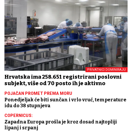
PRIVATNICI DOMINIRAJU
Hrvatska ima 258.651 registrirani poslovni
subjekt, više od 70 posto ih je aktivno
POJAČAN PROMET PREMA MORU
Ponedjeljak će biti sunčan i vrlo vruć, temperature
idu do 38 stupnjeva
COPERNICUS:
Zapadna Europa prošla je kroz dosad najtopliji
lipanj i srpanj