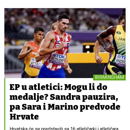
BIRMINGHAM
EP u atletici: Mogu li do
medalje? Sandra pauzira,
pa Sara i Marino predvode
Hrvate
Hrvatska će se predstaviti sa 16 atletičarki i atletičara,