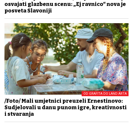
osvajati glazbenu scenu: „Ej ravnico“ nova je
posveta Slavoniji
OD GRAFITA DO LAND ARTA
/Foto/ Mali umjetnici preuzeli Ernestinovo:
Sudjelovali u danu punom igre, kreativnosti
i stvaranja