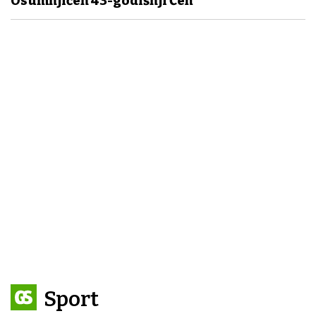
Osumnjičen 43-godišnji Čeh
Sport