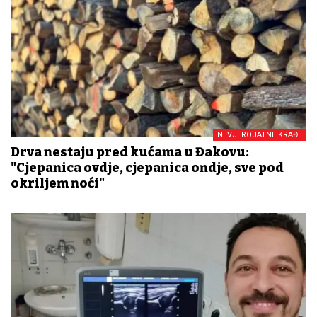
NEVJEROJATNE KRAĐE
Drva nestaju pred kućama u Đakovu:
"Cjepanica ovdje, cjepanica ondje, sve pod
okriljem noći"