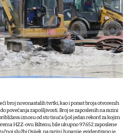
veći broj novonastalih tvrtki, kao i porast broja otvorenih
do povećanja zapošljivosti. Broj se zaposlenih na razini
ibližava iznosu od sto tisuća (još jedan rekord za kojim
e, prema HZZ-ovu Biltenu, bile ukupno 97.652 zaposlene
čnoj službi Osijek, na razini županije, evidentirano je