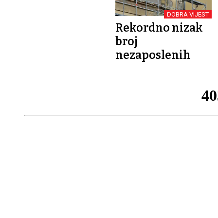
DOBRA VIJEST
Rekordno nizak
broj
nezaposlenih