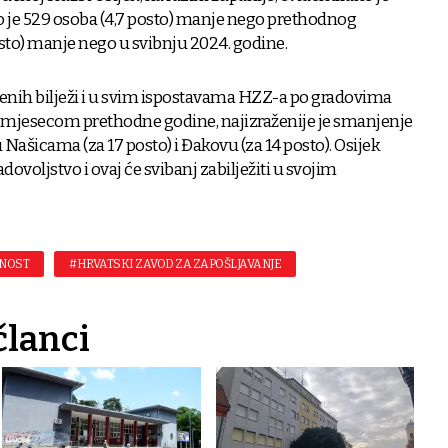
o je 529 osoba (4,7 posto) manje nego prethodnog
osto) manje nego u svibnju 2024. godine.
enih bilježi i u svim ispostavama HZZ-a po gradovima
m mjesecom prethodne godine, najizraženije je smanjenje
Našicama (za 17 posto) i Đakovu (za 14 posto). Osijek
dovoljstvo i ovaj će svibanj zabilježiti u svojim
NOST
#HRVATSKI ZAVOD ZA ZAPOŠLJAVANJE
članci