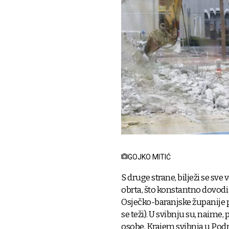
GOJKO MITIĆ
S druge strane, bilježi se sve 
obrta, što konstantno dovodi 
Osječko-baranjske županije pr
se teži). U svibnju su, naim
osobe. Krajem svibnja u Podru