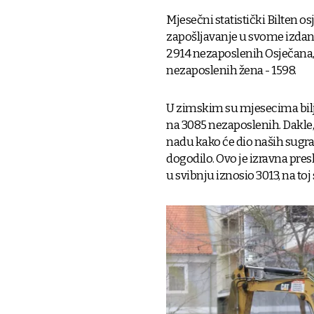
Mjesečni statistički Bilten 
zapošljavanje u svome izdanj
2914 nezaposlenih Osječana, o
nezaposlenih žena - 1598.
U zimskim su mjesecima biljež
na 3085 nezaposlenih. Dakle, 
nadu kako će dio naših sugrađ
dogodilo. Ovo je izravna pres
u svibnju iznosio 3013, na toj