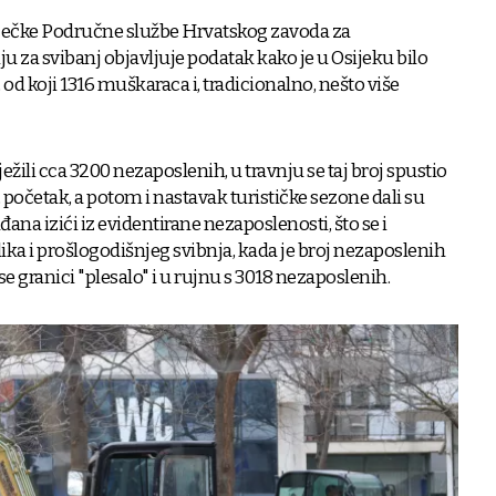
osječke Područne službe Hrvatskog zavoda za
u za svibanj objavljuje podatak kako je u Osijeku bilo
d koji 1316 muškaraca i, tradicionalno, nešto više
ili cca 3200 nezaposlenih, u travnju se taj broj spustio
početak, a potom i nastavak turističke sezone dali su
ana izići iz evidentirane nezaposlenosti, što se i
lika i prošlogodišnjeg svibnja, kada je broj nezaposlenih
 se granici "plesalo" i u rujnu s 3018 nezaposlenih.