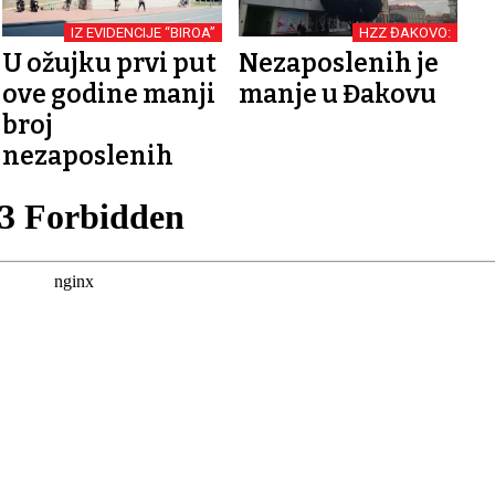
IZ EVIDENCIJE “BIROA”
HZZ ĐAKOVO:
U ožujku prvi put
Nezaposlenih je
ove godine manji
manje u Đakovu
broj
nezaposlenih