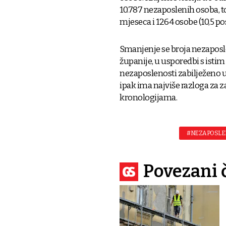
10.787 nezaposlenih osoba, t
mjeseca i 1264 osobe (10,5 p
Smanjenje se broja nezaposl
županije, u usporedbi s isti
nezaposlenosti zabilježeno u 
ipak ima najviše razloga za za
kronologijama.
#NEZAPOSLE
Povezani 