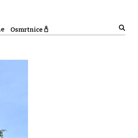
ne
Osmrtnice