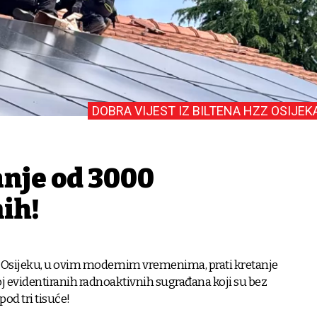
DOBRA VIJEST IZ BILTENA HZZ OSIJEK
anje od 3000
ih!
 u Osijeku, u ovim modernim vremenima, prati kretanje
j evidentiranih radnoaktivnih sugrađana koji su bez
pod tri tisuće!