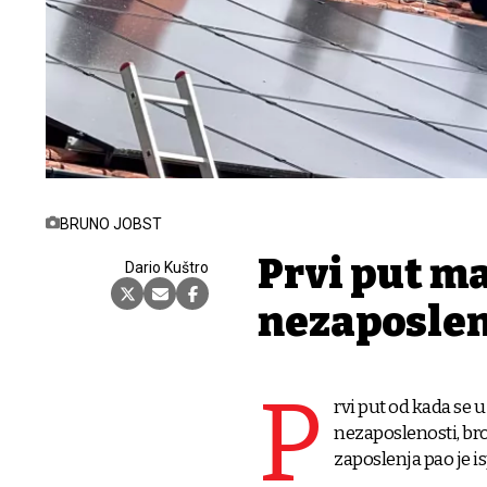
BRUNO JOBST
Prvi put m
Dario Kuštro
nezaposlen
P
rvi put od kada se
nezaposlenosti, bro
zaposlenja pao je is