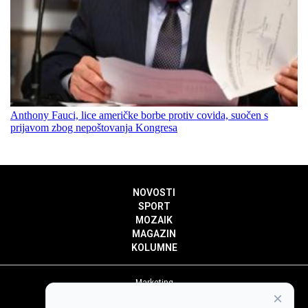
Anthony Fauci, lice američke borbe protiv covida, suočen s
prijavom zbog nepoštovanja Kongresa
NOVOSTI
SPORT
MOZAIK
MAGAZIN
KOLUMNE
Marketing
×
Politika privatnosti