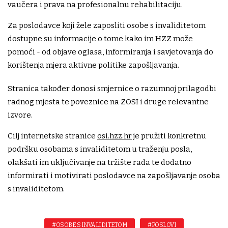
vaučera i prava na profesionalnu rehabilitaciju.
Za poslodavce koji žele zaposliti osobe s invaliditetom
dostupne su informacije o tome kako im HZZ može
pomoći - od objave oglasa, informiranja i savjetovanja do
korištenja mjera aktivne politike zapošljavanja.
Stranica također donosi smjernice o razumnoj prilagodbi
radnog mjesta te poveznice na ZOSI i druge relevantne
izvore.
Cilj internetske stranice
osi.hzz.hr
je pružiti konkretnu
podršku osobama s invaliditetom u traženju posla,
olakšati im uključivanje na tržište rada te dodatno
informirati i motivirati poslodavce na zapošljavanje osoba
s invaliditetom.
#OSOBE S INVALIDITETOM
#POSLOVI