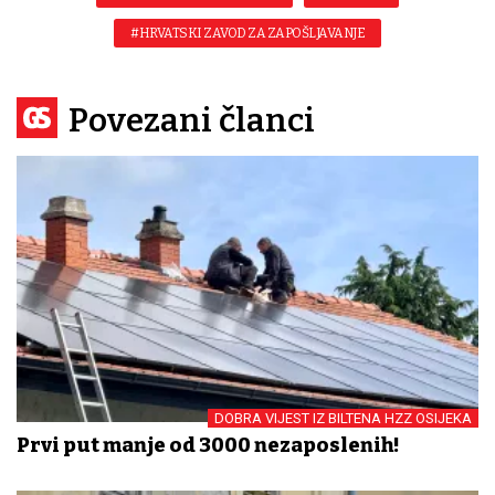
#HRVATSKI ZAVOD ZA ZAPOŠLJAVANJE
Povezani članci
DOBRA VIJEST IZ BILTENA HZZ OSIJEKA
Prvi put manje od 3000 nezaposlenih!