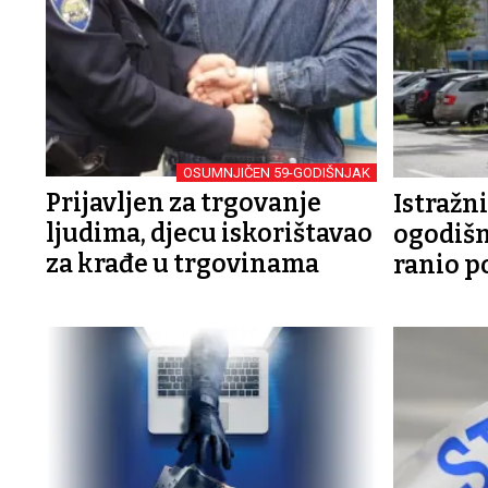
OSUMNJIČEN 59-GODIŠNJAK
Prijavljen za trgovanje
Istražni
ljudima, djecu iskorištavao
ogodišn
za krađe u trgovinama
ranio p