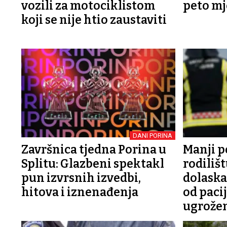
vozili za motociklistom
peto mje
koji se nije htio zaustaviti
DANI PORINA
Završnica tjedna Porina u
Manji p
Splitu: Glazbeni spektakl
rodiliš
pun izvrsnih izvedbi,
dolaska
hitova i iznenađenja
od paci
ugrože