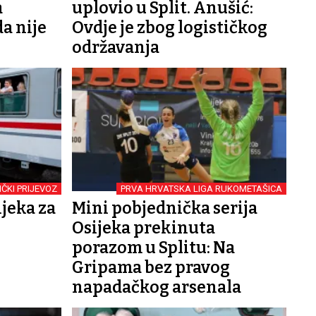
a
uplovio u Split. Anušić:
a nije
Ovdje je zbog logističkog
održavanja
IČKI PRIJEVOZ
PRVA HRVATSKA LIGA RUKOMETAŠICA
ijeka za
Mini pobjednička serija
Osijeka prekinuta
porazom u Splitu: Na
Gripama bez pravog
napadačkog arsenala