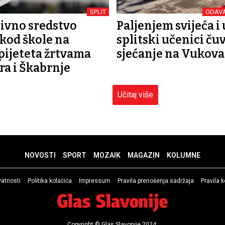
SPLIT
ODAVA
ivno sredstvo
Paljenjem svijeća i
kod škole na
splitski učenici ču
pijeteta žrtvama
sjećanje na Vukova
a i Škabrnje
Učitaj više
NOVOSTI
SPORT
MOZAIK
MAGAZIN
KOLUMNE
ivatnosti
Politika kolačića
Impressum
Pravila prenošenja sadržaja
Pravila 
Copyright © Glas Slavonije 2024.