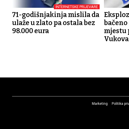
INTERNETSKE PRIJEVARE
71-godišnjakinja mislila da
Eksploz
ulaže u zlato pa ostala bez
bačeno 
98.000 eura
mjestu 
Vukovar
Marketing
Politika pr