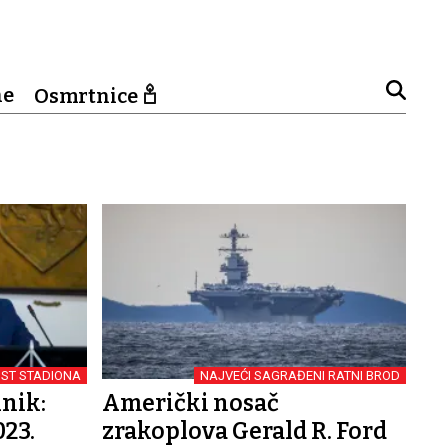
ne
Osmrtnice
ST STADIONA
NAJVEĆI SAGRAĐENI RATNI BROD
nik:
Američki nosač
023.
zrakoplova Gerald R. Ford