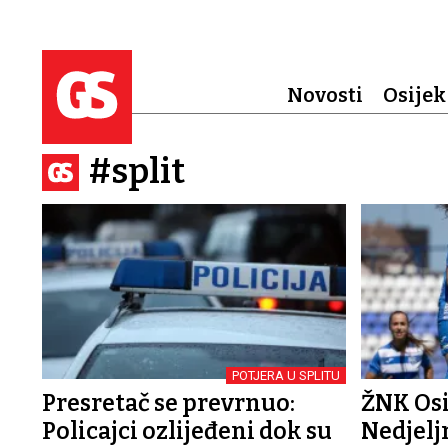
Novosti
Osijek
#split
POTJERA U SPLITU
Presretač se prevrnuo:
ŽNK Osi
Policajci ozlijeđeni dok su
Nedjelj