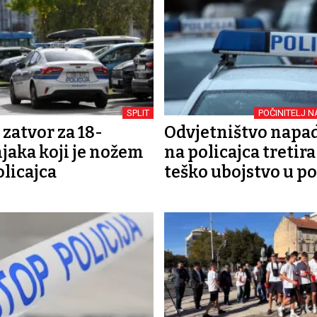
SPLIT
POČINITELJ NA
 zatvor za 18-
Odvjetništvo napa
jaka koji je nožem
na policajca tretira
olicajca
teško ubojstvo u p