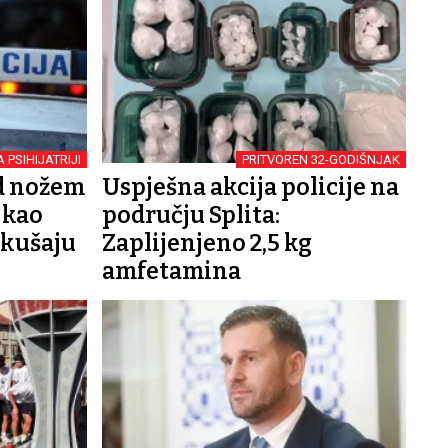
 PSIHIJATRIJI
PRITVOREN 32-GODIŠNJAK
d nožem
Uspješna akcija policije na
 kao
području Splita:
okušaju
Zaplijenjeno 2,5 kg
amfetamina