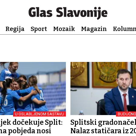
Regija
Sport
Mozaik
Magazin
Kolum
U OSLABLJENOM SASTAVU
BUDUĆNO
jek dočekuje Split:
Splitski gradonačel
na pobjeda nosi
Nalaz statičara iz 2