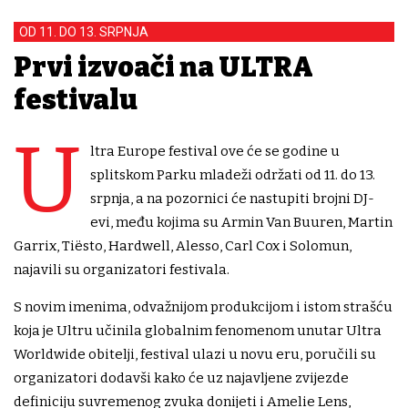
OD 11. DO 13. SRPNJA
Prvi izvođači na ULTRA
festivalu
U
ltra Europe festival ove će se godine u
splitskom Parku mladeži održati od 11. do 13.
srpnja, a na pozornici će nastupiti brojni DJ-
evi, među kojima su Armin Van Buuren, Martin
Garrix, Tiësto, Hardwell, Alesso, Carl Cox i Solomun,
najavili su organizatori festivala.
S novim imenima, odvažnijom produkcijom i istom strašću
koja je Ultru učinila globalnim fenomenom unutar Ultra
Worldwide obitelji, festival ulazi u novu eru, poručili su
organizatori dodavši kako će uz najavljene zvijezde
definiciju suvremenog zvuka donijeti i Amelie Lens,