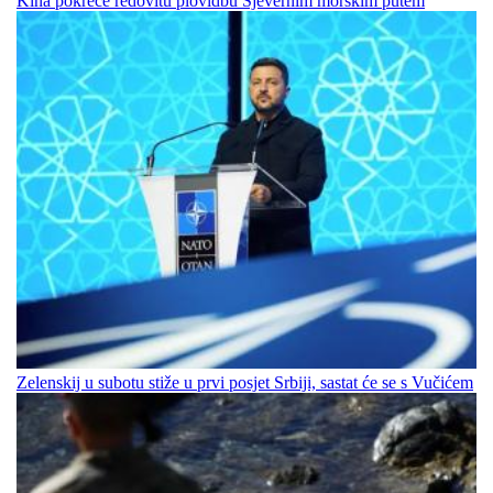
Kina pokreće redovitu plovidbu Sjevernim morskim putem
Zelenskij u subotu stiže u prvi posjet Srbiji, sastat će se s Vučićem