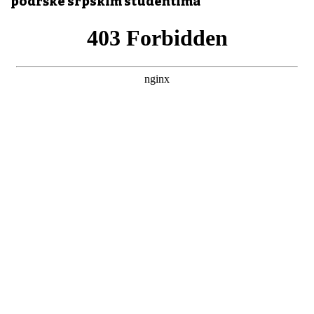
podrške srpskim studentima