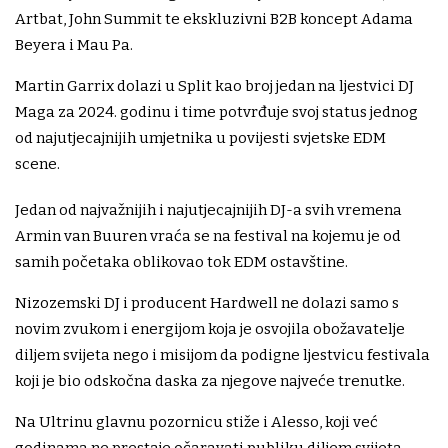
Artbat, John Summit te ekskluzivni B2B koncept Adama
Beyera i Mau Pa.
Martin Garrix dolazi u Split kao broj jedan na ljestvici DJ
Maga za 2024. godinu i time potvrđuje svoj status jednog
od najutjecajnijih umjetnika u povijesti svjetske EDM
scene.
Jedan od najvažnijih i najutjecajnijih DJ-a svih vremena
Armin van Buuren vraća se na festival na kojemu je od
samih početaka oblikovao tok EDM ostavštine.
Nizozemski DJ i producent Hardwell ne dolazi samo s
novim zvukom i energijom koja je osvojila obožavatelje
diljem svijeta nego i misijom da podigne ljestvicu festivala
koji je bio odskočna daska za njegove najveće trenutke.
Na Ultrinu glavnu pozornicu stiže i Alesso, koji već