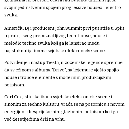
godinama ne prestaje očaravati publiku diljem svijeta
svojim jedinstvenim spojem progressive housea i electro
zvuka.
Američki DJ i producent John Summit prvi put stiže u Split
u pratnji svog prepoznatljivog tech-house, house i
melodic techno zvuka koji ga je lansirao među
najistaknutija imena svjetske elektroničke scene.
Potvrđen je i nastup Tiësta, nizozemske legende spremne
da svježinom s albuma "Drive", na kojemu je vješto spojio
house i trance elemente s modernim produkcijskim
potpisom.
Carl Cox, istinska ikona svjetske elektroničke scene i
sinonim za techno kulturu, vraća se na pozornicu s novom
energijom i besprijekornim glazbenim potpisom koji ga
već desetljećima drži na vrhu.