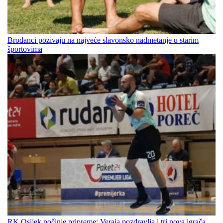
Brođanci pozivaju na najveće slavonsko nadmetanje u starim
športovima
RK Osijek počinje pripreme: Veraja pozdravlja i tri nova igrača