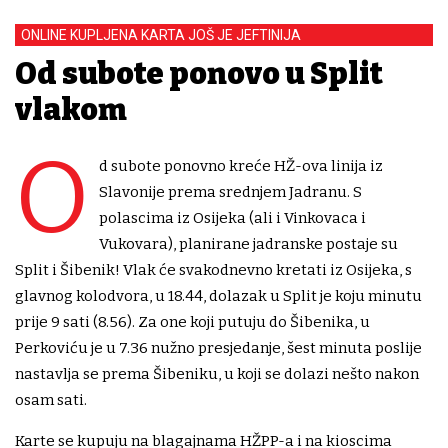
ONLINE KUPLJENA KARTA JOŠ JE JEFTINIJA
Od subote ponovo u Split
vlakom
O
d subote ponovno kreće HŽ-ova linija iz
Slavonije prema srednjem Jadranu. S
polascima iz Osijeka (ali i Vinkovaca i
Vukovara), planirane jadranske postaje su
Split i Šibenik! Vlak će svakodnevno kretati iz Osijeka, s
glavnog kolodvora, u 18.44, dolazak u Split je koju minutu
prije 9 sati (8.56). Za one koji putuju do Šibenika, u
Perkoviću je u 7.36 nužno presjedanje, šest minuta poslije
nastavlja se prema Šibeniku, u koji se dolazi nešto nakon
osam sati.
Karte se kupuju na blagajnama HŽPP-a i na kioscima