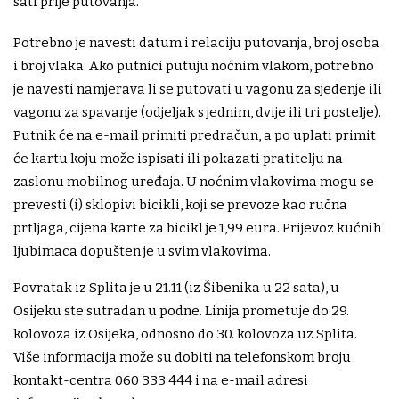
sati prije putovanja.
Potrebno je navesti datum i relaciju putovanja, broj osoba
i broj vlaka. Ako putnici putuju noćnim vlakom, potrebno
je navesti namjerava li se putovati u vagonu za sjedenje ili
vagonu za spavanje (odjeljak s jednim, dvije ili tri postelje).
Putnik će na e-mail primiti predračun, a po uplati primit
će kartu koju može ispisati ili pokazati pratitelju na
zaslonu mobilnog uređaja. U noćnim vlakovima mogu se
prevesti (i) sklopivi bicikli, koji se prevoze kao ručna
prtljaga, cijena karte za bicikl je 1,99 eura. Prijevoz kućnih
ljubimaca dopušten je u svim vlakovima.
Povratak iz Splita je u 21.11 (iz Šibenika u 22 sata), u
Osijeku ste sutradan u podne. Linija prometuje do 29.
kolovoza iz Osijeka, odnosno do 30. kolovoza uz Splita.
Više informacija može su dobiti na telefonskom broju
kontakt-centra 060 333 444 i na e-mail adresi