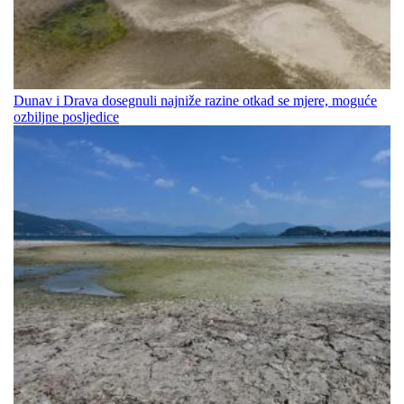
Dunav i Drava dosegnuli najniže razine otkad se mjere, moguće
ozbiljne posljedice