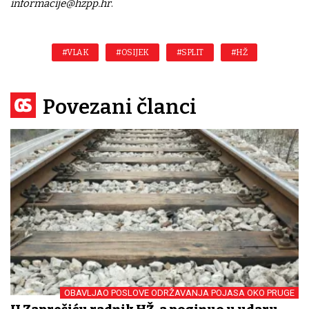
informacije@hzpp.hr
.
#VLAK
#OSIJEK
#SPLIT
#HŽ
Povezani članci
OBAVLJAO POSLOVE ODRŽAVANJA POJASA OKO PRUGE