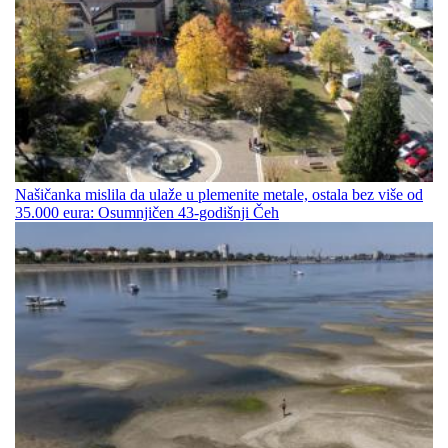
Našičanka mislila da ulaže u plemenite metale, ostala bez više od
35.000 eura: Osumnjičen 43-godišnji Čeh