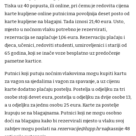
Tiska uz 40 popusta, ili online, pri ćemu je redovita cijena
karte kupljene online putnicima povoljnija deset posto od
karte kupljene na blagajni. Tada iznosi 21,40 eura. Usto,
mjesto u noćnom vlaku potrebno je rezervirati,
rezervacija se naplaćuje 1,06 eura. Rezervaciju plaćaju i
djeca, učenici, redoviti studenti, umirovljenici i stariji od
65 godina, koji se inače voze besplatno uz predočenje
pametne kartice.
Putnici koji putuju noćnim vlakovima mogu kupiti kartu
za vagon sa sjedalima i vagon za spavanje, a uz cijenu
karte dodatno plaćaju postelju. Postelja u odjeljku za tri
osobe stoji devet eura, postelja u odjeljku za dvije osobe 13,
a u odjeljku za jednu osobu 25 eura. Karte za postelje
kupuju se na blagajnama. Putnici koji ne mogu osobno
doći na blagajnu kako bi rezervirali mjesto u vlaku svoj
zahtjev mogu poslati na
rezervacije@hzpp.hr
najkasnije 48