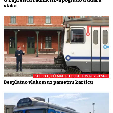
U Zaprešiću radnik HŽ-a poginuo u udaru
vlaka
ZA DJECU, UČENIKE, STUDENTE I UMIROVLJENIKE
Besplatno vlakom uz pametnu karticu