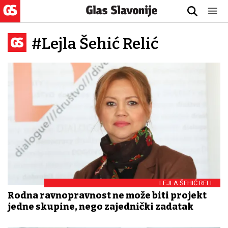
#Lejla Šehić Relić
LEJLA ŠEHIĆ RELIĆ
DIREKTORICA DKOLEKTIVA I PREDSJEDNICA EUROPSKOG
Rodna ravnopravnost ne može biti projekt
VOLONTERSKOG CENTRA
jedne skupine, nego zajednički zadatak