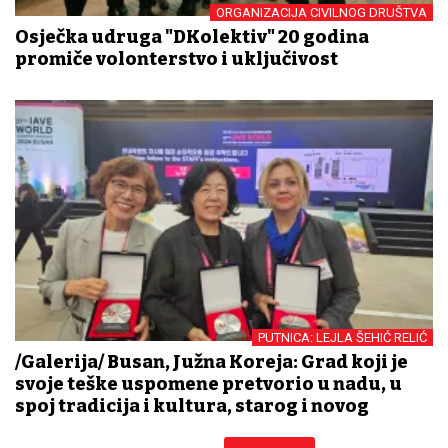
ORGANIZACIJA CIVILNOG DRUŠTVA
Osječka udruga "DKolektiv" 20 godina
promiče volonterstvo i uključivost
PUTNICA: LEJLA ŠEHIĆ RELIĆ
/Galerija/ Busan, Južna Koreja: Grad koji je
svoje teške uspomene pretvorio u nadu, u
spoj tradicija i kultura, starog i novog