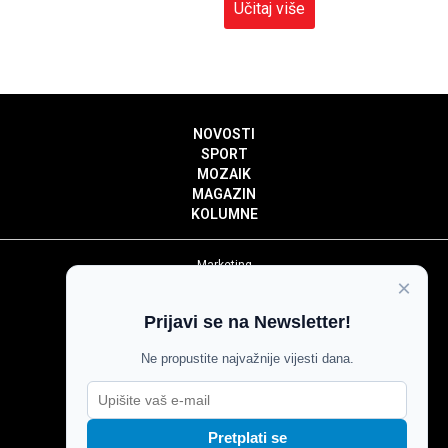
Učitaj više
NOVOSTI
SPORT
MOZAIK
MAGAZIN
KOLUMNE
Marketing
×
Politika privatnosti
Politika kolačića
Prijavi se na Newsletter!
Impressum
Pravila prenošenja sadržaja
Ne propustite najvažnije vijesti dana.
Pravila komentiranja
Agroglas
Pretplati se