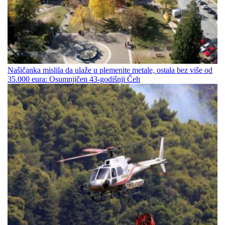
Našičanka mislila da ulaže u plemenite metale, ostala bez više od
35.000 eura: Osumnjičen 43-godišnji Čeh