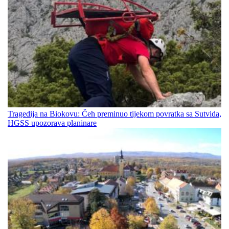
Tragedija na Biokovu: Čeh preminuo tijekom povratka sa Sutvida,
HGSS upozorava planinare