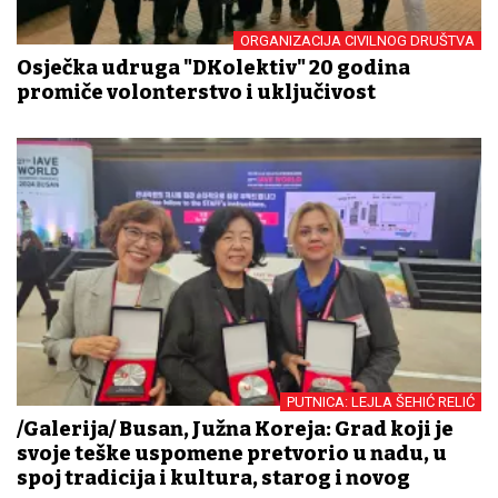
ORGANIZACIJA CIVILNOG DRUŠTVA
Osječka udruga "DKolektiv" 20 godina
promiče volonterstvo i uključivost
PUTNICA: LEJLA ŠEHIĆ RELIĆ
/Galerija/ Busan, Južna Koreja: Grad koji je
svoje teške uspomene pretvorio u nadu, u
spoj tradicija i kultura, starog i novog