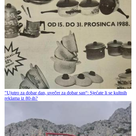
"Ujutro za dobar dan, uvečer za dobar san“: Sjećate li se kultnih
reklama iz 80-ih?