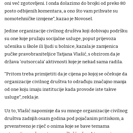
oni već zgotovljeni. I onda dolazimo do brojki od preko 80
posto odbijenih komentara, a ono što vam prihvate su
nomotehničke izmjene", kazao je Novosel.
Jedine organizacije civilnog društva koji dobivaju podršku
su one koje pružaju socijalne usluge, poput prijevoza
učenika u škole ili ljudi u bolnice, kazala je zamjenica
pučke pravobraniteljice Tatjana Vlašić, s obzirom da je
država 'outsorcala' aktivnosti koje je nekad sama radila.
''Pritom treba primijetiti da je cijena po kojoj se očekuje da
organizacije civilnog društva to odrađuju značajno manja
od one koju imaju institucije kada provode iste takve
usluge", rekla je.
Uz to, Vlašić napominje da su mnoge organizacije civilnog
društva zadnjih osam godina pod pojačanim pritiskom, a
prvenstveno je riječ o onima koje se bave temama