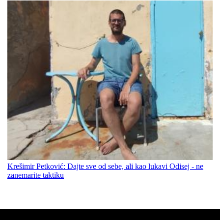
Krešimir Petković: Dajte sve od sebe, ali kao lukavi Odisej - ne
zanemarite taktiku