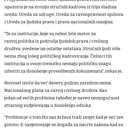
upozorio je na eroziju stručnih kadrova iz triju vladina
ureda: Ureda za udruge, Ureda za ravnopravnost spolova
i Ureda za ljudska prava i prava nacionalnih manjina
"Te su institucije, koje su nekoć bile motor za
razvoj politika iz područja ljudskih prava i civilnog
društva, svedene na ostatke ostataka. Stručnih ljudi više
nema zbog lošeg političkog kadroviranja. Čelnici tih
institucija u ovom trenutku nemaju političku snagu
izboriti za donošenje provedbenih dokumenata", rekao je.
Novosel ističe da već devetu godinu zaredom nema
Nacionalnog plana za razvoj civilnog društva. Kao
jedan od većih problema također je naveo nemogućnost
stvarnog sudjelovanja u donošenju odluka
"Problem je u tom što nas država traži savjet kad je već sve
gotovo. E-savjetovanje se događa za nacrte zakona kad su