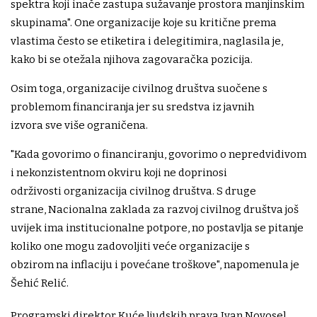
spektra koji inače zastupa sužavanje prostora manjinskim
skupinama". One organizacije koje su kritične prema
vlastima često se etiketira i delegitimira, naglasila je,
kako bi se otežala njihova zagovaračka pozicija.
Osim toga, organizacije civilnog društva suočene s
problemom financiranja jer su sredstva iz javnih
izvora sve više ograničena.
"Kada govorimo o financiranju, govorimo o nepredvidivom
i nekonzistentnom okviru koji ne doprinosi
održivosti organizacija civilnog društva. S druge
strane, Nacionalna zaklada za razvoj civilnog društva još
uvijek ima institucionalne potpore, no postavlja se pitanje
koliko one mogu zadovoljiti veće organizacije s
obzirom na inflaciju i povećane troškove", napomenula je
Šehić Relić.
Programski direktor Kuće ljudskih prava Ivan Novosel