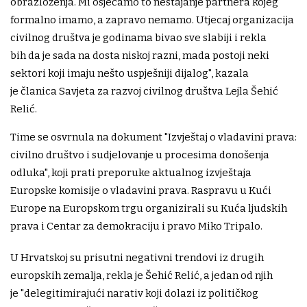
obrazloženja. Mi osjećamo to nestajanje partnera kojeg
formalno imamo, a zapravo nemamo. Utjecaj organizacija
civilnog društva je godinama bivao sve slabiji i rekla
bih da je sada na dosta niskoj razni, mada postoji neki
sektori koji imaju nešto uspješniji dijalog", kazala
je članica Savjeta za razvoj civilnog društva Lejla Šehić
Relić.
Time se osvrnula na dokument "Izvještaj o vladavini prava:
civilno društvo i sudjelovanje u procesima donošenja
odluka", koji prati preporuke aktualnog izvještaja
Europske komisije o vladavini prava. Raspravu u Kući
Europe na Europskom trgu organizirali su Kuća ljudskih
prava i Centar za demokraciju i pravo Miko Tripalo.
U Hrvatskoj su prisutni negativni trendovi iz drugih
europskih zemalja, rekla je Šehić Relić, a jedan od njih
je "delegitimirajući narativ koji dolazi iz političkog