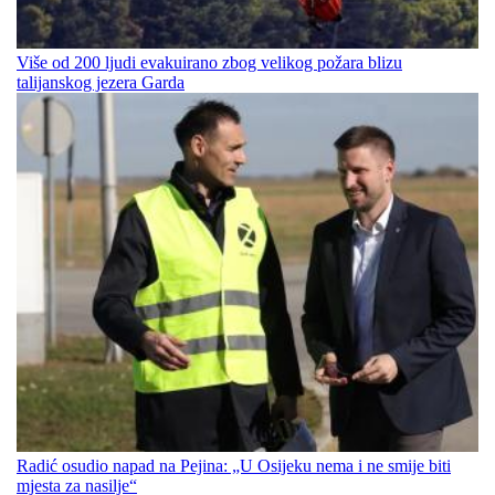
Više od 200 ljudi evakuirano zbog velikog požara blizu
talijanskog jezera Garda
Radić osudio napad na Pejina: „U Osijeku nema i ne smije biti
mjesta za nasilje“