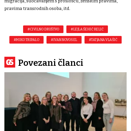
migracija, suočavanjem s prošlošću, ženskim pravima,
pravima transrodnih osoba, itd.
#CIVILNO DRUŠTVO
#LEJLA ŠEHIĆ RELIĆ
#MIKO TRIPALO
#IVAN NOVOSEL
#TATJANA VLAŠIĆ
Povezani članci