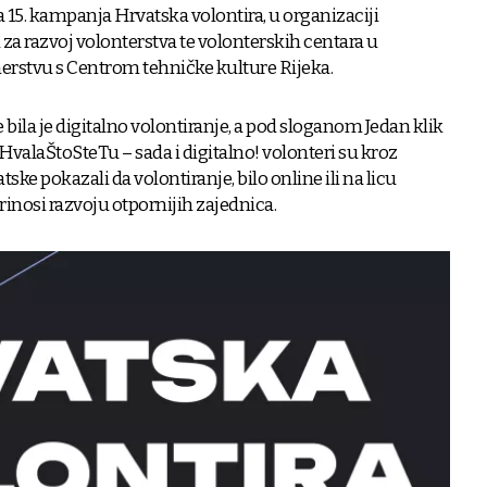
a 15. kampanja Hrvatska volontira, u organizaciji
za razvoj volonterstva te volonterskih centara u
erstvu s Centrom tehničke kulture Rijeka.
la je digitalno volontiranje, a pod sloganom Jedan klik
HvalaŠtoSteTu – sada i digitalno! volonteri su kroz
ske pokazali da volontiranje, bilo online ili na licu
prinosi razvoju otpornijih zajednica.