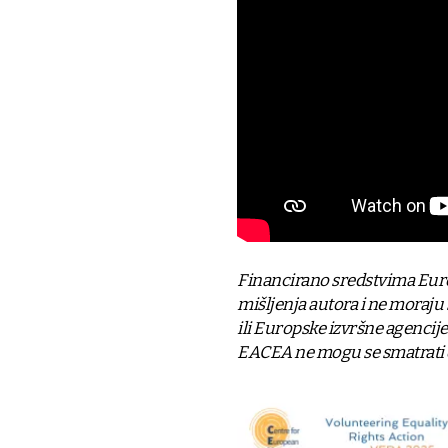
Financirano sredstvima Europs
mišljenja autora i ne moraju
ili Europske izvršne agencij
EACEA ne mogu se smatrati 