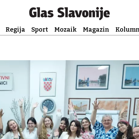
Regija
Sport
Mozaik
Magazin
Kolum