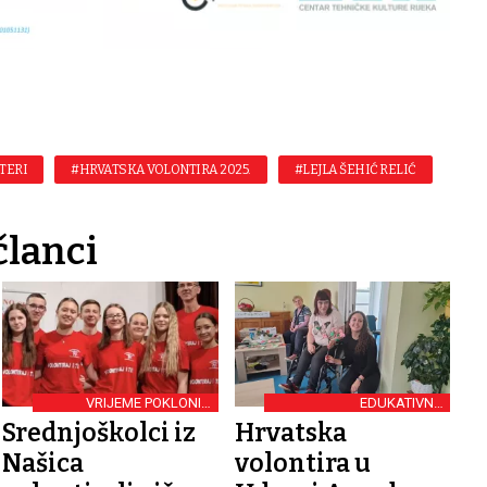
TERI
#HRVATSKA VOLONTIRA 2025.
#LEJLA ŠEHIĆ RELIĆ
članci
VRIJEME POKLONILI
EDUKATIVNO
DRUGIMA
PREDAVANJE
Srednjoškolci iz
Hrvatska
Našica
volontira u