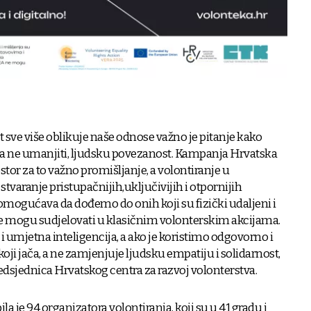
et sve više oblikuje naše odnose važno je pitanje kako
i, a ne umanjiti, ljudsku povezanost. Kampanja Hrvatska
ostor za to važno promišljanje, a volontiranje u
stvaranje pristupačnijih,uključivijih i otpornijih
mogućava da dođemo do onih koji su fizički udaljeni i
 mogu sudjelovati u klasičnim volonterskim akcijama.
umjetna inteligencija, a ako je koristimo odgovorno i
koji jača, a ne zamjenjuje ljudsku empatiju i solidarnost,
predsjednica Hrvatskog centra za razvoj volonterstva.
je 94 organizatora volontiranja, koji su u 41 gradu i