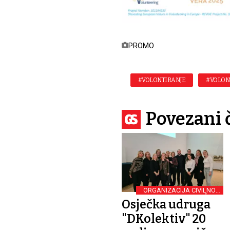
PROMO
#VOLONTIRANJE
#VOLON
Povezani 
ORGANIZACIJA CIVILNOG
DRUŠTVA
Osječka udruga
"DKolektiv" 20