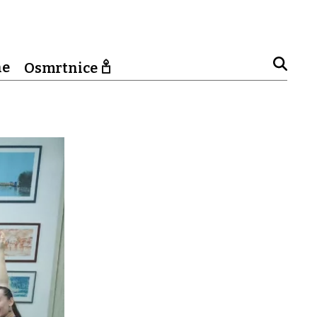
ne
Osmrtnice