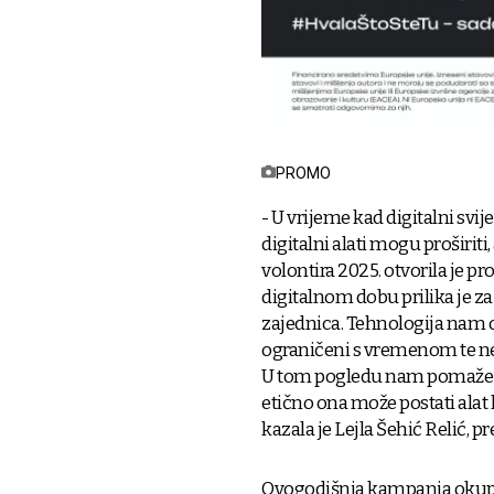
PROMO
- U vrijeme kad digitalni svij
digitalni alati mogu proširit
volontira 2025. otvorila je pr
digitalnom dobu prilika je za 
zajednica. Tehnologija nam o
ograničeni s vremenom te ne
U tom pogledu nam pomaže i 
etično ona može postati alat 
kazala je Lejla Šehić Relić, 
Ovogodišnja kampanja okupila 