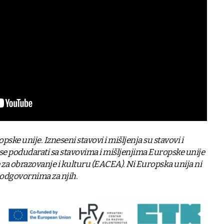
ke unije. Izneseni stavovi i mišljenja su stavovi i
 se podudarati sa stavovima i mišljenjima Europske unije
e za obrazovanje i kulturu (EACEA). Ni Europska unija ni
odgovornima za njih.