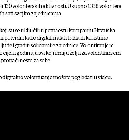
li 130 volonterskih aktivnosti. Ukupno 1.338 volontera
kih sati svojim zajednicama.
oji su se uključili u petnaestu kampanju Hrvatska
 potvrdili kako digitalni alati, kada ih koristimo
de i graditi solidarnije zajednice. Volontiranje je
 cijelu godinu, a svi koji imaju želju za volontiranjem
i pronaći nešto za sebe.
e digitalno volontiranje možete pogledati u videu.