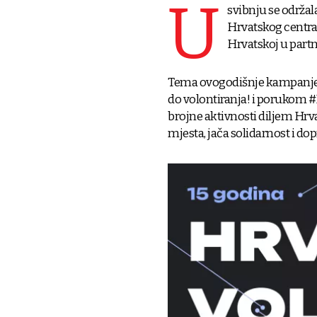
U
svibnju se održal
Hrvatskog centra 
Hrvatskoj u partn
Tema ovogodišnje kampanje bi
do volontiranja! i porukom #
brojne aktivnosti diljem Hrvat
mjesta, jača solidarnost i do