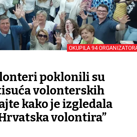
OKUPILA 94 ORGANIZATOR
lonteri poklonili su
 tisuća volonterskih
ajte kako je izgledala
Hrvatska volontira”