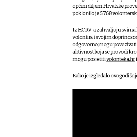
općini diljem Hrvatske prove
poklonilo je 5.768 volonters
Iz HCRV-a zahvaljuju svima k
volontira i svojim doprinosom
odgovorno,mogu povezivati lju
aktivnost koja se provodi kroz
mogu posjetiti
volonteka.hr
Kako je izgledalo ovogodišnj