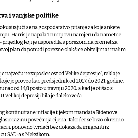
a i vanjske politike
fokusirajući se na gospodarstvo, pitanje za koje ankete
rumpu. Harris je napala Trumpovu namjeru da nametne
- prijedlog koji je usporedila s porezom na promet za
a svoj plan da ponudi porezne olakšice obiteljima i malim
 najveću nezaposlenost od Velike depresije", rekla je
koje je proveo kao predsjednik od 2017. do 2021. godine.
nac od 14,8 posto u travnju 2020., a kad je otišao s
 U Velikoj depresiji bila je daleko veća.
bog kontinuirane inflacije tijekom mandata Bidenove
aglasio razinu povećanja cijena. Također se brzo okrenuo
ciji, ponovno tvrdeći bez dokaza da imigranti iz
nicu SAD-a s Meksikom.