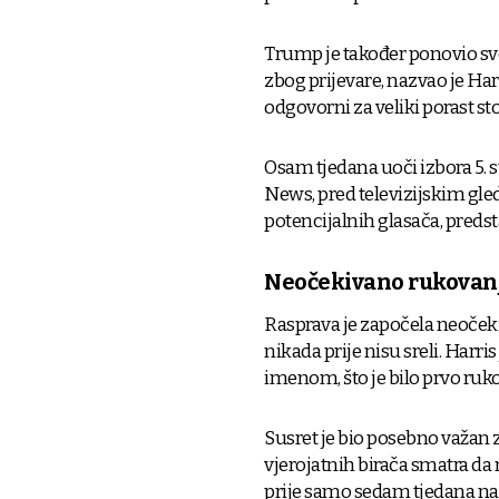
Trump je također ponovio svo
zbog prijevare, nazvao je Har
odgovorni za veliki porast st
Osam tjedana uoči izbora 5. s
News, pred televizijskim gle
potencijalnih glasača, predstav
Neočekivano rukovan
Rasprava je započela neoček
nikada prije nisu sreli. Harr
imenom, što je bilo prvo ruk
Susret je bio posebno važan 
vjerojatnih birača smatra da 
prije samo sedam tjedana na