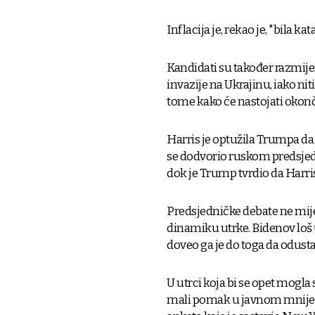
Inflacija je, rekao je, "bila k
Kandidati su također razmijeni
invazije na Ukrajinu, iako ni
tome kako će nastojati okonč
Harris je optužila Trumpa da
se dodvorio ruskom predsje
dok je Trump tvrdio da Harris 
Predsjedničke debate ne mije
dinamiku utrke. Bidenov loš 
doveo ga je do toga da odust
U utrci koja bi se opet mogla 
mali pomak u javnom mnijen