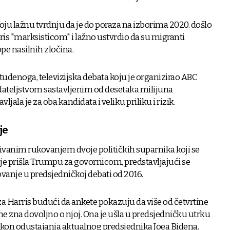
ju lažnu tvrdnju da je do poraza na izborima 2020. došlo
ris "marksisticom" i lažno ustvrdio da su migranti
ope nasilnih zločina.
tudenoga, televizijska debata koju je organizirao ABC
dateljstvom sastavljenim od desetaka milijuna
ljala je za oba kandidata i veliku priliku i rizik.
je
ivanim rukovanjem dvoje političkih suparnika koji se
is je prišla Trumpu za govornicom, predstavljajući se
ovanje u predsjedničkoj debati od 2016.
za Harris budući da ankete pokazuju da više od četvrtine
ne zna dovoljno o njoj. Ona je ušla u predsjedničku utrku
kon odustajanja aktualnog predsjednika Joea Bidena.