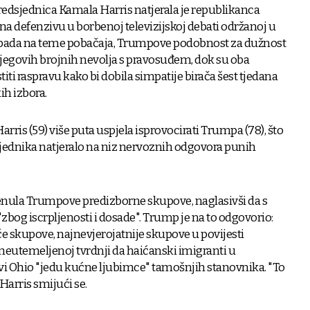
edsjednica Kamala Harris natjerala je republikanca
 defenzivu u borbenoj televizijskoj debati održanoj u
pada na teme pobačaja, Trumpove podobnost za dužnost
njegovih brojnih nevolja s pravosuđem, dok su oba
iti raspravu kako bi dobila simpatije birača šest tjedana
h izbora.
 Harris (59) više puta uspjela isprovocirati Trumpa (78), što
dsjednika natjeralo na niz nervoznih odgovora punih
nula Trumpove predizborne skupove, naglasivši da s
 "zbog iscrpljenosti i dosade". Trump je na to odgovorio:
 skupove, najnevjerojatnije skupove u povijesti
 neutemeljenoj tvrdnji da haićanski imigranti u
vi Ohio "jedu kućne ljubimce" tamošnjih stanovnika. "To
 Harris smijući se.