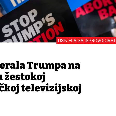
USPJELA GA ISPROVOCIRAT
jerala Trumpa na
u žestokoj
koj televizijskoj