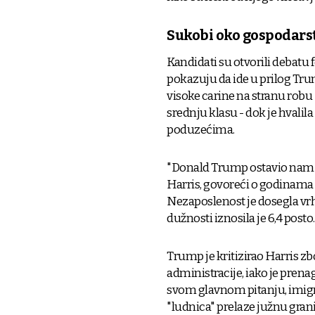
Sukobi oko gospodarstv
Kandidati su otvorili debatu 
pokazuju da ide u prilog T
visoke carine na stranu robu 
srednju klasu - dok je hvalil
poduzećima.
"Donald Trump ostavio nam je
Harris, govoreći o godinama 
Nezaposlenost je dosegla vrhu
dužnosti iznosila je 6,4 posto.
Trump je kritizirao Harris z
administracije, iako je pren
svom glavnom pitanju, imigra
"ludnica" prelaze južnu gra