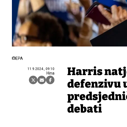
EPA
Harris nat
11.9.2024., 09:10
Hina
defenzivu 
predsjednič
debati