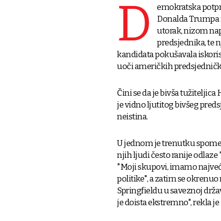
D
emokratska potpr
Donalda Trumpa na
utorak, nizom na
predsjednika, te 
kandidata pokušavala iskorist
uoči američkih predsjednički
Čini se da je bivša tužiteljica
je vidno ljutitog bivšeg pre
neistina.
U jednom je trenutku spome
njih ljudi često ranije odlaze
"Moji skupovi, imamo najveće
politike", a zatim se okrenuo
Springfieldu u saveznoj drža
je doista ekstremno", rekla je