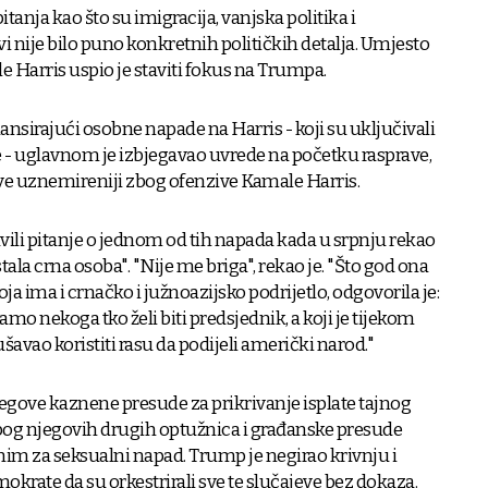
itanja kao što su imigracija, vanjska politika i
avi nije bilo puno konkretnih političkih detalja. Umjesto
e Harris uspio je staviti fokus na Trumpa.
lansirajući osobne napade na Harris - koji su uključivali
de - uglavnom je izbjegavao uvrede na početku rasprave,
ve uznemireniji zbog ofenzive Kamale Harris.
ili pitanje o jednom od tih napada kada u srpnju rekao
ala crna osoba". "Nije me briga", rekao je. "Što god ona
 koja ima i crnačko i južnoazijsko podrijetlo, odgovorila je:
amo nekoga tko želi biti predsjednik, a koji je tijekom
šavao koristiti rasu da podijeli američki narod."
jegove kaznene presude za prikrivanje isplate tajnog
zbog njegovih drugih optužnica i građanske presude
im za seksualni napad. Trump je negirao krivnju i
krate da su orkestrirali sve te slučajeve bez dokaza.