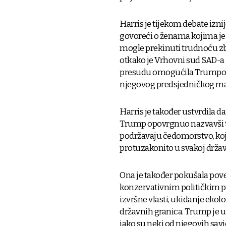
Harris je tijekom debate izn
govoreći o ženama kojima je
mogle prekinuti trudnoću zbo
otkako je Vrhovni sud SAD-a 
presudu omogućila Trumpova
njegovog predsjedničkog m
Harris je također ustvrdila 
Trump opovrgnuo nazvavši to
podržavaju čedomorstvo, koje 
protuzakonito u svakoj državi.
Ona je također pokušala pov
konzervativnim političkim pr
izvršne vlasti, ukidanje ekol
državnih granica. Trump je 
iako su neki od njegovih savj