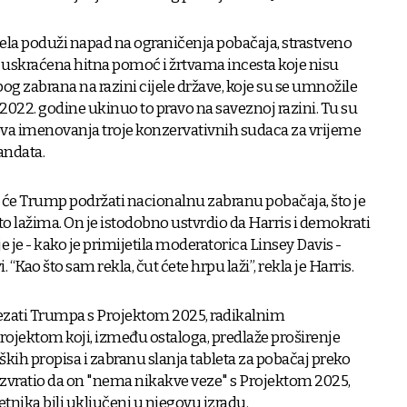
ijela poduži napad na ograničenja pobačaja, strastveno
 uskraćena hitna pomoć i žrtvama incesta koje nisu
g zabrana na razini cijele države, koje su se umnožile
2022. godine ukinuo to pravo na saveznoj razini. Tu su
 imenovanja troje konzervativnih sudaca za vrijeme
andata.
da će Trump podržati nacionalnu zabranu pobačaja, što je
 lažima. On je istodobno ustvrdio da Harris i demokrati
je - kako je primijetila moderatorica Linsey Davis -
 “Kao što sam rekla, čut ćete hrpu laži”, rekla je Harris.
ezati Trumpa s Projektom 2025, radikalnim
ojektom koji, između ostaloga, predlaže proširenje
oških propisa i zabranu slanja tableta za pobačaj preko
uzvratio da on "nema nikakve veze" s Projektom 2025,
etnika bili uključeni u njegovu izradu.