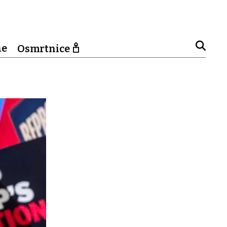
ne
Osmrtnice