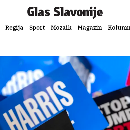
Regija
Sport
Mozaik
Magazin
Kolum