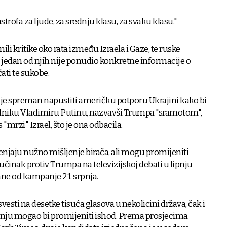
atastrofa za ljude, za srednju klasu, za svaku klasu."
li kritike oko rata između Izraela i Gaze, te ruske
ti jedan od njih nije ponudio konkretne informacije o
ati te sukobe.
 je spreman napustiti američku potporu Ukrajini kako bi
dniku Vladimiru Putinu, nazvavši Trumpa "sramotom",
"mrzi" Izrael, što je ona odbacila.
njaju nužno mišljenje birača, ali mogu promijeniti
učinak protiv Trumpa na televizijskoj debati u lipnju
ane od kampanje 21. srpnja.
svesti na desetke tisuća glasova u nekolicini država, čak i
ju mogao bi promijeniti ishod. Prema prosjecima