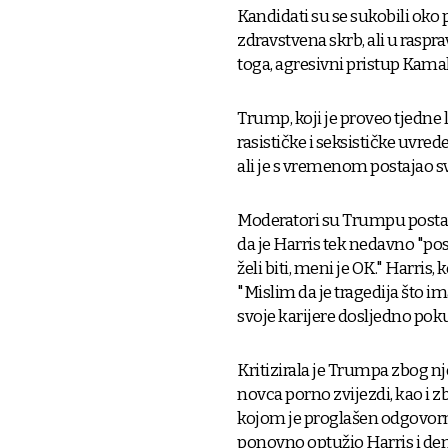
Kandidati su se sukobili oko p
zdravstvena skrb, ali u raspr
toga, agresivni pristup Kamal
Trump, koji je proveo tjedne 
rasističke i seksističke uvre
ali je s vremenom postajao s
Moderatori su Trumpu postav
da je Harris tek nedavno "post
želi biti, meni je OK." Harris,
"Mislim da je tragedija što im
svoje karijere dosljedno poku
Kritizirala je Trumpa zbog n
novca porno zvijezdi, kao i 
kojom je proglašen odgovorn
ponovno optužio Harris i demo