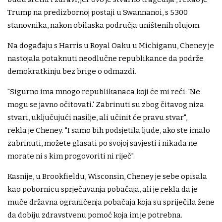
Trump na predizbornoj postaji u Swannanoi, s 5300
stanovnika, nakon obilaska područja uništenih olujom.
Na događaju s Harris u Royal Oaku u Michiganu, Cheney je
nastojala potaknuti neodlučne republikance da podrže
demokratkinju bez brige o odmazdi.
"Sigurno ima mnogo republikanaca koji će mi reći: 'Ne
mogu se javno očitovati.' Zabrinuti su zbog čitavog niza
stvari, uključujući nasilje, ali učinit će pravu stvar",
rekla je Cheney. "I samo bih podsjetila ljude, ako ste imalo
zabrinuti, možete glasati po svojoj savjesti i nikada ne
morate ni s kim progovoriti ni riječ".
Kasnije, u Brookfieldu, Wisconsin, Cheney je sebe opisala
kao pobornicu sprječavanja pobačaja, ali je rekla da je
muče državna ograničenja pobačaja koja su spriječila žene
da dobiju zdravstvenu pomoć koja im je potrebna.