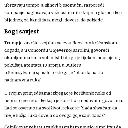
ubrzavaju tempo, a njihovi bjesomučni rasporedi
kampanje naglašavaju važnost malih skupina glasača koji
bi jednog od kandidata mogli dovesti do pobjede.
Bog i savjest
Trump je završio svoj dan na evanđeoskom kršćanskom
događaju u Concordu u Sjevernoj Karolini, govoreći
okupljenima kako voli misliti da ga je tijekom neuspjelog
pokušaja atentata 13. srpnja u Butleru
u Pennsylvaniji spasilo to što ga je "oborila na tlo
nadnaravna ruka".
U svojim primjedbama izbjegao je korištenje neke od
nepristojne retorike koju je koristio u nedavnim govorima.
Kad se osvrnuo na svoj život, rekao je: "Sada shvaćam da
me je Božja ruka dovela do ovoga gdje sam danas".
Čelnik evangelista Franklin Graham uputio je molitvu da