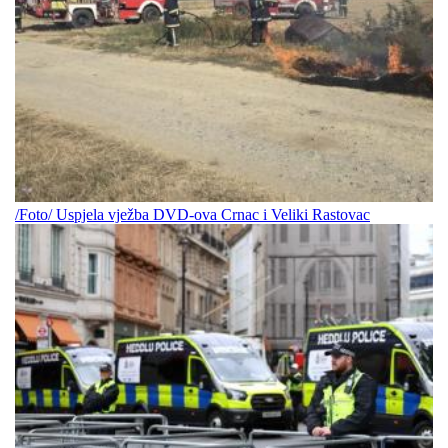
/Foto/ Uspjela vježba DVD-ova Crnac i Veliki Rastovac