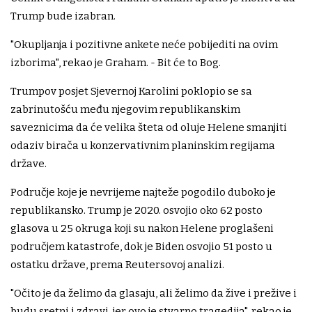
Trump bude izabran.
"Okupljanja i pozitivne ankete neće pobijediti na ovim
izborima", rekao je Graham. - Bit će to Bog.
Trumpov posjet Sjevernoj Karolini poklopio se sa
zabrinutošću među njegovim republikanskim
saveznicima da će velika šteta od oluje Helene smanjiti
odaziv birača u konzervativnim planinskim regijama
države.
Područje koje je nevrijeme najteže pogodilo duboko je
republikansko. Trump je 2020. osvojio oko 62 posto
glasova u 25 okruga koji su nakon Helene proglašeni
područjem katastrofe, dok je Biden osvojio 51 posto u
ostatku države, prema Reutersovoj analizi.
"Očito je da želimo da glasaju, ali želimo da žive i prežive i
budu sretni i zdravi, jer ovo je stvarno tragedija", rekao je