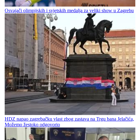
Osvajači olimpijskih i svjetskih medalja za veliki show u Zagrebu
HDZ napao zagrebačku vlast zbog zastava na Trgu bana Jelačića,
Možemo žestoko odgovorio