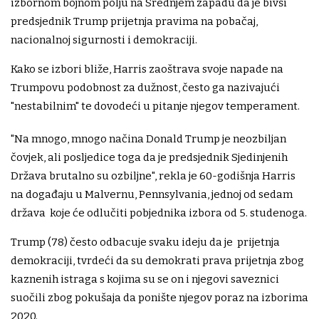
izbornom bojnom polju na Srednjem zapadu da je bivši
predsjednik Trump prijetnja pravima na pobačaj,
nacionalnoj sigurnosti i demokraciji.
Kako se izbori bliže, Harris zaoštrava svoje napade na
Trumpovu podobnost za dužnost, često ga nazivajući
"nestabilnim" te dovodeći u pitanje njegov temperament.
"Na mnogo, mnogo načina Donald Trump je neozbiljan
čovjek, ali posljedice toga da je predsjednik Sjedinjenih
Država brutalno su ozbiljne", rekla je 60-godišnja Harris
na događaju u Malvernu, Pennsylvania, jednoj od sedam
država koje će odlučiti pobjednika izbora od 5. studenoga.
Trump (78) često odbacuje svaku ideju da je prijetnja
demokraciji, tvrdeći da su demokrati prava prijetnja zbog
kaznenih istraga s kojima su se on i njegovi saveznici
suočili zbog pokušaja da ponište njegov poraz na izborima
2020.