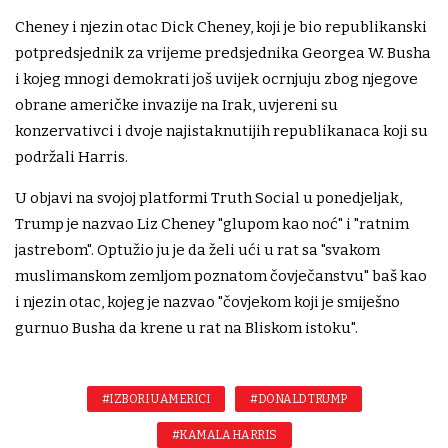
Cheney i njezin otac Dick Cheney, koji je bio republikanski
potpredsjednik za vrijeme predsjednika Georgea W. Busha
i kojeg mnogi demokrati još uvijek ocrnjuju zbog njegove
obrane američke invazije na Irak, uvjereni su
konzervativci i dvoje najistaknutijih republikanaca koji su
podržali Harris.
U objavi na svojoj platformi Truth Social u ponedjeljak,
Trump je nazvao Liz Cheney "glupom kao noć" i "ratnim
jastrebom". Optužio ju je da želi ući u rat sa "svakom
muslimanskom zemljom poznatom čovječanstvu" baš kao
i njezin otac, kojeg je nazvao "čovjekom koji je smiješno
gurnuo Busha da krene u rat na Bliskom istoku".
#IZBORI U AMERICI
#DONALD TRUMP
#KAMALA HARRIS