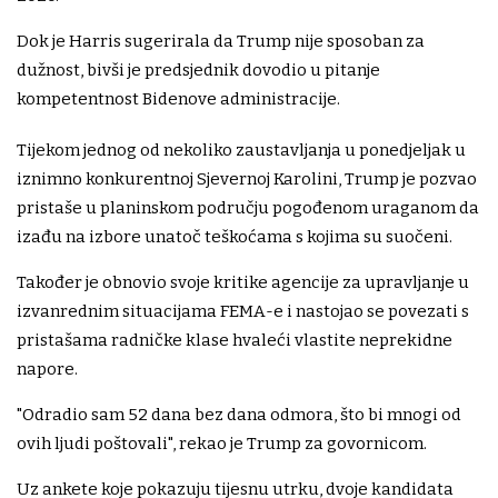
Dok je Harris sugerirala da Trump nije sposoban za
dužnost, bivši je predsjednik dovodio u pitanje
kompetentnost Bidenove administracije.
Tijekom jednog od nekoliko zaustavljanja u ponedjeljak u
iznimno konkurentnoj Sjevernoj Karolini, Trump je pozvao
pristaše u planinskom području pogođenom uraganom da
izađu na izbore unatoč teškoćama s kojima su suočeni.
Također je obnovio svoje kritike agencije za upravljanje u
izvanrednim situacijama FEMA-e i nastojao se povezati s
pristašama radničke klase hvaleći vlastite neprekidne
napore.
"Odradio sam 52 dana bez dana odmora, što bi mnogi od
ovih ljudi poštovali", rekao je Trump za govornicom.
Uz ankete koje pokazuju tijesnu utrku, dvoje kandidata