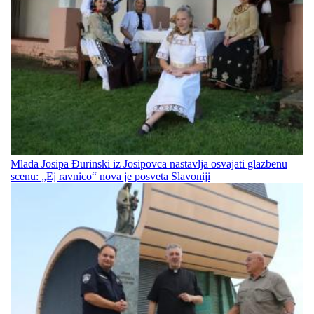
Mlada Josipa Đurinski iz Josipovca nastavlja osvajati glazbenu
scenu: „Ej ravnico“ nova je posveta Slavoniji