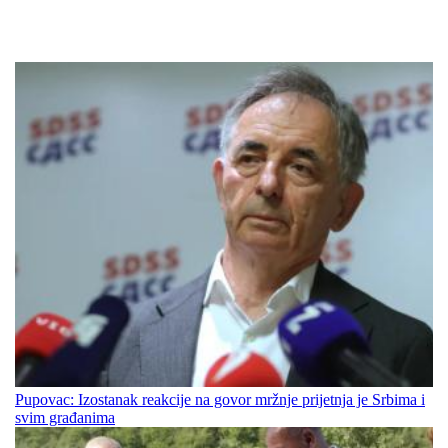
Pupovac: Izostanak reakcije na govor mržnje prijetnja je Srbima i
svim građanima