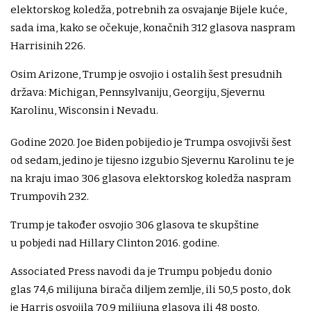
elektorskog koledža, potrebnih za osvajanje Bijele kuće,
sada ima, kako se očekuje, konačnih 312 glasova naspram
Harrisinih 226.
Osim Arizone, Trump je osvojio i ostalih šest presudnih
država: Michigan, Pennsylvaniju, Georgiju, Sjevernu
Karolinu, Wisconsin i Nevadu.
Godine 2020. Joe Biden pobijedio je Trumpa osvojivši šest
od sedam, jedino je tijesno izgubio Sjevernu Karolinu te je
na kraju imao 306 glasova elektorskog koledža naspram
Trumpovih 232.
Trump je također osvojio 306 glasova te skupštine
u pobjedi nad Hillary Clinton 2016. godine.
Associated Press navodi da je Trumpu pobjedu donio
glas 74,6 milijuna birača diljem zemlje, ili 50,5 posto, dok
je Harris osvojila 70,9 milijuna glasova ili 48 posto.