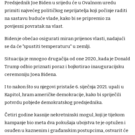
Predsjednik Joe Biden u srijedu će u Ovalnom uredu
primiti najvećeg političkog neprijatelja koji počinje raditi
na sastavu buduće vlade, kako bi se pripremio za
povijesni povratak na vlast.
Biden je obećao osigurati miran prijenos vlasti, nadajući
se da će "spustiti temperaturu" u zemlji.
Situacija je mnogoo drugačija od one 2020., kada je Donald
Trump odbio priznati poraz i bojkotirao inauguracijsku
ceremoniju Joea Bidena.
I to nakon što su njegovi pristaše 6. siječnja 2021. upali u
Kapitol, hram američke demokracije, kako bi spriječili
potvrdu pobjede demokratskog predsjednika.
Četiri godine kasnije nekretninski mogul, koji je tijekom
kampanje bio meta dva pokušaja ubojstva te je optužen i
osuđen u kaznenim i građanskim postupcima, ostvarit će