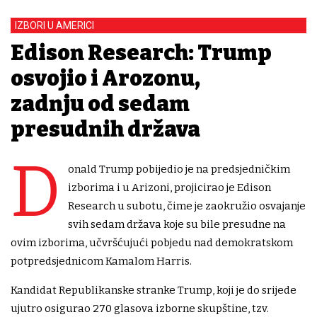
IZBORI U AMERICI
Edison Research: Trump
osvojio i Arozonu,
zadnju od sedam
presudnih država
D
onald Trump pobijedio je na predsjedničkim
izborima i u Arizoni, projicirao je Edison
Research u subotu, čime je zaokružio osvajanje
svih sedam država koje su bile presudne na
ovim izborima, učvršćujući pobjedu nad demokratskom
potpredsjednicom Kamalom Harris.
Kandidat Republikanske stranke Trump, koji je do srijede
ujutro osigurao 270 glasova izborne skupštine, tzv.