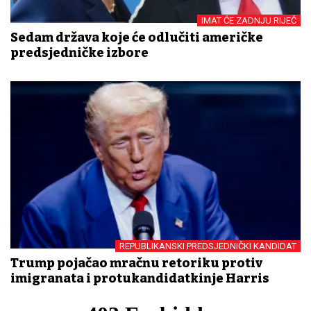
IMAT ĆE ZADNJU RIJEČ
Sedam država koje će odlučiti američke
predsjedničke izbore
REPUBLIKANSKI PREDSJEDNIČKI KANDIDAT
Trump pojačao mračnu retoriku protiv
imigranata i protukandidatkinje Harris