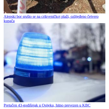
Alepski bor srušio se na crikveničkoj plaži, ozlijeđeno četvero
kupača
Pretučen 43-godišnjak u Osijeku, hitno prevezen u KBC