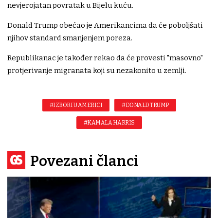
nevjerojatan povratak u Bijelu kuću.
Donald Trump obećao je Amerikancima da će poboljšati
njihov standard smanjenjem poreza.
Republikanac je također rekao da će provesti "masovno"
protjerivanje migranata koji su nezakonito u zemlji.
#IZBORI U AMERICI
#DONALD TRUMP
#KAMALA HARRIS
Povezani članci