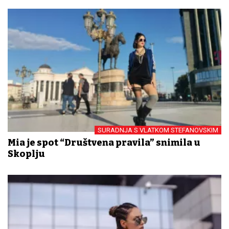
SURADNJA S VLATKOM STEFANOVSKIM
Mia je spot “Društvena pravila” snimila u
Skoplju