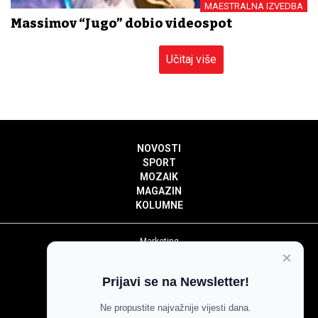
MAESTRALNA IZVEDBA
Massimov “Jugo” dobio videospot
Učitaj više
NOVOSTI
SPORT
MOZAIK
MAGAZIN
KOLUMNE
Marketing
×
Politika privatnosti
Politika kolačića
Prijavi se na Newsletter!
Impressum
Pravila prenošenja sadržaja
Ne propustite najvažnije vijesti dana.
Pravila komentiranja