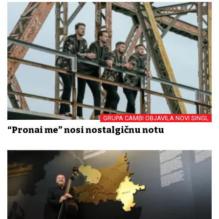
GRUPA CAMBI OBJAVILA NOVI SINGL
“Pronađi me” nosi nostalgičnu notu