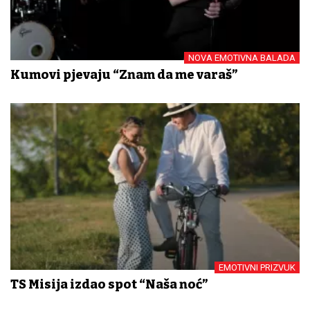
NOVA EMOTIVNA BALADA
Kumovi pjevaju “Znam da me varaš”
EMOTIVNI PRIZVUK
TS Misija izdao spot “Naša noć”