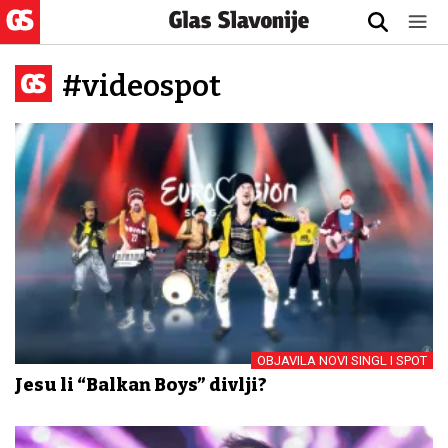
#videospot
OBJAVILA NOVI SINGL I SPOT
Jesu li “Balkan Boys” divlji?