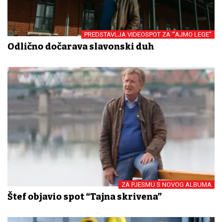
PREDSTAVLJA VIDEOSPOT ZA “’AJMO LEGE”
Odlično dočarava slavonski duh
ZA PJESMU S NOVOG ALBUMA
Štef objavio spot “Tajna skrivena”