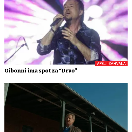
APEL I ZAHVALA
Gibonni ima spot za “Drvo”