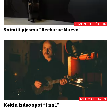
U MUZEJU BEĆARCA
Snimili pjesmu “Becharac Nuevo”
IZ FILMA DRAŽEN
Kekin izdao spot “1 na 1”