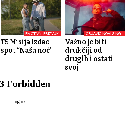
EMOTIVNI PRIZVUK
OBJAVIO NOVI SINGL
TS Misija izdao
Važno je biti
spot “Naša noć”
drukčiji od
drugih i ostati
svoj