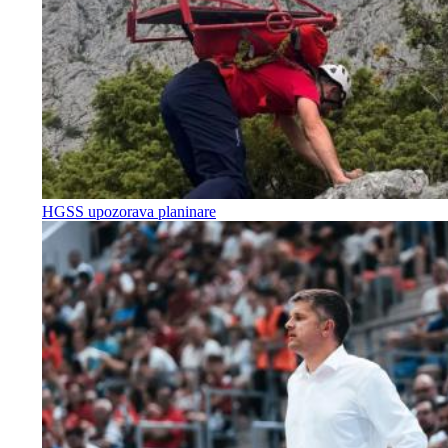
HGSS upozorava planinare