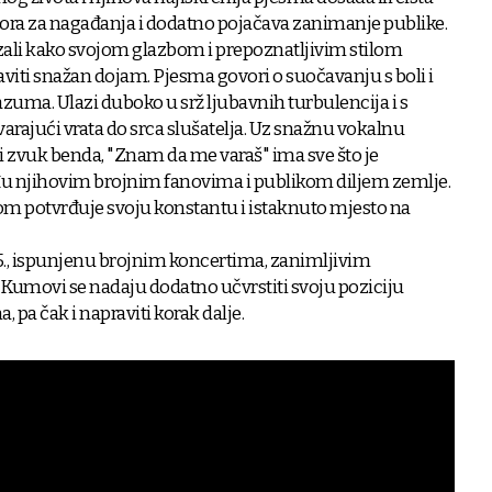
stora za nagađanja i dodatno pojačava zanimanje publike.
li kako svojom glazbom i prepoznatljivim stilom
taviti snažan dojam. Pjesma govori o suočavanju s boli i
uma. Ulazi duboko u srž ljubavnih turbulencija i s
rajući vrata do srca slušatelja. Uz snažnu vokalnu
vi zvuk benda, "Znam da me varaš" ima sve što je
u njihovim brojnim fanovima i publikom diljem zemlje.
potvrđuje svoju konstantu i istaknuto mjesto na
5., ispunjenu brojnim koncertima, zanimljivim
Kumovi se nadaju dodatno učvrstiti svoju poziciju
a čak i napraviti korak dalje.