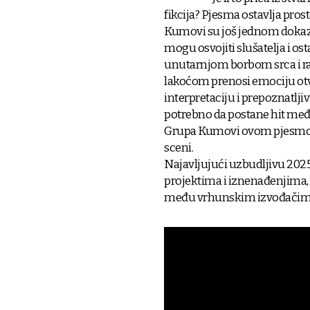
fikcija? Pjesma ostavlja pro
Kumovi su još jednom dokaza
mogu osvojiti slušatelja i os
unutarnjom borbom srca i raz
lakoćom prenosi emociju otva
interpretaciju i prepoznatlji
potrebno da postane hit međ
Grupa Kumovi ovom pjesmom 
sceni.
Najavljujući uzbudljivu 202
projektima i iznenađenjima, 
među vrhunskim izvođačima, p