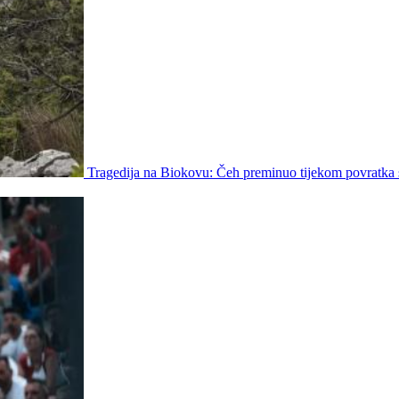
Tragedija na Biokovu: Čeh preminuo tijekom povratka 