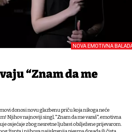
NOVA EMOTIVNA BALAD
vaju “Znam da me
movi donosi novu glazbenu priču koja nikoga neće
im! Njihov najnoviji singl, "Znam da me varaš", emotivna
ažuje osjećaje zbog nesretne ljubavi obilježene prijevarom.
arnog života i njihova najiskrenija pjesma dosada ili čista