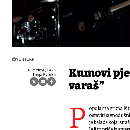
YOUTUBE
Kumovi pje
6.12.2024., 14:28
Tanja Kvorka
varaš”
P
opularna grupa Ku
ostaviti ravnodušn
je balada koja istr
Je li to priča iz stv