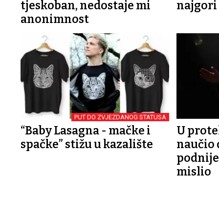
tjeskoban, nedostaje mi
najgori
anonimnost
PUT DO ZVJEZDANOG STATUSA
“Baby Lasagna - mačke i
U prote
spačke” stižu u kazalište
naučio 
podnije
mislio