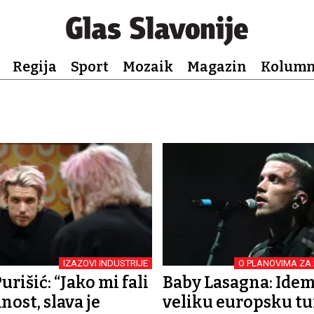
Regija
Sport
Mozaik
Magazin
Kolum
IZAZOVI INDUSTRIJE
O PLANOVIMA ZA 
rišić: “Jako mi fali
Baby Lasagna: Idem
ost, slava je
veliku europsku tu