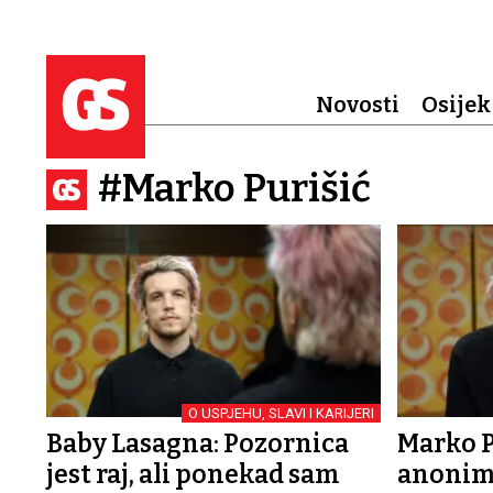
Novosti
Osijek
#Marko Purišić
O USPJEHU, SLAVI I KARIJERI
Baby Lasagna: Pozornica
Marko Pu
jest raj, ali ponekad sam
anonimn