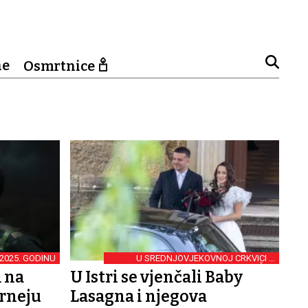
ne
Osmrtnice
2025. GODINU
U SREDNJOVJEKOVNOJ CRKVICI U
ZAVRŠJU
 na
U Istri se vjenčali Baby
rneju
Lasagna i njegova