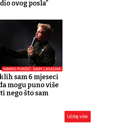
 dio ovog posla”
MARKO PURIŠIĆ - BABY LASAGNA
klih sam 6 mjeseci
da mogu puno više
ti nego što sam
Učitaj više