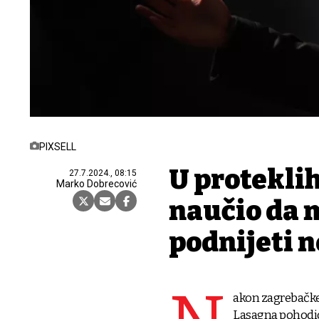
PIXSELL
U protekli
27.7.2024., 08:15
Marko Dobrecović
naučio da 
podnijeti n
akon zagrebačke
Lasagna pohodio 