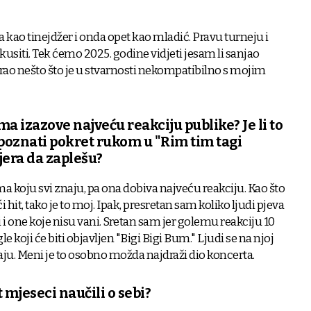
 kao tinejdžer i onda opet kao mladić. Pravu turneju i
usiti. Tek ćemo 2025. godine vidjeti jesam li sanjao
irao nešto što je u stvarnosti nekompatibilno s mojim
a izazove najveću reakciju publike? Je li to
 poznati pokret rukom u "Rim tim tagi
jera da zaplešu?
a koju svi znaju, pa ona dobiva najveću reakciju. Kao što
 hit, tako je to moj. Ipak, presretan sam koliko ljudi pjeva
i i one koje nisu vani. Sretan sam jer golemu reakciju 10
le koji će biti objavljen "Bigi Bigi Bum." Ljudi se na njoj
vaju. Meni je to osobno možda najdraži dio koncerta.
t mjeseci naučili o sebi?