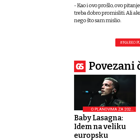
- Kao i ovo prošlo, ovo pitan
treba dobro promisliti. Ali 
nego što sam mislio.
#MARKO PU
Povezani 
O PLANOVIMA ZA 2025.
GODINU
Baby Lasagna:
Idem na veliku
europsku