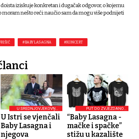
je doista iziskuje konkretan i dugačak odgovor, o kojemu
ako moram nešto reći: naučio sam da mogu više podnijeti
RIŠIĆ
#BABY LASAGNA
#KONCERT
članci
U SREDNJOVJEKOVNOJ
PUT DO ZVJEZDANOG
CRKVICI U ZAVRŠJU
STATUSA
U Istri se vjenčali
“Baby Lasagna -
Baby Lasagna i
mačke i spačke”
njegova
stižu u kazalište