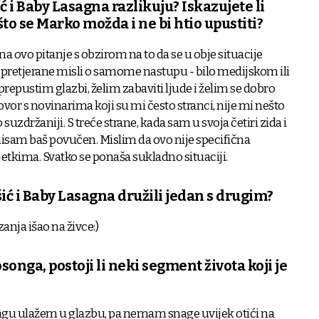
ć i Baby Lasagna razlikuju? Iskazujete li
to se Marko možda i ne bi htio upustiti?
na ovo pitanje s obzirom na to da se u obje situacije
pretjerane misli o samome nastupu - bilo medijskom ili
repustim glazbi, želim zabaviti ljude i želim se dobro
ovor s novinarima koji su mi često stranci, nije mi nešto
uzdržaniji. S treće strane, kada sam u svoja četiri zida i
nisam baš povučen. Mislim da ovo nije specifična
ijetkima. Svatko se ponaša sukladno situaciji.
ić i Baby Lasagna družili jedan s drugim?
zanja išao na živce:)
onga, postoji li neki segment života koji je
agu ulažem u glazbu, pa nemam snage uvijek otići na