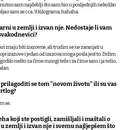
renutno sam najdeblji što sam bio u posljednjih nekoliko
ljao sam se cca. 9 kilograma, hahaha.
rni u zemlji i izvan nje. Nedostaje li vam
svakodnevici?
i znaju biti izazovne, ali trudim se ne zaranjati u
oje izazove i jedan od izazova moga posla jest to. Držim
godilo nešto za čime mnogi teže i za čime sam i ja težio,
alan.
prilagoditi se tom "novom životu" ili su vas
vrtlog?
m se.
eha koji ste postigli, zamišljali i maštali o
u zemlji i izvan nje i svemu najljepšem što