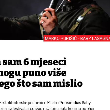
MARKO PURIŠIĆ - BABY LASAGN
h sam 6 mjeseci
mogu puno više
ego što sam mislio
 i štokholmske pozornice Marko Purišić alias Baby
je niz festivala i održao niz koncerata kojima publici