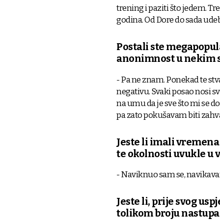
trening i paziti što jedem. T
godina. Od Dore do sada udeb
Postali ste megapopula
anonimnost u nekim 
- Pa ne znam. Ponekad te stvar
negativu. Svaki posao nosi sv
na umu da je sve što mi se do
pa zato pokušavam biti zahv
Jeste li imali vremena 
te okolnosti uvukle u 
- Naviknuo sam se, navikava
Jeste li, prije svog uspj
tolikom broju nastupa 