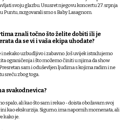
avljati svoju glazbu. Ususret njegovu koncertu 27. srpnja
 u Puntu, razgovarali smo s Baby Lasagnom.
ima znali točno što želite dobiti ili je
rata da se vi i vaša ekipa uhodate?
 je i nekako uzbudljivo i zabavno. Još uvijek istražujemo
ita ograničenja i što možemo činiti u njima da show
 Presretan sam i oduševljen ljudima s kojima radim i ne
tu sreću zbog toga.
tna svakodnevica?
no spalo, ali kao što sam i rekao - doista obožavam svoj
 čini kao ekskurzija. Sigurno, ima napornih momenata, ali
e kako je.