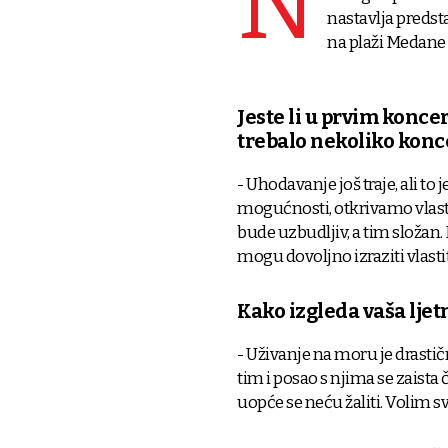
N
nastavlja predst
na plaži Medane
Jeste li u prvim koncert
trebalo nekoliko konce
- Uhodavanje još traje, ali to
mogućnosti, otkrivamo vlast
bude uzbudljiv, a tim složan.
mogu dovoljno izraziti vlasti
Kako izgleda vaša lje
- Uživanje na moru je drastič
tim i posao s njima se zaista
uopće se neću žaliti. Volim sv