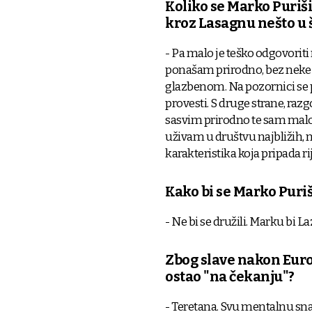
Koliko se Marko Puriši
kroz Lasagnu nešto u š
- Pa malo je teško odgovoriti 
ponašam prirodno, bez neke 
glazbenom. Na pozornici se p
provesti. S druge strane, razg
sasvim prirodno te sam malo s
uživam u društvu najbližih, 
karakteristika koja pripada r
Kako bi se Marko Puriš
- Ne bi se družili. Marku bi La
Zbog slave nakon Euros
ostao "na čekanju"?
- Teretana. Svu mentalnu sn