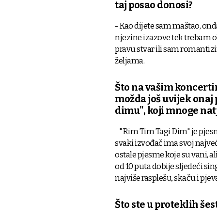
taj posao donosi?
- Kao dijete sam maštao, onda
njezine izazove tek trebam ok
pravu stvar ili sam romantiz
željama.
Što na vašim koncertim
možda još uvijek onaj
dimu", koji mnoge nat
- "Rim Tim Tagi Dim" je pjesm
svaki izvođač ima svoj najveći
ostale pjesme koje su vani, al
od 10 puta dobije sljedeći sing
najviše rasplešu, skaču i pje
Što ste u proteklih šes