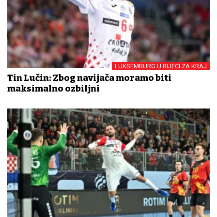
LUKSEMBURG U RIJECI ZA KRAJ
Tin Lučin: Zbog navijača moramo biti
maksimalno ozbiljni