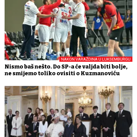
NAKON VARAŽDINA U LUKSEMBURGU
Nismo baš nešto. Do SP-a će valjda biti bolje,
ne smijemo toliko ovisiti o Kuzmanoviću