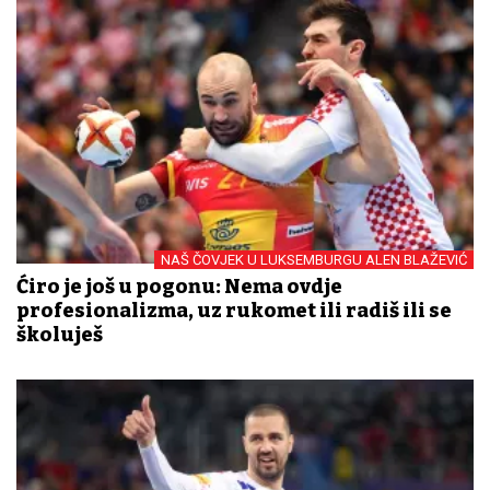
NAŠ ČOVJEK U LUKSEMBURGU ALEN BLAŽEVIĆ
Ćiro je još u pogonu: Nema ovdje
profesionalizma, uz rukomet ili radiš ili se
školuješ