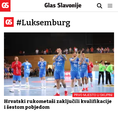
#Luksemburg
PRVO MJESTO U SKUPINI
Hrvatski rukometaši zaključili kvalifikacije
i šestom pobjedom