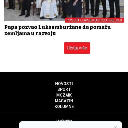
POSJET LUKSEMBURGU I BELGIJI
Papa pozvao Luksemburžane da pomažu
zemljama u razvoju
Učitaj više
NOVOSTI
SPORT
MOZAIK
MAGAZIN
KOLUMNE
Marketing
×
Politika privatnosti