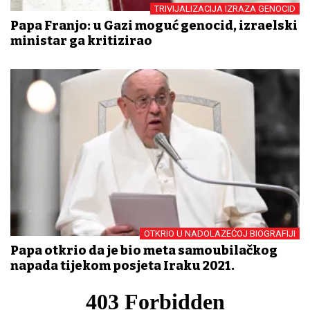
TRIVIJALIZACIJA IZRAZA GENOCID
Papa Franjo: u Gazi moguć genocid, izraelski
ministar ga kritizirao
OTKRIO U NADOLAZEĆOJ BIOGRAFIJI
Papa otkrio da je bio meta samoubilačkog
napada tijekom posjeta Iraku 2021.