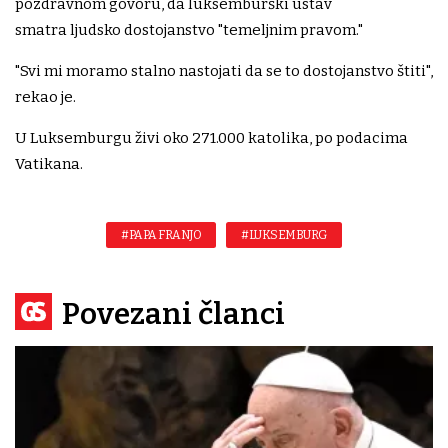
pozdravnom govoru, da luksemburški ustav
smatra ljudsko dostojanstvo "temeljnim pravom."
"Svi mi moramo stalno nastojati da se to dostojanstvo štiti",
rekao je.
U Luksemburgu živi oko 271.000 katolika, po podacima
Vatikana.
#PAPA FRANJO
#LUKSEMBURG
Povezani članci