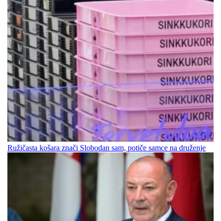
Ružičasta košara znači Slobodan sam, potiče samce na druženje