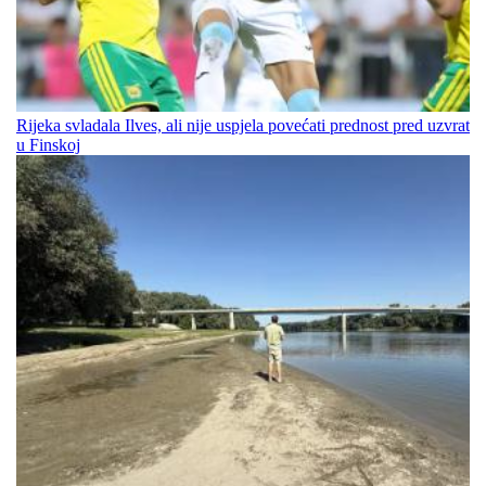
Rijeka svladala Ilves, ali nije uspjela povećati prednost pred uzvrat
u Finskoj