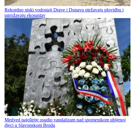
Rekordno niski vodostaji Drave i Dunava otežavaju plovidbu i
ugrožavaju ekosustav
Medved najoštrije osudio vandalizam nad spomenikom ubijenoj
djeci u Slavonskom Brodu