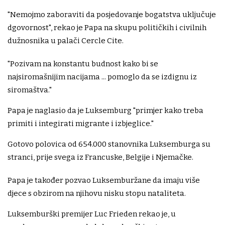
"Nemojmo zaboraviti da posjedovanje bogatstva uključuje
dgovornost", rekao je Papa na skupu političkih i civilnih
dužnosnika u palači Cercle Cite.
"Pozivam na konstantu budnost kako bi se
najsiromašnijim nacijama ... pomoglo da se izdignu iz
siromaštva."
Papa je naglasio da je Luksemburg "primjer kako treba
primiti i integirati migrante i izbjeglice."
Gotovo polovica od 654.000 stanovnika Luksemburga su
stranci, prije svega iz Francuske, Belgije i Njemačke.
Papa je također pozvao Luksemburžane da imaju više
djece s obzirom na njihovu nisku stopu nataliteta.
Luksemburški premijer Luc Frieden rekao je, u