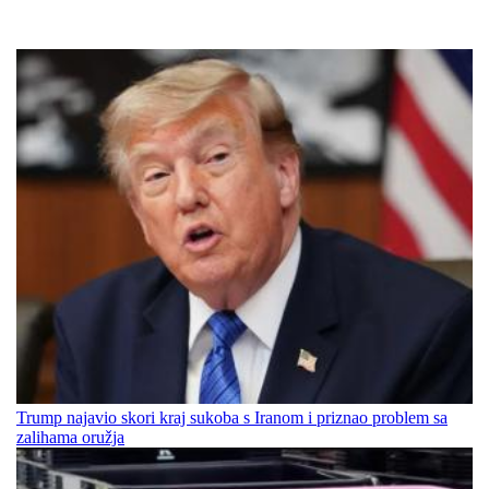
Trump najavio skori kraj sukoba s Iranom i priznao problem sa
zalihama oružja