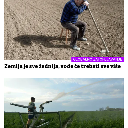
GLOBALNO ZATOPLJAVANJE
Zemlja je sve žednija, vode će trebati sve više