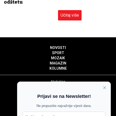
odštetu
Učitaj više
NOVOSTI
SPORT
MOZAIK
MAGAZIN
KOLUMNE
Marketing
×
Politika privatnosti
Politika kolačića
Prijavi se na Newsletter!
Impressum
Pravila prenošenja sadržaja
Ne propustite najvažnije vijesti dana.
Pravila komentiranja
Agroglas