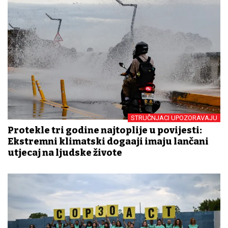
STRUČNJACI UPOZORAVAJU
Protekle tri godine najtoplije u povijesti:
Ekstremni klimatski događaji imaju lančani
utjecaj na ljudske živote