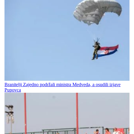
Branitelji Zajedno podržali ministra Medveda, a osudili izjave
Pupovca