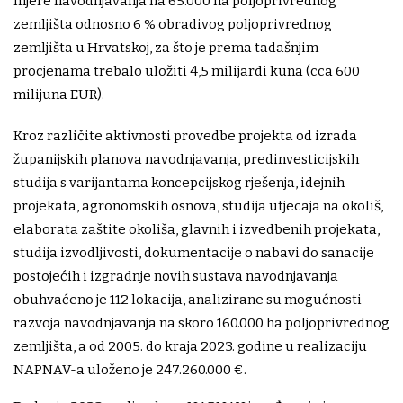
mjere navodnjavanja na 65.000 ha poljoprivrednog
zemljišta odnosno 6 % obradivog poljoprivrednog
zemljišta u Hrvatskoj, za što je prema tadašnjim
procjenama trebalo uložiti 4,5 milijardi kuna (cca 600
milijuna EUR).
Kroz različite aktivnosti provedbe projekta od izrada
županijskih planova navodnjavanja, predinvesticijskih
studija s varijantama koncepcijskog rješenja, idejnih
projekata, agronomskih osnova, studija utjecaja na okoliš,
elaborata zaštite okoliša, glavnih i izvedbenih projekata,
studija izvodljivosti, dokumentacije o nabavi do sanacije
postojećih i izgradnje novih sustava navodnjavanja
obuhvaćeno je 112 lokacija, analizirane su mogućnosti
razvoja navodnjavanja na skoro 160.000 ha poljoprivrednog
zemljišta, a od 2005. do kraja 2023. godine u realizaciju
NAPNAV-a uloženo je 247.260.000 €.