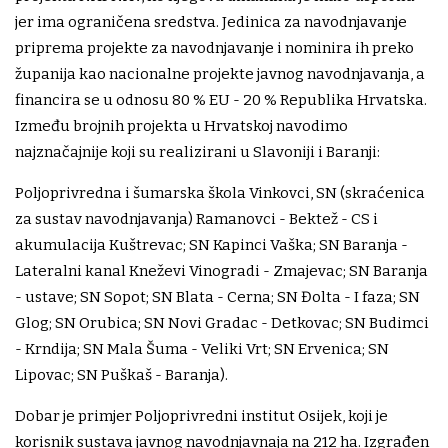
jer ima ograničena sredstva. Jedinica za navodnjavanje
priprema projekte za navodnjavanje i nominira ih preko
županija kao nacionalne projekte javnog navodnjavanja, a
financira se u odnosu 80 % EU - 20 % Republika Hrvatska.
Između brojnih projekta u Hrvatskoj navodimo
najznačajnije koji su realizirani u Slavoniji i Baranji:
Poljoprivredna i šumarska škola Vinkovci, SN (skraćenica
za sustav navodnjavanja) Ramanovci - Bektež - CS i
akumulacija Kuštrevac; SN Kapinci Vaška; SN Baranja -
Lateralni kanal Kneževi Vinogradi - Zmajevac; SN Baranja
- ustave; SN Sopot; SN Blata - Cerna; SN Đolta - I faza; SN
Glog; SN Orubica; SN Novi Gradac - Detkovac; SN Budimci
- Krndija; SN Mala Šuma - Veliki Vrt; SN Ervenica; SN
Lipovac; SN Puškaš - Baranja).
Dobar je primjer Poljoprivredni institut Osijek, koji je
korisnik sustava javnog navodnjavnaja na 212 ha. Izgrađen