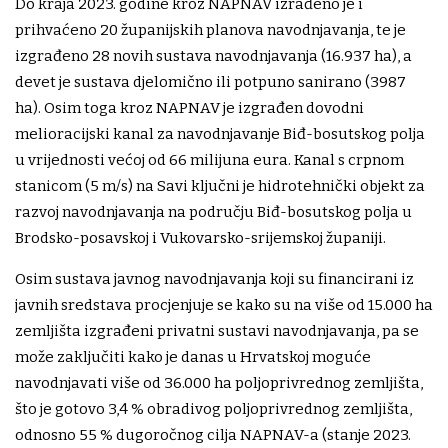
Do kraja 2023. godine kroz NAPNAV izrađeno je i
prihvaćeno 20 županijskih planova navodnjavanja, te je
izgrađeno 28 novih sustava navodnjavanja (16.937 ha), a
devet je sustava djelomično ili potpuno sanirano (3987
ha). Osim toga kroz NAPNAV je izgrađen dovodni
melioracijski kanal za navodnjavanje Biđ-bosutskog polja
u vrijednosti većoj od 66 milijuna eura. Kanal s crpnom
stanicom (5 m/s) na Savi ključni je hidrotehnički objekt za
razvoj navodnjavanja na području Biđ-bosutskog polja u
Brodsko-posavskoj i Vukovarsko-srijemskoj županiji.
Osim sustava javnog navodnjavanja koji su financirani iz
javnih sredstava procjenjuje se kako su na više od 15.000 ha
zemljišta izgrađeni privatni sustavi navodnjavanja, pa se
može zaključiti kako je danas u Hrvatskoj moguće
navodnjavati više od 36.000 ha poljoprivrednog zemljišta,
što je gotovo 3,4 % obradivog poljoprivrednog zemljišta,
odnosno 55 % dugoročnog cilja NAPNAV-a (stanje 2023.