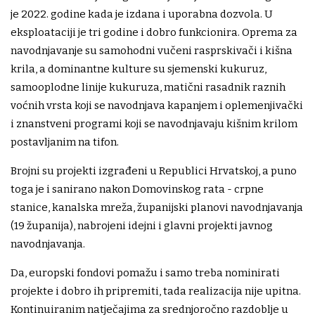
je 2022. godine kada je izdana i uporabna dozvola. U
eksploataciji je tri godine i dobro funkcionira. Oprema za
navodnjavanje su samohodni vučeni rasprskivači i kišna
krila, a dominantne kulture su sjemenski kukuruz,
samooplodne linije kukuruza, matični rasadnik raznih
voćnih vrsta koji se navodnjava kapanjem i oplemenjivački
i znanstveni programi koji se navodnjavaju kišnim krilom
postavljanim na tifon.
Brojni su projekti izgrađeni u Republici Hrvatskoj, a puno
toga je i sanirano nakon Domovinskog rata - crpne
stanice, kanalska mreža, županijski planovi navodnjavanja
(19 županija), nabrojeni idejni i glavni projekti javnog
navodnjavanja.
Da, europski fondovi pomažu i samo treba nominirati
projekte i dobro ih pripremiti, tada realizacija nije upitna.
Kontinuiranim natječajima za srednjoročno razdoblje u