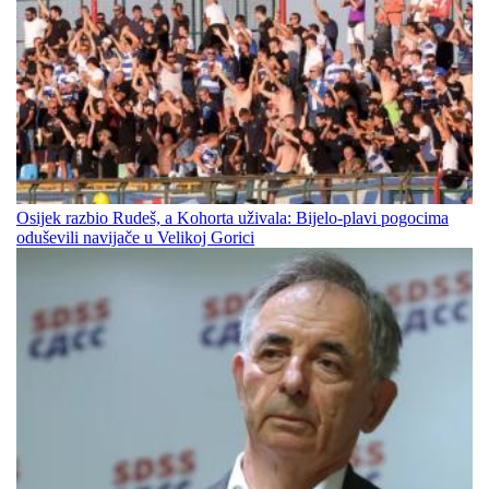
Osijek razbio Rudeš, a Kohorta uživala: Bijelo-plavi pogocima
oduševili navijače u Velikoj Gorici