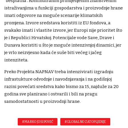
"besplatna". Kontinuiranim primijenjenim znanstvenim
istraživanjima u funkciji gospodarstva i proizvodnje hrane
imati odgovore na moguće scenarije klimatskih
promjena. Izvore sredstava koristiti iz EU fondova, a
svakako imati i vlastite izvore, jer Europi nije prioritet što
je i Republici Hrvatskoj. Potencijale vode Save, Drave i
Dunava koristiti u što je moguće intenzivnjoj dinamici, jer
je vrlo neizvjesno kada će suše biti većeg i jačeg
intenziteta.
Preko Projekta NAPNAV treba intenzivirati izgradnju
infrastukture odvodnje i navodnjavanja i na godišnjoj
razini povećati sredstva kako bismo za 15, najduže za 20
godina sve planirano i ostvarili i bili na pragu
samodostatnosti u proizvodnji hrane.
#MARKO JOSIPOVIĆ
#GLOBALNO ZATOPLJENJE