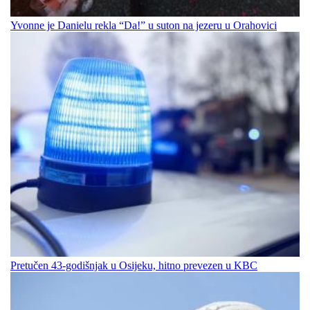
Yvonne je Danielu rekla “Da!” u suton na jezeru u Orahovici
Pretučen 43-godišnjak u Osijeku, hitno prevezen u KBC