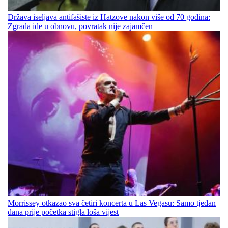
Država iseljava antifašiste iz Hatzove nakon više od 70 godina:
Zgrada ide u obnovu, povratak nije zajamčen
Morrissey otkazao sva četiri koncerta u Las Vegasu: Samo tjedan
dana prije početka stigla loša vijest