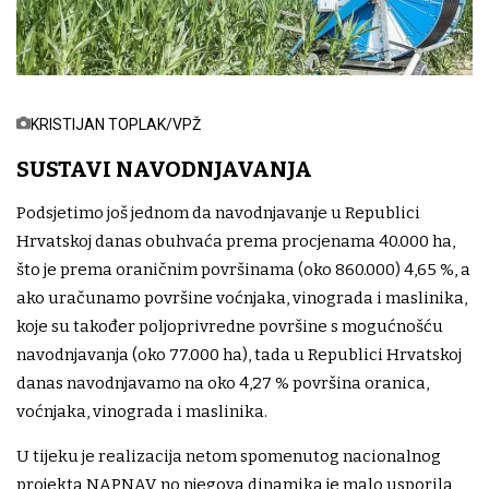
KRISTIJAN TOPLAK/VPŽ
SUSTAVI NAVODNJAVANJA
Podsjetimo još jednom da navodnjavanje u Republici
Hrvatskoj danas obuhvaća prema procjenama 40.000 ha,
što je prema oraničnim površinama (oko 860.000) 4,65 %, a
ako uračunamo površine voćnjaka, vinograda i maslinika,
koje su također poljoprivredne površine s mogućnošću
navodnjavanja (oko 77.000 ha), tada u Republici Hrvatskoj
danas navodnjavamo na oko 4,27 % površina oranica,
voćnjaka, vinograda i maslinika.
U tijeku je realizacija netom spomenutog nacionalnog
projekta NAPNAV, no njegova dinamika je malo usporila