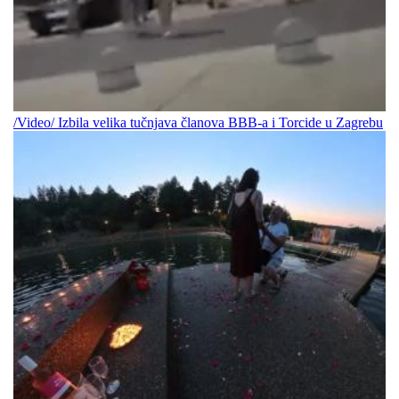
/Video/ Izbila velika tučnjava članova BBB-a i Torcide u Zagrebu