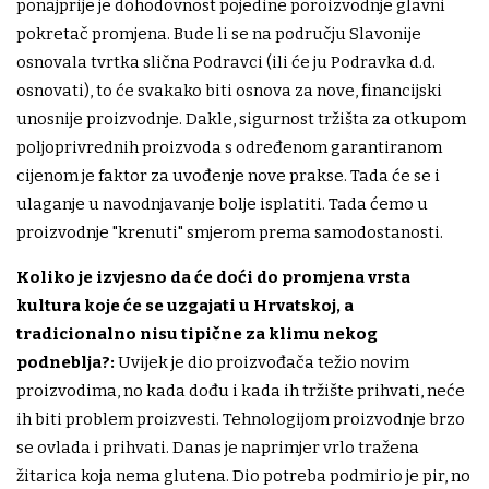
ponajprije je dohodovnost pojedine poroizvodnje glavni
pokretač promjena. Bude li se na području Slavonije
osnovala tvrtka slična Podravci (ili će ju Podravka d.d.
osnovati), to će svakako biti osnova za nove, financijski
unosnije proizvodnje. Dakle, sigurnost tržišta za otkupom
poljoprivrednih proizvoda s određenom garantiranom
cijenom je faktor za uvođenje nove prakse. Tada će se i
ulaganje u navodnjavanje bolje isplatiti. Tada ćemo u
proizvodnje "krenuti" smjerom prema samodostanosti.
Koliko je izvjesno da će doći do promjena vrsta
kultura koje će se uzgajati u Hrvatskoj, a
tradicionalno nisu tipične za klimu nekog
podneblja?:
Uvijek je dio proizvođača težio novim
proizvodima, no kada dođu i kada ih tržište prihvati, neće
ih biti problem proizvesti. Tehnologijom proizvodnje brzo
se ovlada i prihvati. Danas je naprimjer vrlo tražena
žitarica koja nema glutena. Dio potreba podmirio je pir, no