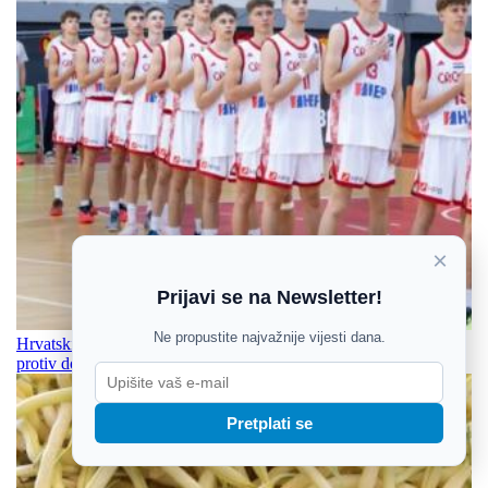
×
Prijavi se na Newsletter!
Ne propustite najvažnije vijesti dana.
Hrvatski kadeti nastavili s dominacijom, preko stotke su igrali i
protiv domaćina
Pretplati se