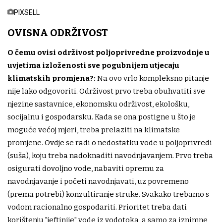
PIXSELL
OVISNA ODRŽIVOST
O čemu ovisi održivost poljoprivredne proizvodnje u
uvjetima izloženosti sve pogubnijem utjecaju
klimatskih promjena?:
Na ovo vrlo kompleksno pitanje
nije lako odgovoriti. Održivost prvo treba obuhvatiti sve
njezine sastavnice, ekonomsku održivost, ekološku,
socijalnu i gospodarsku. Kada se ona postigne u što je
moguće većoj mjeri, treba prelaziti na klimatske
promjene. Ovdje se radi o nedostatku vode u poljoprivredi
(suša), koju treba nadoknaditi navodnjavanjem. Prvo treba
osigurati dovoljno vode, nabaviti opremu za
navodnjavanje i početi navodnjavati, uz povremeno
(prema potrebi) konzultiranje struke. Svakako trebamo s
vodom racionalno gospodariti. Prioritet treba dati
korištenju "jeftinije" vode iz vodotoka, a samo za iznimne