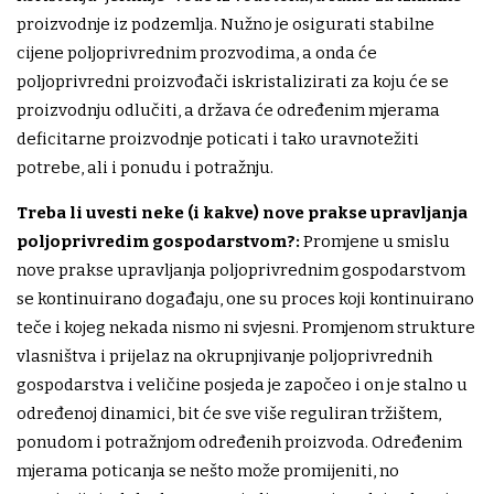
proizvodnje iz podzemlja. Nužno je osigurati stabilne
cijene poljoprivrednim prozvodima, a onda će
poljoprivredni proizvođači iskristalizirati za koju će se
proizvodnju odlučiti, a država će određenim mjerama
deficitarne proizvodnje poticati i tako uravnotežiti
potrebe, ali i ponudu i potražnju.
Treba li uvesti neke (i kakve) nove prakse upravljanja
poljoprivredim gospodarstvom?:
Promjene u smislu
nove prakse upravljanja poljoprivrednim gospodarstvom
se kontinuirano događaju, one su proces koji kontinuirano
teče i kojeg nekada nismo ni svjesni. Promjenom strukture
vlasništva i prijelaz na okrupnjivanje poljoprivrednih
gospodarstva i veličine posjeda je započeo i on je stalno u
određenoj dinamici, bit će sve više reguliran tržištem,
ponudom i potražnjom određenih proizvoda. Određenim
mjerama poticanja se nešto može promijeniti, no