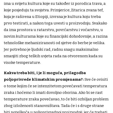
ima u svijetu kultura koje su također iz porodica trava, a
koje posjeduju ta svojstva. Primjerice, žitarica zvana tef,
koja je raširena u Etiopiji, izvrsna je kultura koju treba
prvo testirati, a nakon toga uvesti u proizvodnju. Svakako
da ima prostora u ratarstvu, povrćarstvu i voćarstvu, u
novim kulturama koje su financijski dohodovnije, a razina
tehnološke mehaniziranosti od sjetve do berbe je velika.
Jer potrebno je ljudski rad, radnu snagu maksimalno
smanjiti zbog teških uvjeta rada na otvorenom kada su
visoke temperature.
Kakva treba biti, i je li moguća, prilagodba
poljoprivrede klimatskim promjenama?:
Sve će ovisiti
o tome kojim će se intenzitetom povećavati temperatura
zraka i hoćemo li imati dovoljno oborina. Ako bi se rast
temperature zraka povećavao, to će biti ozbiljan problem
zbog izloženosti stanovništava. Tada će i s druge strane
biti poteškoća u poljoprivrednoj proizvodnji, jer će trebati