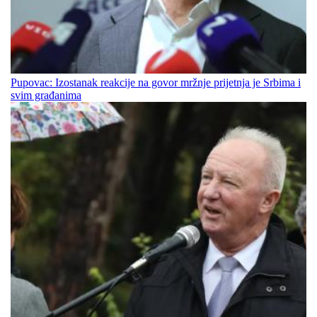
Pupovac: Izostanak reakcije na govor mržnje prijetnja je Srbima i
svim građanima