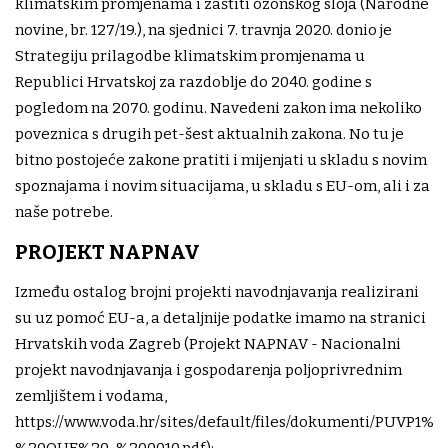
klimatskim promjenama i zaštiti ozonskog sloja (Narodne
novine, br. 127/19.), na sjednici 7. travnja 2020. donio je
Strategiju prilagodbe klimatskim promjenama u
Republici Hrvatskoj za razdoblje do 2040. godine s
pogledom na 2070. godinu. Navedeni zakon ima nekoliko
poveznica s drugih pet-šest aktualnih zakona. No tu je
bitno postojeće zakone pratiti i mijenjati u skladu s novim
spoznajama i novim situacijama, u skladu s EU-om, ali i za
naše potrebe.
PROJEKT NAPNAV
Između ostalog brojni projekti navodnjavanja realizirani
su uz pomoć EU-a, a detaljnije podatke imamo na stranici
Hrvatskih voda Zagreb (Projekt NAPNAV - Nacionalni
projekt navodnjavanja i gospodarenja poljoprivrednim
zemljištem i vodama,
https://www.voda.hr/sites/default/files/dokumenti/PUVP1%2
%20OUE%20-%200010.pdf):