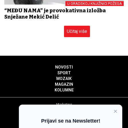
U GRADSKOJ KNJIŽNICI POŽEGA
“MEĐU NAMA” je provokativna izložba
Snježane Mekić Delić
Učitaj više
NOVOSTI
SPORT
MOZAIK
MAGAZIN
KOLUMNE
Marketing
×
Politika privatnosti
Politika kolačića
Prijavi se na Newsletter!
Impressum
Pravila prenošenja sadržaja