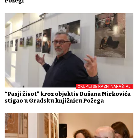
Požegi
OKUPILI SE RAZNI NARAŠTAJI
“Pasji život” kroz objektiv Dušana Mirkovića
stigao u Gradsku knjižnicu Požega