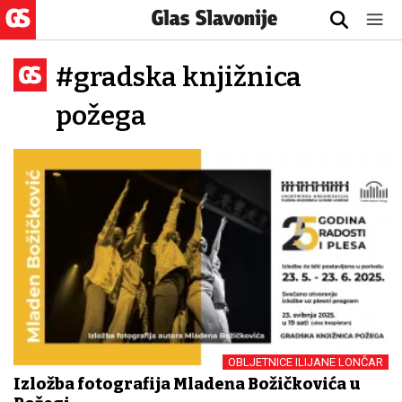
#gradska knjižnica
požega
OBLJETNICE ILIJANE LONČAR
Izložba fotografija Mladena Božičkovića u