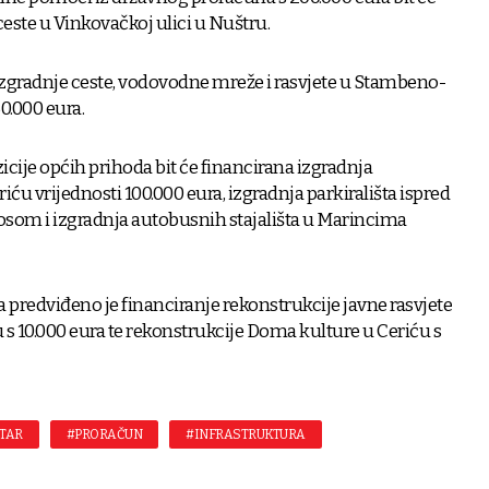
ceste u Vinkovačkoj ulici u Nuštru.
 izgradnje ceste, vodovodne mreže i rasvjete u Stambeno-
0.000 eura.
cije općih prihoda bit će financirana izgradnja
riću vrijednosti 100.000 eura, izgradnja parkirališta ispred
osom i izgradnja autobusnih stajališta u Marincima
da predviđeno je financiranje rekonstrukcije javne rasvjete
u s 10.000 eura te rekonstrukcije Doma kulture u Ceriću s
TAR
#PRORAČUN
#INFRASTRUKTURA