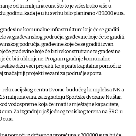
nje od tri milijuna eura, što to je višestruko više u
u godinu, kada je u tu svrhu bilo planirano 439.000 eura.
ađevine komunalne infrastrukture koje će se graditi
elova građevinskog područja, građevine koje će se graditi
inskog područja, građevine koje će se graditi izvan
jeće građevine koje će biti rekonstruirane te građevine
je će biti uklonjene. Program gradnje komunalne
velike dižu veći projekti, koje prate kapitalne pomoći iz
jznačajniji projekti vezani za područje sporta.
ko-rekreacijskog centra Dvorac, budućeg kompleksa NK-a
,5 milijuna eura, za izgradnju Sportske dvorane Nuštar,
kod vodospreme, koja će imati i smještajne kapacitete,
0 eura. Za izgradnju još jednog teniskog terena na ŠRC-u
 eura.
alne pomoći iz državnog proračuna s 200.000 eura bit će