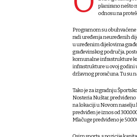
O
planirano nešto ma
odnosu na protekl
Programom su obuhvaćene gr
radi uređenja neuređenih dij
u uređenim dijelovima građev
građevinskog područja, posto
komunalne infrastrukture ko
infrastrukture u ovoj godini u
državnog proračuna. Tu su na
Tako je za izgradnju Šports
Nosteria Nuštar, predviđeno 1
na lokaciji u Novom naselju 
predviđen je iznos od 300.00
Mlačuge predviđeno je 50.000
Osim sporta, s pozicije kapit