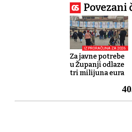
Povezani 
IZ PRORAČUNA ZA 2026.
Za javne potrebe
u Županji odlaze
tri milijuna eura