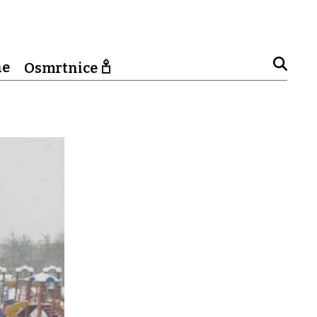
ne
Osmrtnice