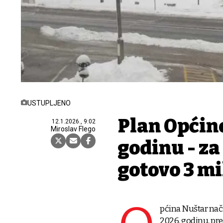
USTUPLJENO
Plan Općin
12.1.2026., 9:02
Miroslav Flego
godinu - z
gotovo 3 mi
pćina Nuštar nač
2026. godinu, p