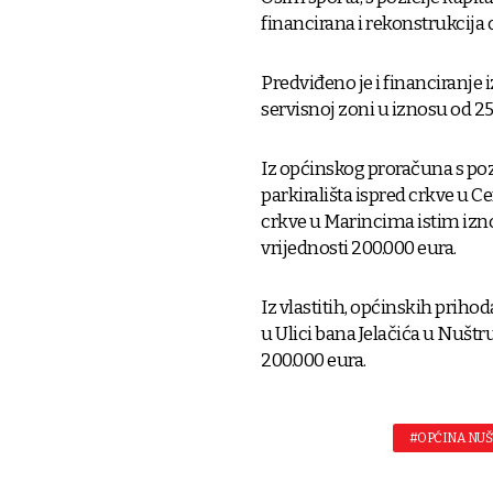
financirana i rekonstrukcija 
Predviđeno je i financiranje
servisnoj zoni u iznosu od 25
Iz općinskog proračuna s pozi
parkirališta ispred crkve u Ce
crkve u Marincima istim izn
vrijednosti 200.000 eura.
Iz vlastitih, općinskih priho
u Ulici bana Jelačića u Nuštr
200.000 eura.
#OPĆINA NUŠ