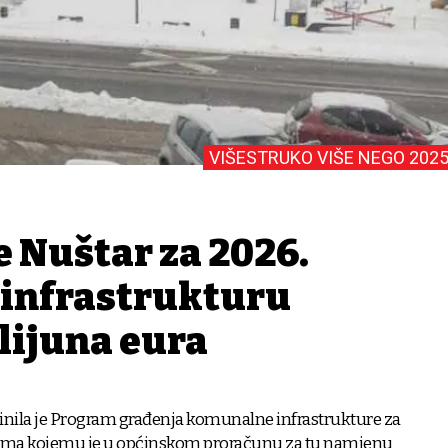
VIŠESTRUKO VIŠE NEGO 2025
e Nuštar za 2026.
a infrastrukturu
lijuna eura
inila je Program građenja komunalne infrastrukture za
rema kojemu je u općinskom proračunu za tu namjenu