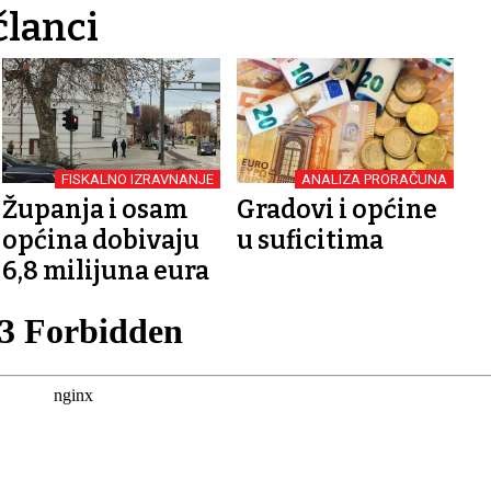
članci
FISKALNO IZRAVNANJE
ANALIZA PRORAČUNA
Županja i osam
Gradovi i općine
općina dobivaju
u suficitima
6,8 milijuna eura