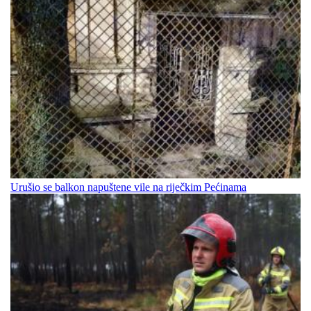
Urušio se balkon napuštene vile na riječkim Pećinama