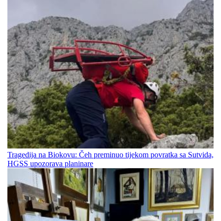
Tragedija na Biokovu: Čeh preminuo tijekom povratka sa Sutvida,
HGSS upozorava planinare