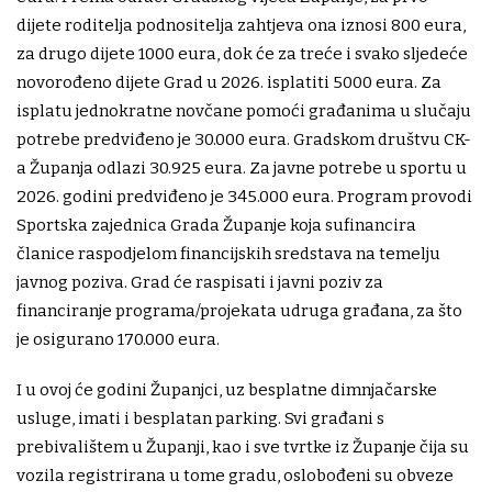
dijete roditelja podnositelja zahtjeva ona iznosi 800 eura,
za drugo dijete 1000 eura, dok će za treće i svako sljedeće
novorođeno dijete Grad u 2026. isplatiti 5000 eura. Za
isplatu jednokratne novčane pomoći građanima u slučaju
potrebe predviđeno je 30.000 eura. Gradskom društvu CK-
a Županja odlazi 30.925 eura. Za javne potrebe u sportu u
2026. godini predviđeno je 345.000 eura. Program provodi
Sportska zajednica Grada Županje koja sufinancira
članice raspodjelom financijskih sredstava na temelju
javnog poziva. Grad će raspisati i javni poziv za
financiranje programa/projekata udruga građana, za što
je osigurano 170.000 eura.
I u ovoj će godini Županjci, uz besplatne dimnjačarske
usluge, imati i besplatan parking. Svi građani s
prebivalištem u Županji, kao i sve tvrtke iz Županje čija su
vozila registrirana u tome gradu, oslobođeni su obveze