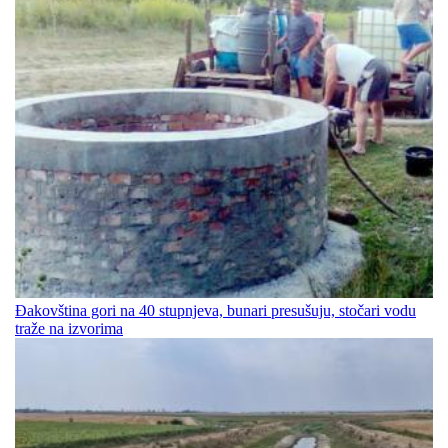
Đakovština gori na 40 stupnjeva, bunari presušuju, stočari vodu
traže na izvorima