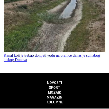
Kanal koji je trebao donijeti vodu na oranice danas je suh zbog
niskog Dunava
NOVOSTI
SPORT
MOZAIK
MAGAZIN
KOLUMNE