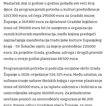
Maslačak, koji iz godine u godinu pohađa sve veći broj
djece. Za program javnih potreba u kulturi predviđeno je
1.013.300 eura, od čega 290.000 eura za Gradski muzej
Županja, a 264.800 eura za djelatnost Gradske knjižnice.
Iznos od 390.000 eura bit će usmjeren u organizaciju
raznih kulturnih manifestacija, među kojima prednjači
najznačajnija manifestacija tradicijske kulture županjskog
kraja - 59. Šokačko sijelo, za koje je predviđeno 220.000
eura. Za projekte Grada, građana, udruga i drugih pravnih
osoba u ovoj je godini planirano 68.500 eura.
Program javnih potreba iz područja socijalne skrbi Grada
Županje u 2026. vrijedan je 526.325 eura. Među ostalim, za
sufinanciranje nabave školskih knjiga i opreme planiran je
iznos od 100.000 eura, a za isplatu uskrsnica i božićnica za
umirovljenike ukupno 160.000 eura. Za jednokratne
novčane pomoći za novorođenče osigurano je 86.200
eura. Prema odluci Gradskog vijeća Županje, za prvo