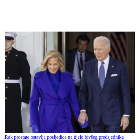
Rak prostate ostavlja posljedice na tijelo bivšeg predsjednika