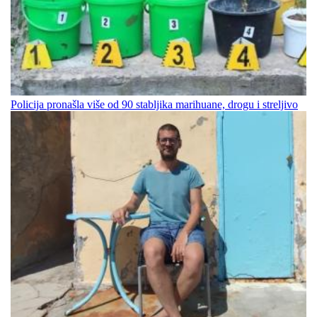
Policija pronašla više od 90 stabljika marihuane, drogu i streljivo