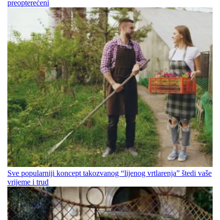
preopterećeni
Sve popularniji koncept takozvanog “lijenog vrtlarenja” štedi vaše
vrijeme i trud