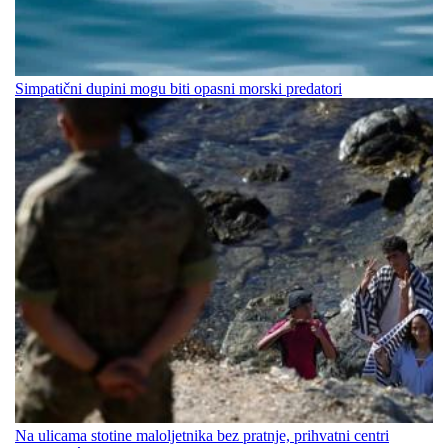
Simpatični dupini mogu biti opasni morski predatori
Na ulicama stotine maloljetnika bez pratnje, prihvatni centri