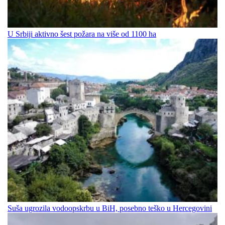
U Srbiji aktivno šest požara na više od 1100 ha
Suša ugrozila vodoopskrbu u BiH, posebno teško u Hercegovini