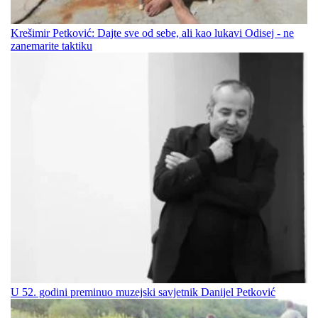
Krešimir Petković: Dajte sve od sebe, ali kao lukavi Odisej - ne
zanemarite taktiku
U 52. godini preminuo muzejski savjetnik Danijel Petković