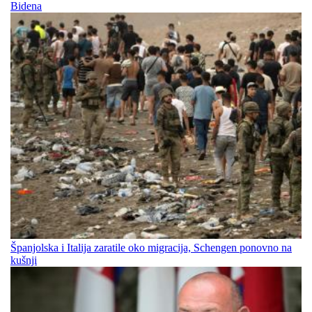
Bidena
Španjolska i Italija zaratile oko migracija, Schengen ponovno na
kušnji