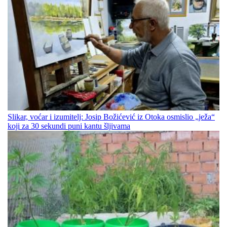
Slikar, voćar i izumitelj: Josip Božićević iz Otoka osmislio „ježa“
koji za 30 sekundi puni kantu šljivama