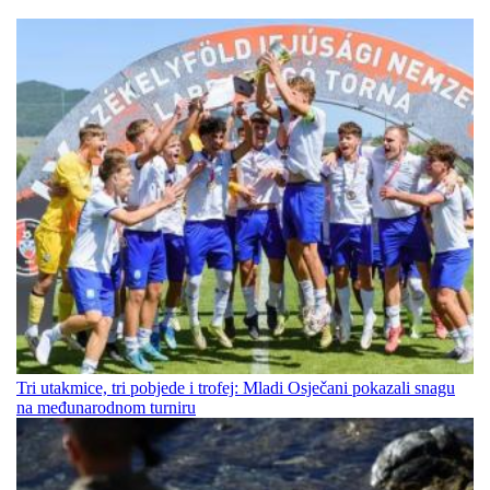
Tri utakmice, tri pobjede i trofej: Mladi Osječani pokazali snagu
na međunarodnom turniru