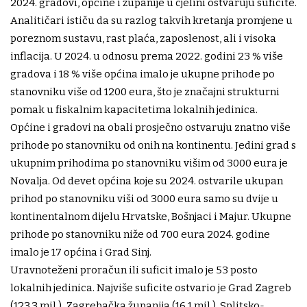
2024. gradovi, općine i županije u cjelini ostvaruju suficite.
Analitičari ističu da su razlog takvih kretanja promjene u
poreznom sustavu, rast plaća, zaposlenost, ali i visoka
inflacija. U 2024. u odnosu prema 2022. godini 23 % više
gradova i 18 % više općina imalo je ukupne prihode po
stanovniku više od 1200 eura, što je značajni strukturni
pomak u fiskalnim kapacitetima lokalnih jedinica.
Općine i gradovi na obali prosječno ostvaruju znatno više
prihode po stanovniku od onih na kontinentu. Jedini grad s
ukupnim prihodima po stanovniku višim od 3000 eura je
Novalja. Od devet općina koje su 2024. ostvarile ukupan
prihod po stanovniku viši od 3000 eura samo su dvije u
kontinentalnom dijelu Hrvatske, Bošnjaci i Majur. Ukupne
prihode po stanovniku niže od 700 eura 2024. godine
imalo je 17 općina i Grad Sinj.
Uravnoteženi proračun ili suficit imalo je 53 posto
lokalnih jedinica. Najviše suficite ostvario je Grad Zagreb
(123,3 mil.), Zagrebačka županija (16,1 mil.), Splitsko-