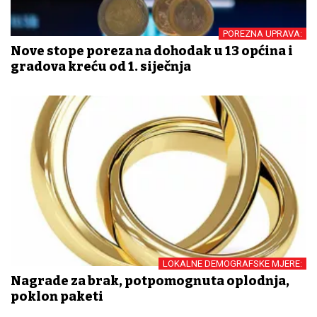
POREZNA UPRAVA:
Nove stope poreza na dohodak u 13 općina i
gradova kreću od 1. siječnja
LOKALNE DEMOGRAFSKE MJERE:
Nagrade za brak, potpomognuta oplodnja,
poklon paketi