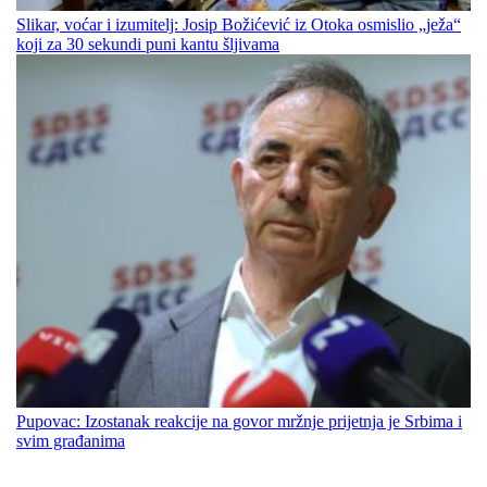
Slikar, voćar i izumitelj: Josip Božićević iz Otoka osmislio „ježa“
koji za 30 sekundi puni kantu šljivama
Pupovac: Izostanak reakcije na govor mržnje prijetnja je Srbima i
svim građanima