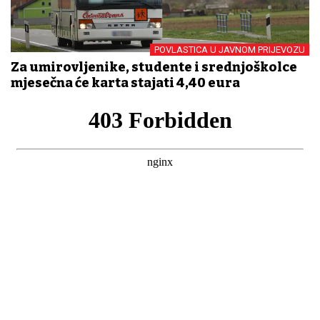
POVLASTICA U JAVNOM PRIJEVOZU
Za umirovljenike, studente i srednjoškolce
mjesečna će karta stajati 4,40 eura