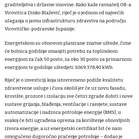
graditeljstva i državne imovine. Kako kaže ravnatelj OB-a
Virovitica Dinko Blažević, riječ je o jednom od najvećih
ulaganja u javnu infrastrukturu zdravstva na području
Virovitičko-podravske županije.
Energetskom su obnovom planirane znatne uštede, čime
će bolnica godišnje smanjiti potrebu za toplinskom
energijom za čak 50 posto, za oko 30 posto za primarnom
energijom te godišnje uštedjeti 3.069.378,40 kWh.
Riječ je o investiciji koja istovremeno podiže kvalitetu
zdravstvene usluge i čuva okoliš jer će uz novu fasadu,
krovište, prozore i izolaciju sve četiri zgrade dobiti i nove
sustave grijanja, hlađenja, ventilacije i rasvjete, sustave
automatizacije i nadzora potrošnje energije (BMS), u
svakoj će biti ugrađena oprema za korištenje obnovljivih
izvora energije, a uz energetski certifikat bit će nam
omogućeno dugoročno praćenje potrošnje – dodao je