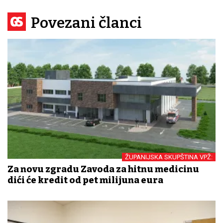
Povezani članci
ŽUPANIJSKA SKUPŠTINA VPŽ:
Za novu zgradu Zavoda za hitnu medicinu
dići će kredit od pet milijuna eura