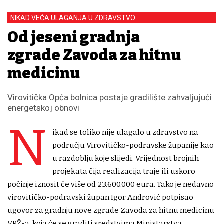
NIKAD VEĆA ULAGANJA U ZDRAVSTVO
Od jeseni gradnja
zgrade Zavoda za hitnu
medicinu
Virovitička Opća bolnica postaje gradilište zahvaljujući
energetskoj obnovi
N
ikad se toliko nije ulagalo u zdravstvo na
području Virovitičko-podravske županije kao
u razdoblju koje slijedi. Vrijednost brojnih
projekata čija realizacija traje ili uskoro
počinje iznosit će više od 23.600.000 eura. Tako je nedavno
virovitičko-podravski župan Igor Andrović potpisao
ugovor za gradnju nove zgrade Zavoda za hitnu medicinu
VPŽ-a, koja će se graditi sredstvima Ministarstva