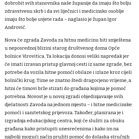
dobrobit svih stanovnika naše županije da imaju što bolju
zdravstvenu skrb i da svi liječnici i medicinsko osoblje
imaju što bolje uvjete rada – naglasio je župan Igor
Andrović.
Nova će zgrada Zavoda za hitnu medicinu biti smještena
u neposrednoj blizini starog društvenog doma Opće
bolnice Virovitica. Ta lokacija donosi veliki napredak jer
će imati izravan pristup glavnoj cesti iz same zgrade, bez
potrebe da vozila hitne pomoći obilaze i izlaze kroz cijeli
bolnički krug. Time se znatno štedi dragocjeno vrijeme, a
hitni će timovi brže stizati do građana kojima je pomoć
potrebna. Novost je u novoj zgradi objedinjavanje svih
djelatnosti Zavoda na jednom mjestu – i hitne medicinske
pomoći i sanitetskog prijevoza. Također, planirana je i
izgradnja edukacijskog centra, koji će služiti za obuku
građana kako pristupiti unesrećenima i kako im na
najbolji mogući način pružiti pomoć do dolaska stručnih