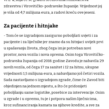
zdravstva i Virovitičko-podravske županije. Vrijednost joj
je viša od 4,7 milijuna eura, a radovi kreću ove jeseni.
Za pacijente i hitnjake
- Tom će se izgradnjom zasigurno poboljšati uvjeti i za
pacijente i za liječnike jer znamo da su hitnjaci uvijek prvi
u spašavanju života, zbog čega im je potreban novi
prostor, nova vozila i nova oprema. Osim toga Virovitičko-
podravska županija od 2018. godine Zavodu je nabavila 29
novih vozila, od čega 17 za sanitet i 12 za hitnu, ukupne
vrijednosti 1,5 milijuna eura, a nabavljamo još četiri vozila.
Sada nastavljamo s izgradnjom zgrade, čime će Zavod biti
objedinjen na jednom mjestu, a što će pridonijeti
poboljšanju same logistike, posebice za intervencije. Osim
u zgrade i u opremu, tu je i potpora našim liječnicima,
kroz sufinanciranja kamata na njihove kredite, a sve za