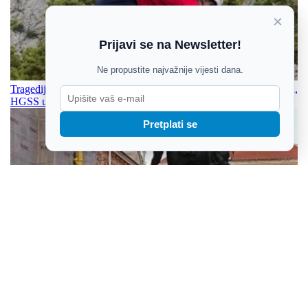
×
Prijavi se na Newsletter!
Ne propustite najvažnije vijesti dana.
Tragedija na Biokovu: Čeh preminuo tijekom povratka sa Sutvida,
HGSS upozorava planinare
Pretplati se