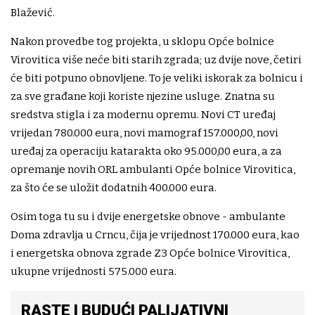
Blažević.
Nakon provedbe tog projekta, u sklopu Opće bolnice
Virovitica više neće biti starih zgrada; uz dvije nove, četiri
će biti potpuno obnovljene. To je veliki iskorak za bolnicu i
za sve građane koji koriste njezine usluge. Znatna su
sredstva stigla i za modernu opremu. Novi CT uređaj
vrijedan 780.000 eura, novi mamograf 157.000,00, novi
uređaj za operaciju katarakta oko 95.000,00 eura, a za
opremanje novih ORL ambulanti Opće bolnice Virovitica,
za što će se uložit dodatnih 400.000 eura.
Osim toga tu su i dvije energetske obnove - ambulante
Doma zdravlja u Crncu, čija je vrijednost 170.000 eura, kao
i energetska obnova zgrade Z3 Opće bolnice Virovitica,
ukupne vrijednosti 575.000 eura.
RASTE I BUDUĆI PALIJATIVNI