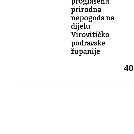
proglašena
prirodna
nepogoda na
dijelu
Virovitičko-
podravske
županije