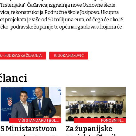
Trstenjaka", Čađavica; izgradnja nove Osnovne škole
vica; rekonstrukcija Područne škole Josipovo. Ukupna
t projekata je više od 50 milijuna eura, od čega će oko 15
tičko-podravske županije te općina i gradova u kojima će
KO-PODRAVSKA ŽUPANIJA
#IGOR ANDROVIĆ
članci
VIŠI STANDARD I BOLJI
PONOSNI NA
ŽIVOT
POTPISIVANJE
S Ministarstvom
Za županijske