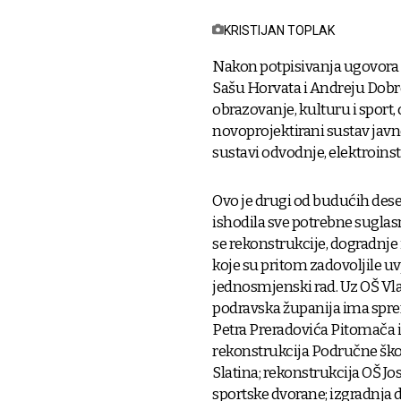
KRISTIJAN TOPLAK
Nakon potpisivanja ugovora ž
Sašu Horvata i Andreju Dobr
obrazovanje, kulturu i sport, 
novoprojektirani sustav javn
sustavi odvodnje, elektroin
Ovo je drugi od budućih dese
ishodila sve potrebne suglasn
se rekonstrukcije, dogradnje 
koje su pritom zadovoljile uv
jednosmjenski rad. Uz OŠ Vla
podravska županija ima spre
Petra Preradovića Pitomača i 
rekonstrukcija Područne ško
Slatina; rekonstrukcija OŠ Jos
sportske dvorane; izgradnja 