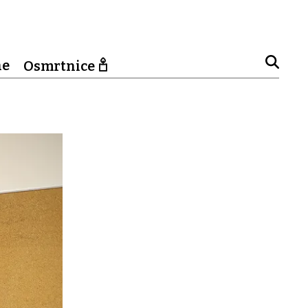
ne
Osmrtnice