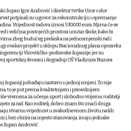
ki župan Igor Andrović i direktor tvrtke Uzor color
orvat potpisali su ugovor za rekonstrukciju i opremanje
dina. Vrijednost radova iznosi 530.000 eura. Njima će se
ed i veličina postojećih prostora unutar škole, kako bi
ivima zbog budućeg prelaska na jednosmjenski rad i
rugi ovakav projekt u sklopu Nacionalnog plana oporavka
 ingerenciji Virovitičko-podravske županije, jer su
oj sportskoj dvorani i dogradnji OŠ Vladimira Nazora
ašoj županiji pohađaju nastavu u jednoj smjeni. To nije
a, to je put prema kvalitetnijem i pravednijem
iše vremena za učenje, sport i slobodno vrijeme, roditelji
uvjete za rad. Kao roditelj, dobro znam što znači druga
maju stvarnu vrijednost u svakodnevnom životu naših
čenici, bez obzira na mjesto stanovanja, imaju jednake
je župan Andrović.