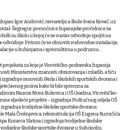
upan Igor Andrović, ravnateljica škole Ivana Kovač, uz
ostal-Šegregur, pomoćnice županijske pročelnice za
obišli su školu u kojoj će se sustav odvodnje spojiti na
e odvodnje. Pritom će se obnoviti vodovodne instalacije,
stalacije u kuhinjama i spremištima u podrumu…
t projekata za koje je Virovitičko-podravska županija
osti Ministarstva znanosti, obrazovanja i mladih, a tiču
i izgradnje osnovnih škola i školskih sportskih dvorana i
jete Javnog poziva kako bi bile spremna za
dimira Nazora Nova Bukovica i OŠ Gradina, Virovitičko-
mne sljedeće projekte – izgradnja Područnog odjela OŠ
izgradnja trodijelne školske sportske dvorane;
le Mala Črešnjevica, rekonstrukcija OŠ Eugena Kumičića
ipa Kozarca Slatina i izgradnja trodijelne školske
dvodijelne školske sportske dvorane u Suhopolju,