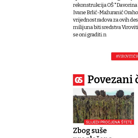
rekonstrukcija OŠ "Davorina 
Ivane Brlić-Mažuranić Oraho
vrijednost radova za ovih dese
milijuna biti sredstva Virovi
se oni graditi. n
#VIROVITIČ
Povezani 
SLIJEDI PROCJENA ŠTETE
Zbog suše