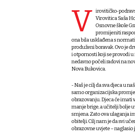
V
irovitičko-podravs
Virovitica Saša H
Osnovne škole Gra
promijeniti raspor
ona bila usklađena s normat
produženi boravak. Ovo je d
i otpornosti koji se provodi u
nedavno počeli radovi na nov
Nova Bukovica.
- Naš je cilj da sva djeca u n
samo organizacijska promjen
obrazovanju. Djeca će imati v
manje brige, a učitelji bolje 
smjena. Zato ova ulaganja i
obitelji. Cilj nam je da svi u
obrazovne uvjete – naglasio 