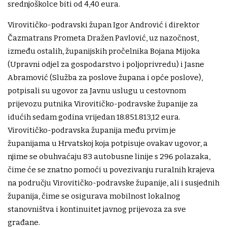
srednjoškolce biti od 4,40 eura.
Virovitičko-podravski župan Igor Andrović i direktor
Čazmatrans Prometa Dražen Pavlović, uz nazočnost,
između ostalih, županijskih pročelnika Bojana Mijoka
(Upravni odjel za gospodarstvo i poljoprivredu) i Jasne
Abramović (Služba za poslove župana i opće poslove),
potpisali su ugovor za Javnu uslugu u cestovnom
prijevozu putnika Virovitičko-podravske županije za
idućih sedam godina vrijedan 18.851.813,12 eura.
Virovitičko-podravska županija među prvim je
županijama u Hrvatskoj koja potpisuje ovakav ugovor, a
njime se obuhvaćaju 83 autobusne linije s 296 polazaka,
čime će se znatno pomoći u povezivanju ruralnih krajeva
na području Virovitičko-podravske županije, ali i susjednih
županija, čime se osigurava mobilnost lokalnog
stanovništva i kontinuitet javnog prijevoza za sve
građane.