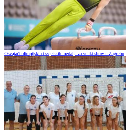
Osvajači olimpijskih i svjetskih medalja za veliki show u Zagrebu