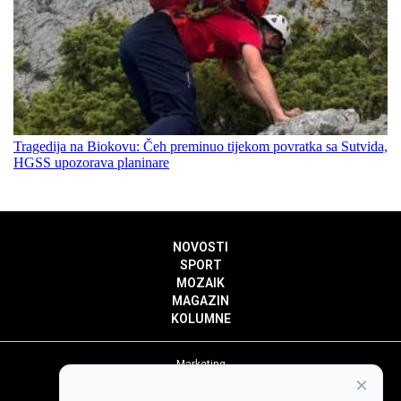
Tragedija na Biokovu: Čeh preminuo tijekom povratka sa Sutvida,
HGSS upozorava planinare
NOVOSTI
SPORT
MOZAIK
MAGAZIN
KOLUMNE
Marketing
×
Politika privatnosti
Politika kolačića