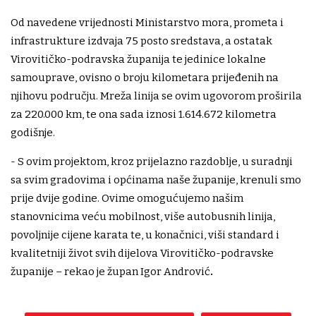
Od navedene vrijednosti Ministarstvo mora, prometa i
infrastrukture izdvaja 75 posto sredstava, a ostatak
Virovitičko-podravska županija te jedinice lokalne
samouprave, ovisno o broju kilometara prijeđenih na
njihovu području. Mreža linija se ovim ugovorom proširila
za 220.000 km, te ona sada iznosi 1.614.672 kilometra
godišnje.
- S ovim projektom, kroz prijelazno razdoblje, u suradnji
sa svim gradovima i općinama naše županije, krenuli smo
prije dvije godine. Ovime omogućujemo našim
stanovnicima veću mobilnost, više autobusnih linija,
povoljnije cijene karata te, u konačnici, viši standard i
kvalitetniji život svih dijelova Virovitičko-podravske
županije – rekao je župan Igor Andrović
.