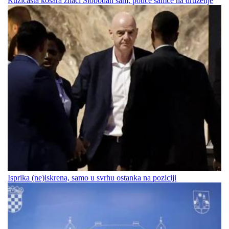
Ružičasta košara znači Slobodan sam, potiče samce na druženje
Isprika (ne)iskrena, samo u svrhu ostanka na poziciji