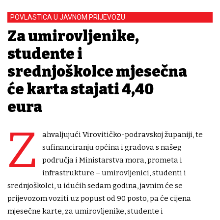
POVLASTICA U JAVNOM PRIJEVOZU
Za umirovljenike,
studente i
srednjoškolce mjesečna
će karta stajati 4,40
eura
Z
ahvaljujući Virovitičko-podravskoj županiji, te
sufinanciranju općina i gradova s našeg
područja i Ministarstva mora, prometa i
infrastrukture – umirovljenici, studenti i
srednjoškolci, u idućih sedam godina, javnim će se
prijevozom voziti uz popust od 90 posto, pa će cijena
mjesečne karte, za umirovljenike, studente i