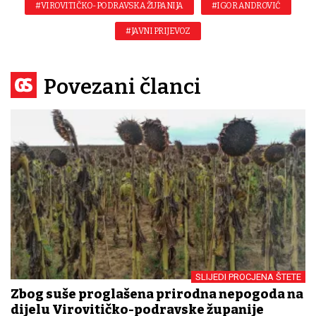
#VIROVITIČKO-PODRAVSKA ŽUPANIJA
#IGOR ANDROVIĆ
#JAVNI PRIJEVOZ
Povezani članci
SLIJEDI PROCJENA ŠTETE
Zbog suše proglašena prirodna nepogoda na
dijelu Virovitičko-podravske županije