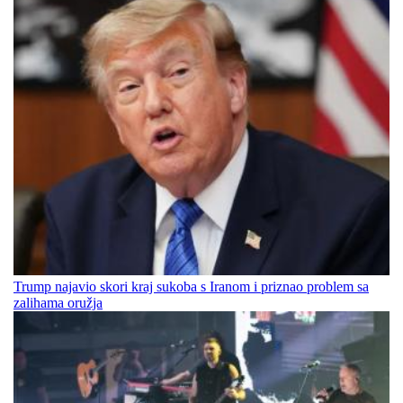
Trump najavio skori kraj sukoba s Iranom i priznao problem sa
zalihama oružja