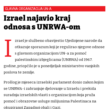
GLAVNA ORGANIZACIJA UN-A
Izrael najavio kraj
odnosa s UNRWA-om
I
zrael je službeno obavijestio Ujedinjene narode da
otkazuje sporazum koji je regulirao njegove odnose
s glavnom organizacijom UN-a za pomoć
palestinskim izbjeglicama (UNRWA) od 1967.
godine, priopćilo je u ponedjeljak ministarstvo vanjskih
poslova te zemlje.
Prošlog je mjeseca izraelski parlament donio zakon kojim
se UNRWA-i zabranjuje djelovanje u Izraelu i prekida
suradnja izraelskih vlasti s organizacijom koja pruža
pomoć i obrazovne usluge milijunima Palestinaca na
okupiranoj Zapadnoj obali i Gazi.