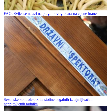
FAO: Svijet se nalazi na pragu novog udara na cijene hrane
Sezonske kontrole otkrile stotine ilegalnih iznajmljivača i
neprijavljenih radnika