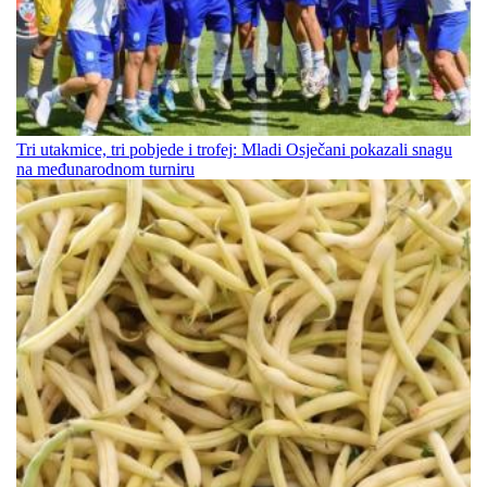
Tri utakmice, tri pobjede i trofej: Mladi Osječani pokazali snagu
na međunarodnom turniru