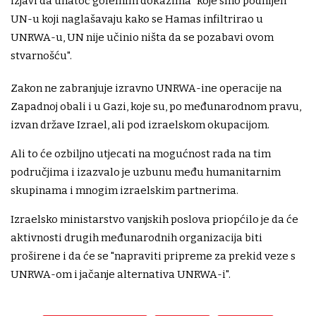
izjavi da unatoč golemim dokazima "koje smo podnijeli
UN-u koji naglašavaju kako se Hamas infiltrirao u
UNRWA-u, UN nije učinio ništa da se pozabavi ovom
stvarnošću".
Zakon ne zabranjuje izravno UNRWA-ine operacije na
Zapadnoj obali i u Gazi, koje su, po međunarodnom pravu,
izvan države Izrael, ali pod izraelskom okupacijom.
Ali to će ozbiljno utjecati na mogućnost rada na tim
područjima i izazvalo je uzbunu među humanitarnim
skupinama i mnogim izraelskim partnerima.
Izraelsko ministarstvo vanjskih poslova priopćilo je da će
aktivnosti drugih međunarodnih organizacija biti
proširene i da će se "napraviti pripreme za prekid veze s
UNRWA-om i jačanje alternativa UNRWA-i".