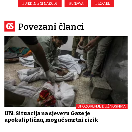
#UJEDINJENI NARODI
#UNRWA
#IZRAEL
Povezani članci
UPOZORENJE DUŽNOSNIKA
UN: Situacija na sjeveru Gaze je
apokaliptična, moguć smrtni rizik