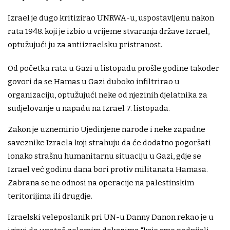
Izrael je dugo kritizirao UNRWA-u, uspostavljenu nakon
rata 1948. koji je izbio u vrijeme stvaranja države Izrael,
optužujući ju za antiizraelsku pristranost.
Od početka rata u Gazi u listopadu prošle godine također
govori da se Hamas u Gazi duboko infiltrirao u
organizaciju, optužujući neke od njezinih djelatnika za
sudjelovanje u napadu na Izrael 7. listopada.
Zakon je uznemirio Ujedinjene narode i neke zapadne
saveznike Izraela koji strahuju da će dodatno pogoršati
ionako strašnu humanitarnu situaciju u Gazi, gdje se
Izrael već godinu dana bori protiv militanata Hamasa.
Zabrana se ne odnosi na operacije na palestinskim
teritorijima ili drugdje.
Izraelski veleposlanik pri UN-u Danny Danon rekao je u