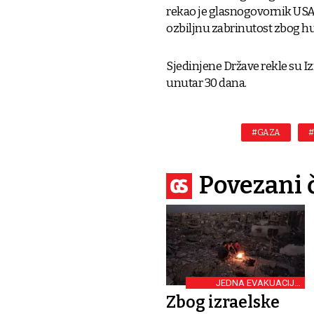
rekao je glasnogovornik USAI
ozbiljnu zabrinutost zbog hu
Sjedinjene Države rekle su I
unutar 30 dana.
#GAZA
#
Povezani 
JEDNA EVAKUACIJA
DNEVNO
Zbog izraelske