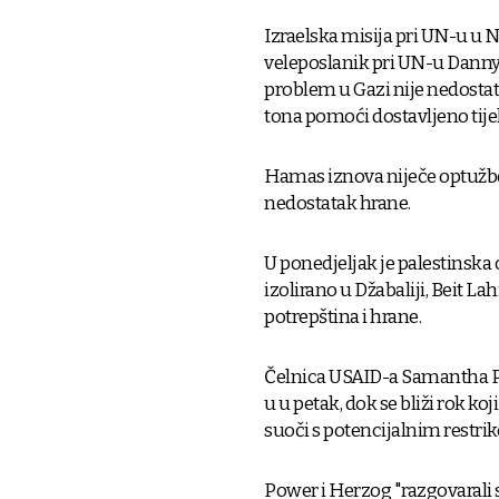
Izraelska misija pri UN-u u N
veleposlanik pri UN-u Danny 
problem u Gazi nije nedostat
tona pomoći dostavljeno tij
Hamas iznova niječe optužbe I
nedostatak hrane.
U ponedjeljak je palestinska c
izolirano u Džabaliji, Beit L
potrepština i hrane.
Čelnica USAID-a Samantha Po
u u petak, dok se bliži rok koj
suoči s potencijalnim restr
Power i Herzog "razgovarali s