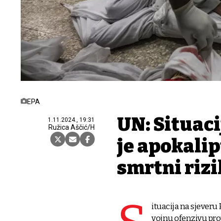
EPA
UN: Situaci
1.11.2024., 19:31
Ružica Aščić/H
je apokali
smrtni rizi
ituacija na sjeveru 
vojnu ofenzivu pro