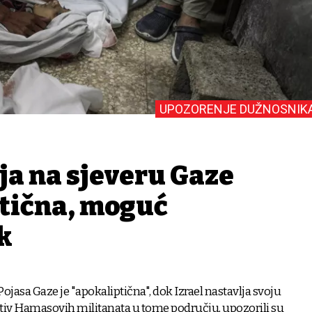
UPOZORENJE DUŽNOSNIK
ja na sjeveru Gaze
ptična, moguć
k
Pojasa Gaze je "apokaliptična", dok Izrael nastavlja svoju
tiv Hamasovih militanata u tome području, upozorili su