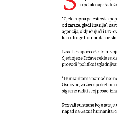
S
u petak najviši duž
"Cjelokupna palestinska pop
od zaraze, gladi i nasilja", n
agencija, uključujući i UN-o
kao i druge humanitarne sku
Izrael je započeo žestoku vo
Sjedinjene Države rekle su da 
provodi "politiku izgladnjiva
"Humanitarna pomoć ne može
Osnovne, za život potrebne 
sigurno raditi svoj posao, izrae
Pozvali su strane koje ratuju u
napad na Gazu i humanitarce