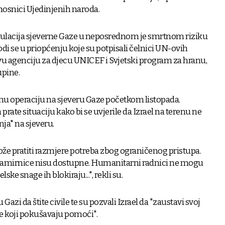
nosnici Ujedinjenih naroda.
ulacija sjeverne Gaze u neposrednom je smrtnom riziku
avodi se u priopćenju koje su potpisali čelnici UN-ovih
vu agenciju za djecu UNICEF i Svjetski program za hranu,
pine.
jnu operaciju na sjeveru Gaze početkom listopada.
prate situaciju kako bi se uvjerile da Izrael na terenu ne
nja" na sjeveru.
 pratiti razmjere potreba zbog ograničenog pristupa.
namirnice nisu dostupne. Humanitarni radnici ne mogu
lske snage ih blokiraju...", rekli su.
 Gazi da štite civile te su pozvali Izrael da "zaustavi svoj
 koji pokušavaju pomoći".