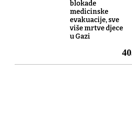
blokade
medicinske
evakuacije, sve
više mrtve djece
u Gazi