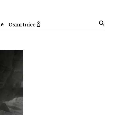
ne
Osmrtnice