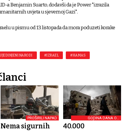
D-a Benjamin Suarto, dodavši da je Power "izrazila
manitarnih uvjeta u sjevernoj Gazi".
zraelu u pismu od 13. listopada da mora poduzeti korake
UJEDINJENI NARODI
#IZRAEL
#HAMAS
članci
PROŠIRILI NAPAD
GODINA DANA OD
POČETKA SUKOBA
Nema sigurnih
40.000