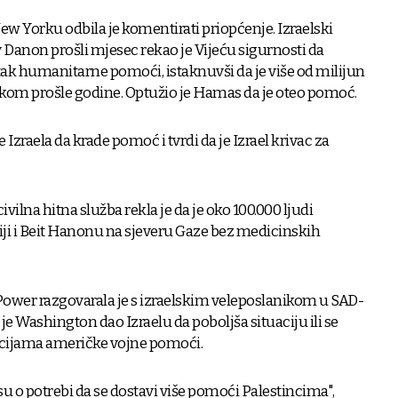
ew Yorku odbila je komentirati priopćenje. Izraelski
Danon prošli mjesec rekao je Vijeću sigurnosti da
ak humanitarne pomoći, istaknuvši da je više od milijun
ekom prošle godine. Optužio je Hamas da je oteo pomoć.
zraela da krade pomoć i tvrdi da je Izrael krivac za
ivilna hitna služba rekla je da je oko 100.000 ljudi
ahiji i Beit Hanonu na sjeveru Gaze bez medicinskih
wer razgovarala je s izraelskim veleposlanikom u SAD-
i je Washington dao Izraelu da poboljša situaciju ili se
ikcijama američke vojne pomoći.
u o potrebi da se dostavi više pomoći Palestincima",