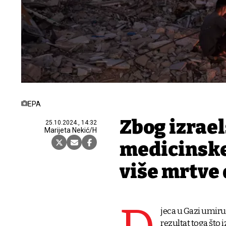
EPA
Zbog izrae
25.10.2024., 14:32
Marijeta Nekić/H
medicinske
više mrtve 
jeca u Gazi umiru
rezultat toga što 