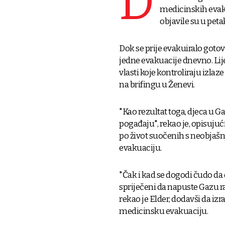
D
medicinskih evaku
objavile su u pet
Dok se prije evakuiralo gotov
jedne evakuacije dnevno. Li
vlasti koje kontroliraju izla
na brifingu u Ženevi.
"Kao rezultat toga, djeca u G
pogađaju", rekao je, opisuju
po život suočenih s neobjašn
evakuaciju.
"Čak i kad se dogodi čudo da 
spriječeni da napuste Gazu ra
rekao je Elder, dodavši da izr
medicinsku evakuaciju.