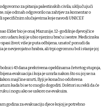
 odgovorno za pitanja palestinskih civila, uključujući
ze, nije odmah odgovorilo na zahtjev za komentar o
ili specifičnim slučajevima koje navodi UNICEF.
sao Elder bio je onaj Mazunije, 12-godišnje djevojčice
tnom udaru koji je ubio njezinu braću i sestre. Medicinska
 spasi život, više je puta odbijena, unatoč ponudi da
 je nevjerojatno hrabra, ali trpi ogromnu bol i stanje joj
u bolnici 43 dana prekrivena opeklinama četvrtog stupnja,
ijena evakuacija i koja je umrla nakon što su joj se na
 Nakon majčine smrti, Ilyji je konačno odobrena
datum kada bi se to moglo dogoditi. Doktori su rekli da će
ruku i nogu ako se uskoro ne evakuira.
m godina za evakuaciju djece kojoj je potrebno