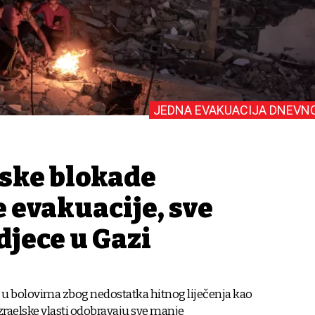
JEDNA EVAKUACIJA DNEVN
lske blokade
 evakuacije, sve
djece u Gazi
 u bolovima zbog nedostatka hitnog liječenja kao
izraelske vlasti odobravaju sve manje