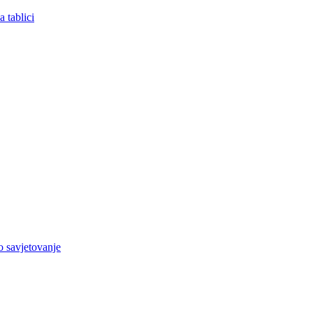
 tablici
o savjetovanje