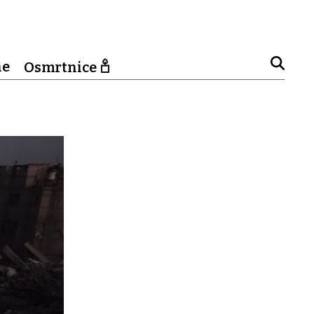
ne
Osmrtnice