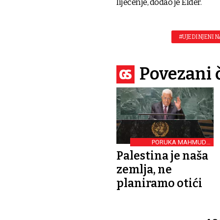
liječenje, dodao je Elder.
#UJEDINJENI 
Povezani 
PORUKA MAHMUDA
ABASA
Palestina je naša
zemlja, ne
planiramo otići