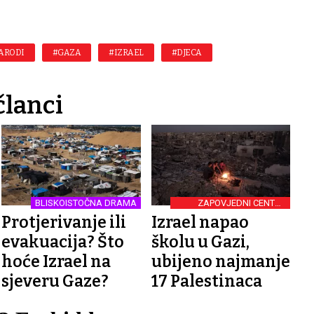
NARODI
#GAZA
#IZRAEL
#DJECA
članci
BLISKOISTOČNA DRAMA
ZAPOVJEDNI CENTAR
HAMASA
Protjerivanje ili
Izrael napao
evakuacija? Što
školu u Gazi,
hoće Izrael na
ubijeno najmanje
sjeveru Gaze?
17 Palestinaca