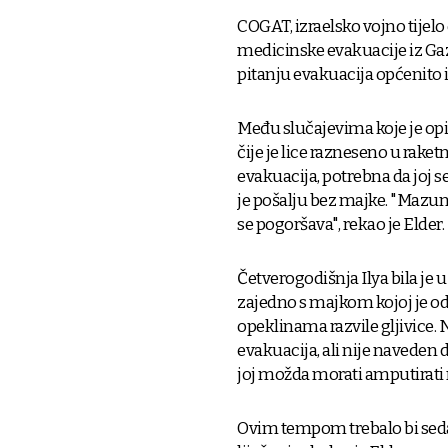
COGAT, izraelsko vojno tijelo
medicinske evakuacije iz Ga
pitanju evakuacija općenito 
Među slučajevima koje je opi
čije je lice razneseno u rake
evakuacija, potrebna da joj se
je pošalju bez majke. "Mazunia
se pogoršava", rekao je Elder.
Četverogodišnja Ilya bila je 
zajedno s majkom kojoj je odb
opeklinama razvile gljivice.
evakuacija, ali nije naveden 
joj možda morati amputirati 
Ovim tempom trebalo bi seda