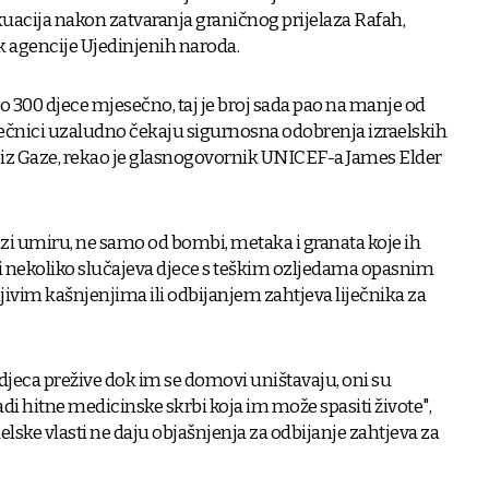
acija nakon zatvaranja graničnog prijelaza Rafah,
ak agencije Ujedinjenih naroda.
o 300 djece mjesečno, taj je broj sada pao na manje od
ječnici uzaludno čekaju sigurnosna odobrenja izraelskih
ze iz Gaze, rekao je glasnogovornik UNICEF-a James Elder
azi umiru, ne samo od bombi, metaka i granata koje ih
ći nekoliko slučajeva djece s teškim ozljedama opasnim
jivim kašnjenjima ili odbijanjem zahtjeva liječnika za
djeca prežive dok im se domovi uništavaju, ​​oni su
di hitne medicinske skrbi koja im može spasiti živote",
aelske vlasti ne daju objašnjenja za odbijanje zahtjeva za