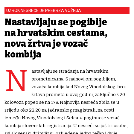
UZROK NESREĆE JE PREBRZA VOŽNJA
Nastavljaju se pogibije
na hrvatskim cestama,
nova žrtva je vozač
kombija
N
astavljaju se stradanja na hrvatskim
prometnicama. S najnovijom pogibijom,
vozača kombija kod Novog Vinodolskog, broj
žrtava prometa u ovoj godini, zaključno s 20.
kolovoza popeo se na 178. Najnovija nesreća zbila se u
srijedu oko 22.20 na Jadranskog magistrali, na cesti
između Novog Vinodolskog i Selca, a poginuo je vozač
kombija slovenskih registracija. U nesreći su još tri osobe,
svi slovenski državljani, ozlijeđene, jedna teško i dvije