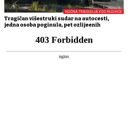
NOĆNA TRAGEDIJA KOD RUGVICE
Tragičan višestruki sudar na autocesti,
jedna osoba poginula, pet ozlijeđenih