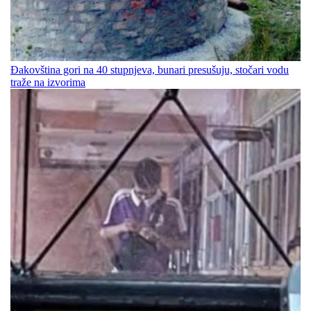
Đakovština gori na 40 stupnjeva, bunari presušuju, stočari vodu
traže na izvorima