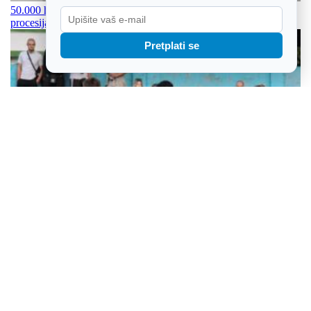
50.000 hodočasnika očekuju vjera, zajedništvo i tradicionalna
procesija
Pretplati se
Ako pripreme nešto kazuju, Đakovčani bi mogli biti vrlo dobri