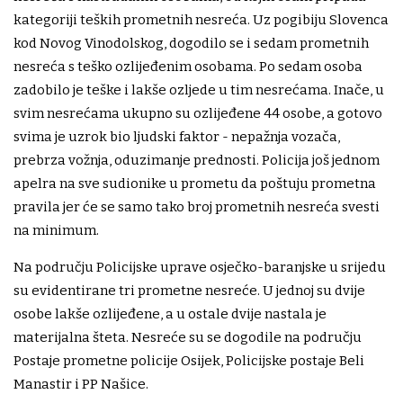
kategoriji teških prometnih nesreća. Uz pogibiju Slovenca
kod Novog Vinodolskog, dogodilo se i sedam prometnih
nesreća s teško ozlijeđenim osobama. Po sedam osoba
zadobilo je teške i lakše ozljede u tim nesrećama. Inače, u
svim nesrećama ukupno su ozlijeđene 44 osobe, a gotovo
svima je uzrok bio ljudski faktor - nepažnja vozača,
prebrza vožnja, oduzimanje prednosti. Policija još jednom
apelra na sve sudionike u prometu da poštuju prometna
pravila jer će se samo tako broj prometnih nesreća svesti
na minimum.
Na području Policijske uprave osječko-baranjske u srijedu
su evidentirane tri prometne nesreće. U jednoj su dvije
osobe lakše ozlijeđene, a u ostale dvije nastala je
materijalna šteta. Nesreće su se dogodile na području
Postaje prometne policije Osijek, Policijske postaje Beli
Manastir i PP Našice.