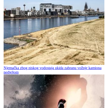
Njemačka zbog niskog vodostaja ukida zabranu vožnje kamiona
nedjeljom