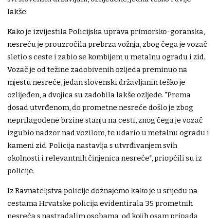
lakše.
Kako je izvijestila Policijska uprava primorsko-goranska,
nesreću je prouzročila prebrza vožnja, zbog čega je vozač
sletio s ceste i zabio se kombijem u metalnu ogradu i zid.
Vozač je od težine zadobivenih ozljeda preminuo na
mjestu nesreće, jedan slovenski državljanin teško je
ozlijeđen, a dvojica su zadobila lakše ozljede. "Prema
dosad utvrđenom, do prometne nesreće došlo je zbog
neprilagođene brzine stanju na cesti, znog čega je vozač
izgubio nadzor nad vozilom, te udario u metalnu ogradu i
kameni zid. Policija nastavlja s utvrđivanjem svih
okolnosti i relevantnih činjenica nesreće", priopćili su iz
policije.
Iz Ravnateljstva policije doznajemo kako je u srijedu na
cestama Hrvatske policija evidentirala 35 prometnih
nesreća s nastradalim osobama, od kojih osam pripada