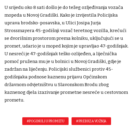
U srijedu oko 8 sati došlo je do težeg ozljeđivanja vozača
mopeda u Novoj Gradiški. Kako je izvijestila Policijska
uprava brodsko-posavska, u Ulici Josipa Jurja
Strossmayera 45-godišnji vozač teretnog vozilla, krećući
se dvorišnim prostorom prema kolniku, uključujući se u
promet, udario je u moped kojim je upravljao 47-godišnjak.
U nesreći je 47-godišnjak teško ozlijeđen, a liječnička
pomoć pružena mu je u bolnici u Novoj Gradiški, gdje je
zadržan na liječenju. Policijski službenici protiv 45-
godišnjaka podnose kaznenu prijavu Općinskom
državnom odvjetništvu u Slavonskom Brodu zbog
kaznenog djela izazivanje prometne nesreće u cestovnom
prometu.
#POGINULI U PROMETU
#PREBRZA VOŽNJA