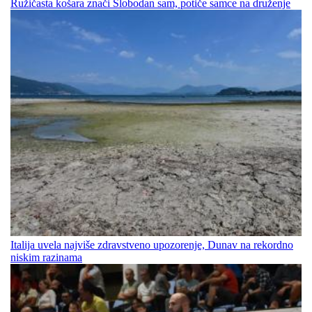
Ružičasta košara znači Slobodan sam, potiče samce na druženje
Italija uvela najviše zdravstveno upozorenje, Dunav na rekordno
niskim razinama