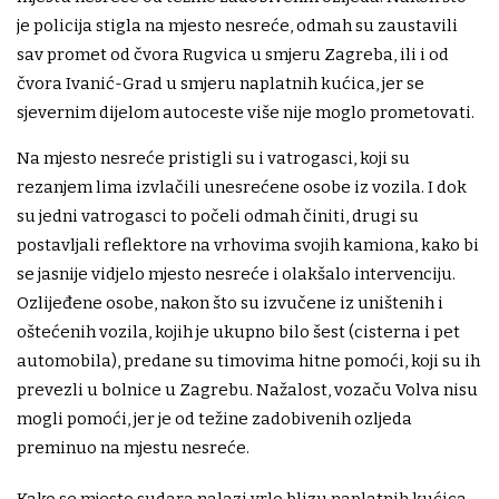
je policija stigla na mjesto nesreće, odmah su zaustavili
sav promet od čvora Rugvica u smjeru Zagreba, ili i od
čvora Ivanić-Grad u smjeru naplatnih kućica, jer se
sjevernim dijelom autoceste više nije moglo prometovati.
Na mjesto nesreće pristigli su i vatrogasci, koji su
rezanjem lima izvlačili unesrećene osobe iz vozila. I dok
su jedni vatrogasci to počeli odmah činiti, drugi su
postavljali reflektore na vrhovima svojih kamiona, kako bi
se jasnije vidjelo mjesto nesreće i olakšalo intervenciju.
Ozlijeđene osobe, nakon što su izvučene iz uništenih i
oštećenih vozila, kojih je ukupno bilo šest (cisterna i pet
automobila), predane su timovima hitne pomoći, koji su ih
prevezli u bolnice u Zagrebu. Nažalost, vozaču Volva nisu
mogli pomoći, jer je od težine zadobivenih ozljeda
preminuo na mjestu nesreće.
Kako se mjesto sudara nalazi vrlo blizu naplatnih kućica,