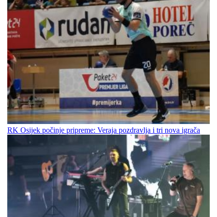
RK Osijek počinje pripreme: Veraja pozdravlja i tri nova igrača