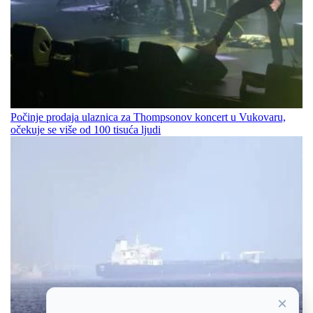
Počinje prodaja ulaznica za Thompsonov koncert u Vukovaru,
očekuje se više od 100 tisuća ljudi
×