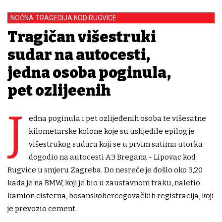
NOĆNA TRAGEDIJA KOD RUGVICE
Tragičan višestruki
sudar na autocesti,
jedna osoba poginula,
pet ozlijeđenih
J
edna poginula i pet ozlijeđenih osoba te višesatne
kilometarske kolone koje su uslijedile epilog je
višestrukog sudara koji se u prvim satima utorka
dogodio na autocesti A3 Bregana - Lipovac kod
Rugvice u smjeru Zagreba. Do nesreće je došlo oko 3,20
kada je na BMW, koji je bio u zaustavnom traku, naletio
kamion cisterna, bosanskohercegovačkih registracija, koji
je prevozio cement.