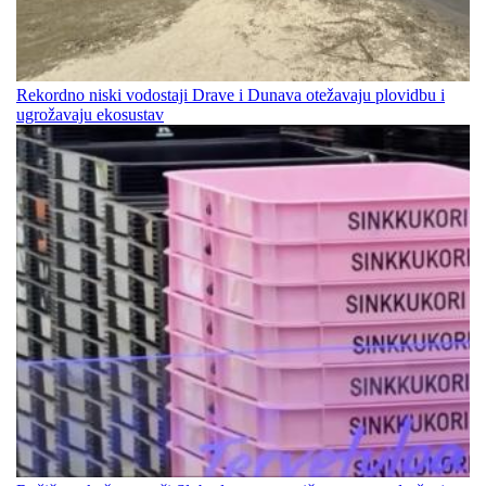
Rekordno niski vodostaji Drave i Dunava otežavaju plovidbu i
ugrožavaju ekosustav