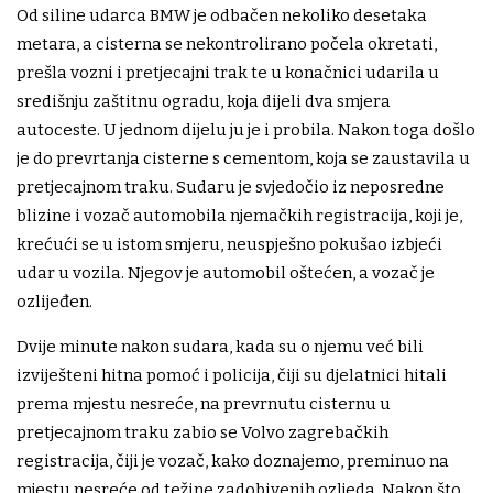
Od siline udarca BMW je odbačen nekoliko desetaka
metara, a cisterna se nekontrolirano počela okretati,
prešla vozni i pretjecajni trak te u konačnici udarila u
središnju zaštitnu ogradu, koja dijeli dva smjera
autoceste. U jednom dijelu ju je i probila. Nakon toga došlo
je do prevrtanja cisterne s cementom, koja se zaustavila u
pretjecajnom traku. Sudaru je svjedočio iz neposredne
blizine i vozač automobila njemačkih registracija, koji je,
krećući se u istom smjeru, neuspješno pokušao izbjeći
udar u vozila. Njegov je automobil oštećen, a vozač je
ozlijeđen.
Dvije minute nakon sudara, kada su o njemu već bili
izviješteni hitna pomoć i policija, čiji su djelatnici hitali
prema mjestu nesreće, na prevrnutu cisternu u
pretjecajnom traku zabio se Volvo zagrebačkih
registracija, čiji je vozač, kako doznajemo, preminuo na
mjestu nesreće od težine zadobivenih ozljeda. Nakon što