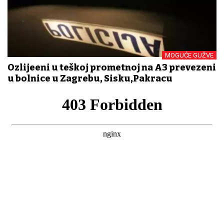
MOGUĆE GUŽVE
Ozlijeđeni u teškoj prometnoj na A3 prevezeni
u bolnice u Zagrebu, Sisku,Pakracu