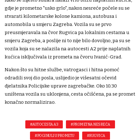
gdje je prometno "usko grlo", nakon nesreće počele su se
stvarati kilometarske kolone kamiona, autobusa i
automobila u smjeru Zagreba. Vozila su se prvo
preusmjeravala na čvor Rugvica pa lokalnim cestama u
smjeru Zagreba, a poslije ni to nije bilo dovoljno, pa su se
vozila koja su se nalazila na autocesti A2 prije naplatnih
kućica isključivala iz prometa na čvoru Ivanić-Grad.
Nakon što su hitne službe, vatrogasci i hitna pomoć
odradili svoj dio posla, uslijedio je višesatni očevid
djelatnika Policijske uprave zagrebačke. Oko 10.30
uništena vozila su uklonjena, cesta očišćena, pa se promet
konačno normalizirao.
#AUTOCESTA A3
#PROMETNA NESREĆA
#POGINULI U PROMETU
#RUGVICA