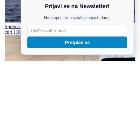
Prijavi se na Newsletter!
Ne propustite najvažnije vijesti dana.
Sprema se nova ekološka katastrofa: Iz tankera uz obalu Omana
curi 110.000 tona nafte
Pretplati se