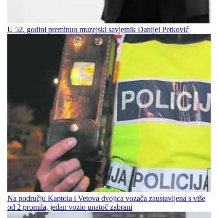
U 52. godini preminuo muzejski savjetnik Danijel Petković
Na području Kaptola i Vetova dvojica vozača zaustavljena s više
od 2 promila, jedan vozio unatoč zabrani