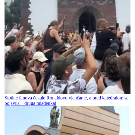
Stotine fanova čekale Ronaldovo vjenčanje, a pred katedralom se
pojavila – druga mladenka!