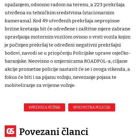
opažanjem, odnosno radom na terenu, a 223 prekršaja
utvrđena su tehničkim sredstvima (stacionarnim
kamerama). Kod 49 utvrđenih prekršaja nepropisne
brzine kretanja bit će određene i zaštitne mjere zabrane
upravljanja motornim vozilom ovisno o vrsti vozila kojim
je počinjen prekršaj te određeni negativni prekršajni
bodovi, navodi se u priopćenju Policijske uprave osječko-
baranjske. Neovisno o smjernicama ROADPOL-a, ciljane
akcije prometne policije nastavit će se i ovoga vikenda, a
fokus će biti i na pijanu vožnju, nevezanje pojasa te
mobiteliranje za vrijeme vožnje.
#PREBRZA VOŽNJA
#PROMETNA POLICIJA
Povezani članci