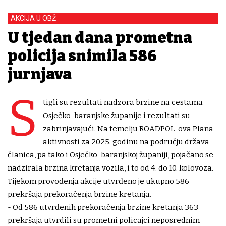
AKCIJA U OBŽ
U tjedan dana prometna
policija snimila 586
jurnjava
S
tigli su rezultati nadzora brzine na cestama
Osječko-baranjske županije i rezultati su
zabrinjavajući. Na temelju ROADPOL-ova Plana
aktivnosti za 2025. godinu na području država
članica, pa tako i Osječko-baranjskoj županiji, pojačano se
nadzirala brzina kretanja vozila, i to od 4. do 10. kolovoza.
Tijekom provođenja akcije utvrđeno je ukupno 586
prekršaja prekoračenja brzine kretanja.
- Od 586 utvrđenih prekoračenja brzine kretanja 363
prekršaja utvrdili su prometni policajci neposrednim