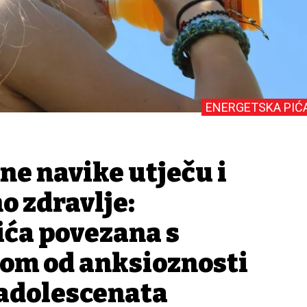
ENERGETSKA PIĆ
e navike utječu i
o zdravlje:
ića povezana s
kom od anksioznosti
 adolescenata