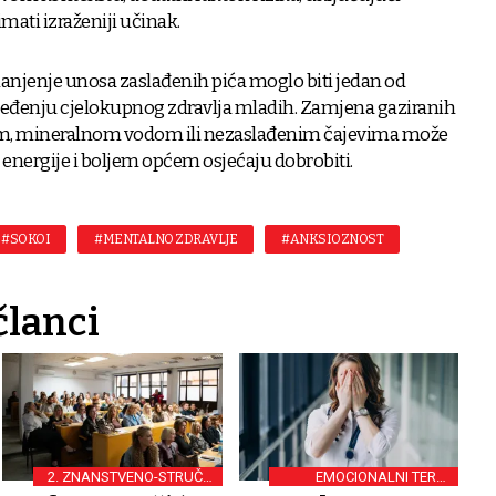
ati izraženiji učinak.
manjenje unosa zaslađenih pića moglo biti jedan od
eđenju cjelokupnog zdravlja mladih. Zamjena gaziranih
om, mineralnom vodom ili nezaslađenim čajevima može
u energije i boljem općem osjećaju dobrobiti.
#SOKOI
#MENTALNO ZDRAVLJE
#ANKSIOZNOST
članci
2. ZNANSTVENO-STRUČNI
EMOCIONALNI TERET
SIMPOZIJ U OSIJEKU
POSLA