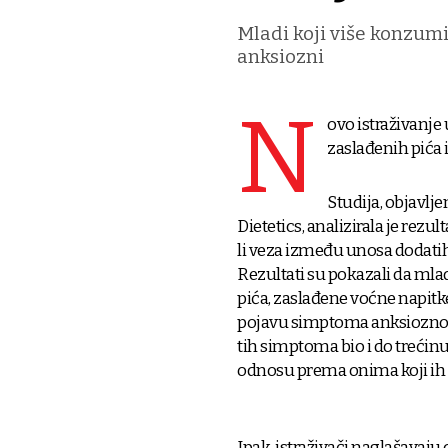
Mladi koji više konzumi
anksiozni
N
ovo istraživanj
zaslađenih pića 
Studija, objavl
Dietetics, analizirala je rezul
li veza između unosa dodati
Rezultati su pokazali da mla
pića, zaslađene voćne napitk
pojavu simptoma anksioznosti
tih simptoma bio i do trećin
odnosu prema onima koji ih 
Ipak, istraživači naglašavaju