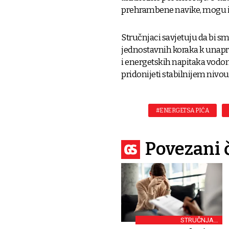
prehrambene navike, mogu im
Stručnjaci savjetuju da bi s
jednostavnih koraka k unapr
i energetskih napitaka vod
pridonijeti stabilnijem nivo
#ENERGETSA PIĆA
Povezani 
STRUČNJACI
UPOZORAVAJU