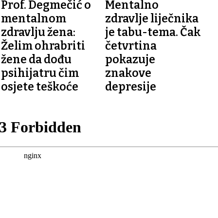
Prof. Degmečić o
Mentalno
mentalnom
zdravlje liječnika
zdravlju žena:
je tabu-tema. Čak
Želim ohrabriti
četvrtina
žene da dođu
pokazuje
psihijatru čim
znakove
osjete teškoće
depresije