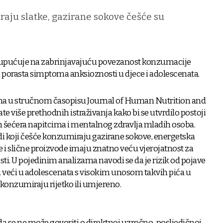
raju slatke, gazirane sokove češće su
e upućuje na zabrinjavajuću povezanost konzumacije
i porasta simptoma anksioznosti u djece i adolescenata.
jena u stručnom časopisu Journal of Human Nutrition and
tate više prethodnih istraživanja kako bi se utvrdilo postoji
h šećera napitcima i mentalnog zdravlja mladih osoba.
di koji češće konzumiraju gazirane sokove, energetska
e i slične proizvode imaju znatno veću vjerojatnost za
. U pojedinim analizama navodi se da je rizik od pojave
u veći u adolescenata s visokim unosom takvih pića u
konzumiraju rijetko ili umjereno.
 da se ne može govoriti o direktnoj uzročno-posljedičnoj