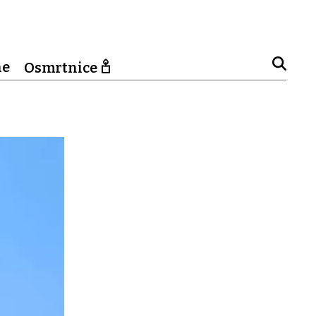
ne
Osmrtnice