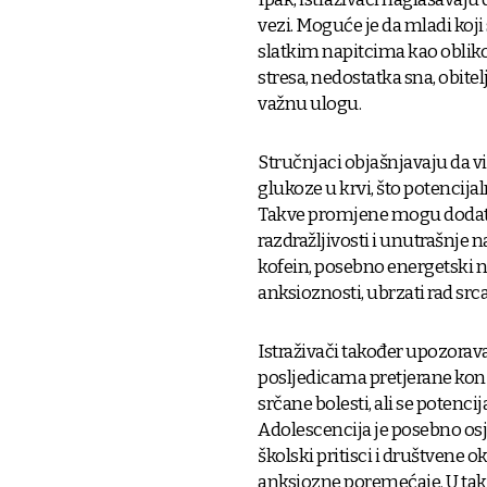
vezi. Moguće je da mladi koj
slatkim napitcima kao oblikom
stresa, nedostatka sna, obite
važnu ulogu.
Stručnjaci objašnjavaju da v
glukoze u krvi, što potencijal
Takve promjene mogu dodatno
razdražljivosti i unutrašnje 
kofein, posebno energetski na
anksioznosti, ubrzati rad srca
Istraživači također upozorav
posljedicama pretjerane konzu
srčane bolesti, ali se potenci
Adolescencija je posebno osj
školski pritisci i društvene 
anksiozne poremećaje. U takv