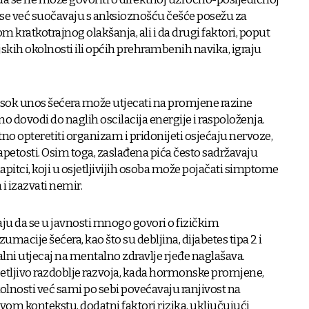
i se već suočavaju s anksioznošću češće posežu za
 kratkotrajnog olakšanja, ali i da drugi faktori, poput
ljskih okolnosti ili općih prehrambenih navika, igraju
isok unos šećera može utjecati na promjene razine
no dovodi do naglih oscilacija energije i raspoloženja.
 opteretiti organizam i pridonijeti osjećaju nervoze,
napetosti. Osim toga, zaslađena pića često sadržavaju
pitci, koji u osjetljivijih osoba može pojačati simptome
 i izazvati nemir.
aju da se u javnosti mnogo govori o fizičkim
macije šećera, kao što su debljina, dijabetes tipa 2 i
jalni utjecaj na mentalno zdravlje rjeđe naglašava.
etljivo razdoblje razvoja, kada hormonske promjene,
okolnosti već sami po sebi povećavaju ranjivost na
om kontekstu, dodatni faktori rizika, uključujući