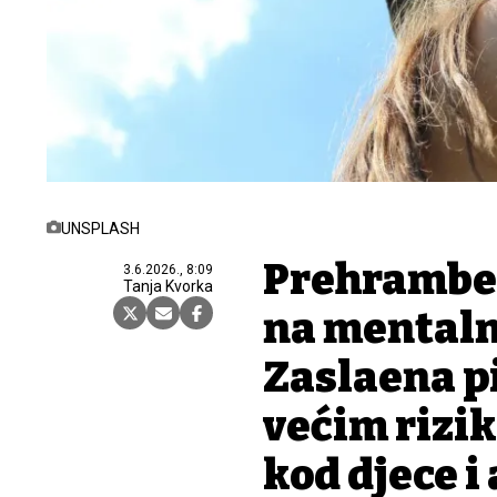
UNSPLASH
Prehramben
3.6.2026., 8:09
Tanja Kvorka
na mentaln
Zaslađena p
većim rizi
kod djece i