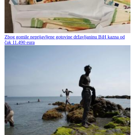
Zbog gomile neprijavljene gotovine državljaninu BiH kazna od
čak 11.490 eura