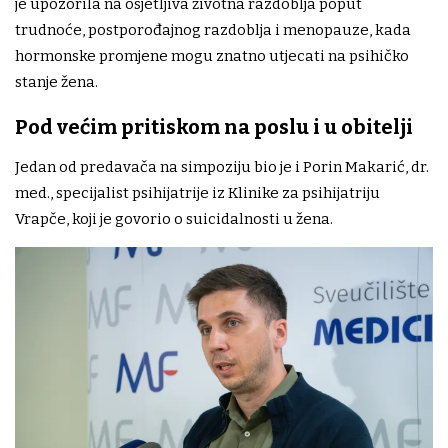
je upozorila na osjetljiva životna razdoblja poput
trudnoće, postporođajnog razdoblja i menopauze, kada
hormonske promjene mogu znatno utjecati na psihičko
stanje žena.
Pod većim pritiskom na poslu i u obitelji
Jedan od predavača na simpoziju bio je i Porin Makarić, dr.
med., specijalist psihijatrije iz Klinike za psihijatriju
Vrapče, koji je govorio o suicidalnosti u žena.