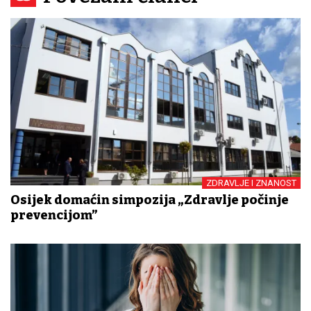
ZDRAVLJE I ZNANOST
Osijek domaćin simpozija „Zdravlje počinje
prevencijom”