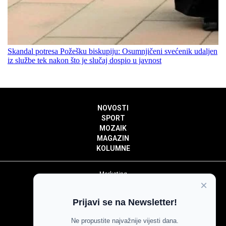
Skandal potresa Požešku biskupiju: Osumnjičeni svećenik udaljen
iz službe tek nakon što je slučaj dospio u javnost
NOVOSTI
SPORT
MOZAIK
MAGAZIN
KOLUMNE
Marketing
×
Politika privatnosti
Politika kolačića
Prijavi se na Newsletter!
Impressum
Pravila prenošenja sadržaja
Ne propustite najvažnije vijesti dana.
Pravila komentiranja