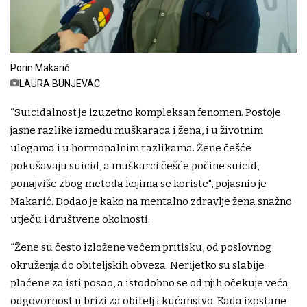
Porin Makarić
LAURA BUNJEVAC
“Suicidalnost je izuzetno kompleksan fenomen. Postoje
jasne razlike između muškaraca i žena, i u životnim
ulogama i u hormonalnim razlikama. Žene češće
pokušavaju suicid, a muškarci češće počine suicid,
ponajviše zbog metoda kojima se koriste", pojasnio je
Makarić. Dodao je kako na mentalno zdravlje žena snažno
utječu i društvene okolnosti.
“Žene su često izložene većem pritisku, od poslovnog
okruženja do obiteljskih obveza. Nerijetko su slabije
plaćene za isti posao, a istodobno se od njih očekuje veća
odgovornost u brizi za obitelj i kućanstvo. Kada izostane