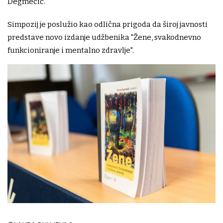
Degmečić.
Simpozij je poslužio kao odlična prigoda da široj javnosti
predstave novo izdanje udžbenika "Žene, svakodnevno
funkcioniranje i mentalno zdravlje".