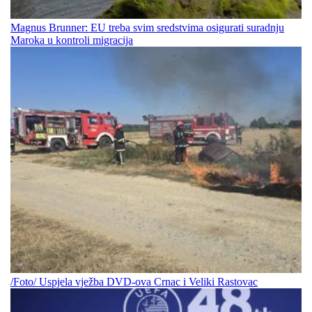
Magnus Brunner: EU treba svim sredstvima osigurati suradnju
Maroka u kontroli migracija
/Foto/ Uspjela vježba DVD-ova Crnac i Veliki Rastovac