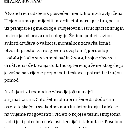
LAURA BUNJEVAC
“Ovo je treći udžbenik posvećen mentalnom zdravlju žena.
U njemu smo primijenili interdisciplinarni pristup, pa su,
uz psihijatre i ginekologe, sudjelovali i stručnjaci iz drugih
područja, od prava do teologije. Želimo podići razinu
svijesti društva o važnosti mentalnog zdravlja žena i
otvoriti prostor za razgovor o ovoj temi", poručila je.
Dodala je kako suvremeni način života, brojne obveze i
društvena očekivanja dodatno opterećuju žene, zbog čega
je važno na vrijeme prepoznati teškoće i potražiti stručnu
pomoć.
“Psihijatrija i mentalno zdravlje još su uvijek
stigmatizirani. Zato želim ohrabriti žene da dođu čim
osjete teškoće u svakodnevnom funkcioniranju. Lakše je
na vrijeme razgovarati i vidjeti o kojoj se težini simptoma
radi i je li potrebna naša asistencija", istaknula je. Posebno