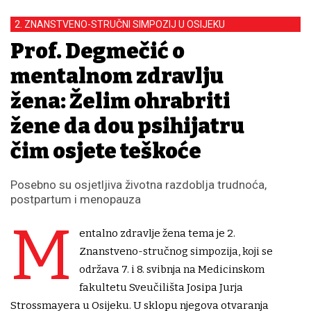
2. ZNANSTVENO-STRUČNI SIMPOZIJ U OSIJEKU
Prof. Degmečić o
mentalnom zdravlju
žena: Želim ohrabriti
žene da dođu psihijatru
čim osjete teškoće
Posebno su osjetljiva životna razdoblja trudnoća,
postpartum i menopauza
M
entalno zdravlje žena tema je 2.
Znanstveno-stručnog simpozija, koji se
održava 7. i 8. svibnja na Medicinskom
fakultetu Sveučilišta Josipa Jurja
Strossmayera u Osijeku. U sklopu njegova otvaranja