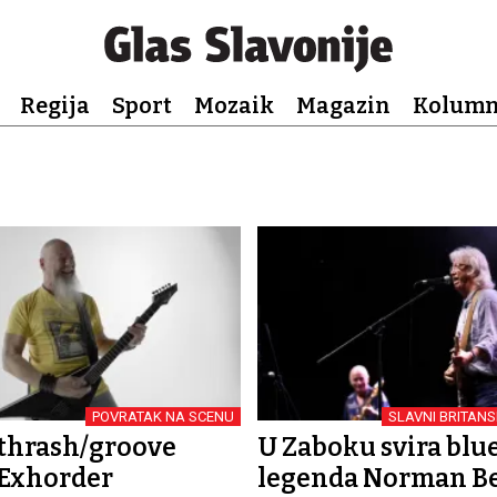
Regija
Sport
Mozaik
Magazin
Kolum
POVRATAK NA SCENU
SLAVNI BRITANS
 thrash/groove
U Zaboku svira blu
 Exhorder
legenda Norman B