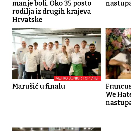
manje boli. Oko 35 posto
nastupa
rodilja iz drugih krajeva
Hrvatske
METRO JUNIOR TOP CHEF
Marušić u finalu
Francus
We Hate
nastupa