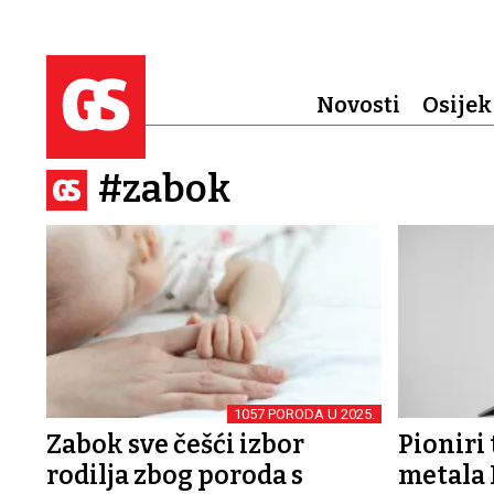
Novosti
Osijek
#zabok
1057 PORODA U 2025.
Zabok sve češći izbor
Pioniri
rodilja zbog poroda s
metala