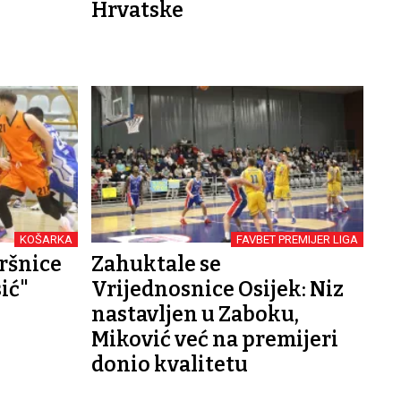
Hrvatske
KOŠARKA
FAVBET PREMIJER LIGA
ršnice
Zahuktale se
ić"
Vrijednosnice Osijek: Niz
nastavljen u Zaboku,
Miković već na premijeri
donio kvalitetu