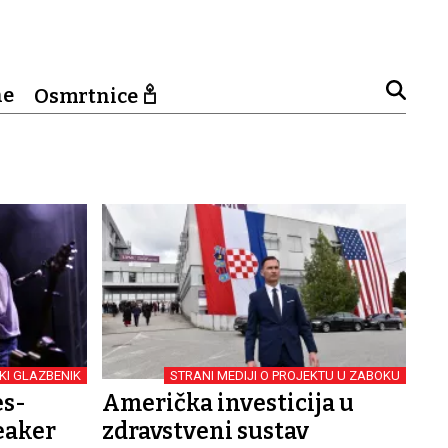
ne
Osmrtnice
KI GLAZBENIK
STRANI MEDIJI O PROJEKTU U ZABOKU
es-
Američka investicija u
eaker
zdravstveni sustav