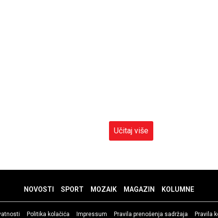
Učitaj više
NOVOSTI
SPORT
MOZAIK
MAGAZIN
KOLUMNE
ivatnosti
Politika kolačića
Impressum
Pravila prenošenja sadržaja
Pravila 