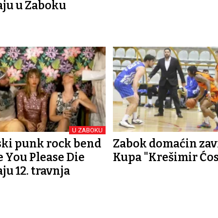
ju u Zaboku
U ZABOKU
ki punk rock bend
Zabok domaćin zav
 You Please Die
Kupa "Krešimir Ćos
ju 12. travnja