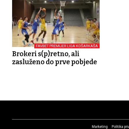
FAVBET PREMIJER LIGA KOŠARKAŠA
Brokeri s(p)retno, ali
zasluženo do prve pobjede
Marketing
Politika pr