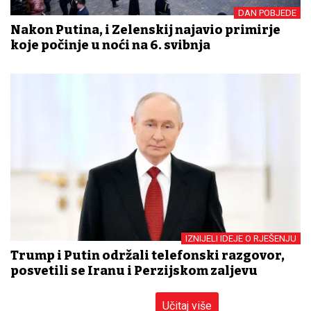
DAN POBJEDE
Nakon Putina, i Zelenskij najavio primirje
koje počinje u noći na 6. svibnja
IZNIJELI IDEJE O RJEŠENJU
Trump i Putin održali telefonski razgovor,
posvetili se Iranu i Perzijskom zaljevu
Učitaj više