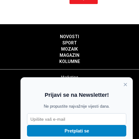
NOVOSTI
SPORT
MOZAIK
MAGAZIN
KOLUMNE
Marketing
×
Politika privatnosti
Politika kolačića
Prijavi se na Newsletter!
Impressum
Pravila prenošenja sadržaja
Ne propustite najvažnije vijesti dana.
Pravila komentiranja
Agroglas
Pretplati se