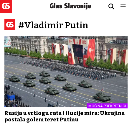
#Vladimir Putin
MOĆ NA PREKRETNICI
Rusija u vrtlogu rata i iluzije mira: Ukrajina
postala golem teret Putinu