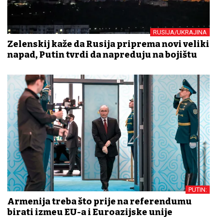
RUSIJA/UKRAJINA
Zelenskij kaže da Rusija priprema novi veliki
napad, Putin tvrdi da napreduju na bojištu
PUTIN:
Armenija treba što prije na referendumu
birati između EU-a i Euroazijske unije