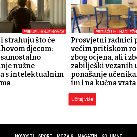
PRIKUPLJANJE NOVCA
PRITIŠĆU IH I NADLEŽN
i strahuju što će
Prosvjetni radnici 
njihovom djecom:
većim pritiskom ro
 samostalno
zbog ocjena, ali i z
anje nužne
zabilješki vezanih 
 s intelektualnim
ponašanje učenika.
ama
im i na kućna vrata
Učitaj više
NOVOSTI
SPORT
MOZAIK
MAGAZIN
KOLUMNE