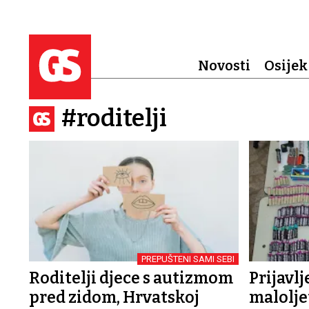
Novosti
Osijek
#roditelji
PREPUŠTENI SAMI SEBI
Roditelji djece s autizmom
Prijavlj
pred zidom, Hrvatskoj
malolje