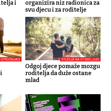
telja i
organizira niz radionica za
svu djecu i za roditelje
U STRUČNJACI
STUDIJA NA 37.000 LJUDI
Odgoj djece pomaže mozgu
i
roditelja da duže ostane
mlad