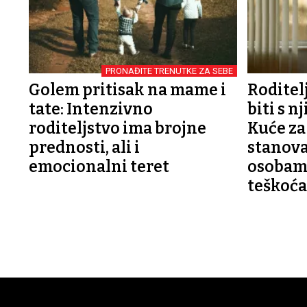
PRONAĐITE TRENUTKE ZA SEBE
Golem pritisak na mame i
Roditelj
tate: Intenzivno
biti s 
roditeljstvo ima brojne
Kuće za
prednosti, ali i
stanov
emocionalni teret
osobama
teškoć