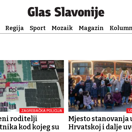
Regija
Sport
Mozaik
Magazin
Kolum
ZAGREBAČKA POLICIJA
U
eni roditelji
Mjesto stanovanja 
tnika kod kojeg su
Hrvatskoj i dalje uv