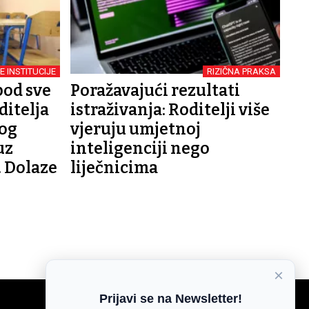
E INSTITUCIJE
RIZIČNA PRAKSA
pod sve
Poražavajući rezultati
ditelja
istraživanja: Roditelji više
bog
vjeruju umjetnoj
uz
inteligenciji nego
 Dolaze
liječnicima
×
Prijavi se na Newsletter!