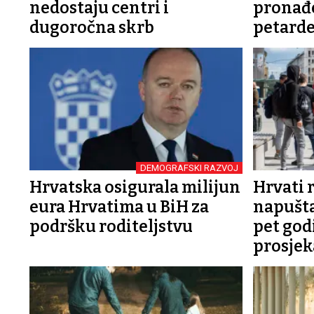
nedostaju centri i
pronađ
dugoročna skrb
petard
DEMOGRAFSKI RAZVOJ
Hrvatska osigurala milijun
Hrvati 
eura Hrvatima u BiH za
napuštaj
podršku roditeljstvu
pet god
prosjek