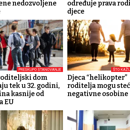
ene nedozvoljene
određuje prava rodi
e
djece
PRESKUPO STANOVANJE
ŠTO KAŽ
roditeljski dom
Djeca “helikopter”
u tek u 32. godini,
roditelja mogu steć
ina kasnije od
negativne osobine
a EU