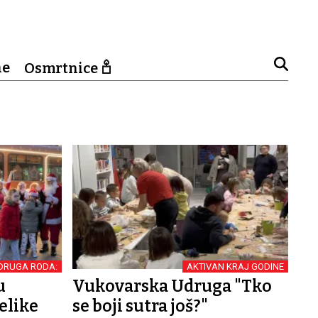
ne
Osmrtnice
DRUGA RODA:
AKTIVAN KRAJ GODINE
u
Vukovarska Udruga "Tko
elike
se boji sutra još?"