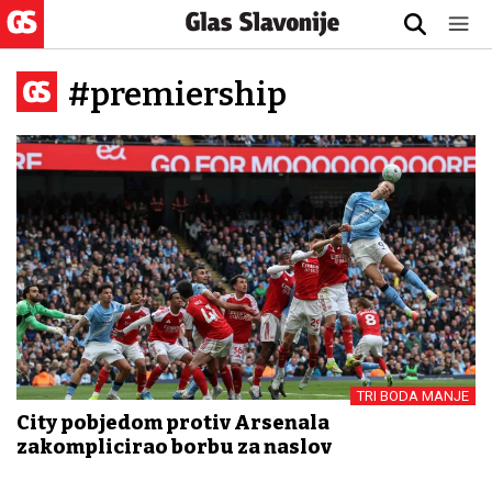
#premiership
TRI BODA MANJE
City pobjedom protiv Arsenala
zakomplicirao borbu za naslov