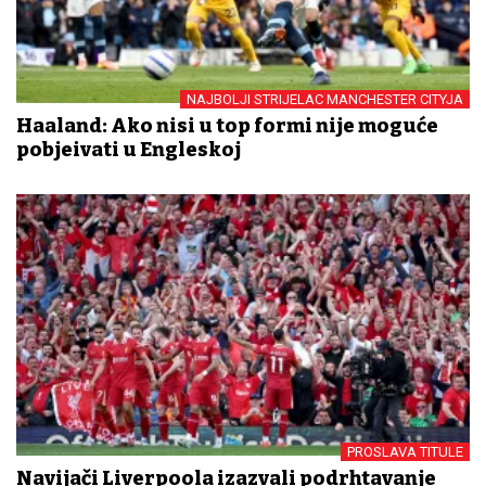
NAJBOLJI STRIJELAC MANCHESTER CITYJA
Haaland: Ako nisi u top formi nije moguće
pobjeđivati u Engleskoj
PROSLAVA TITULE
Navijači Liverpoola izazvali podrhtavanje