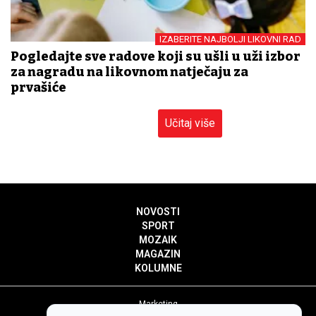
IZABERITE NAJBOLJI LIKOVNI RAD
Pogledajte sve radove koji su ušli u uži izbor
za nagradu na likovnom natječaju za
prvašiće
Učitaj više
NOVOSTI
SPORT
MOZAIK
MAGAZIN
KOLUMNE
Marketing