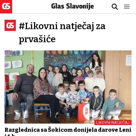
#Likovni natječaj za
prvašiće
LIKOVNI NATJEČAJ
Razglednica sa Šokicom donijela darove Leni