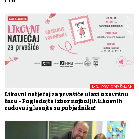
i 1.b
MOJ PRVI GODIŠNJAK
Likovni natječaj za prvašiće ulazi u završnu
fazu - Pogledajte izbor najboljih likovnih
radova i glasajte za pobjednika!