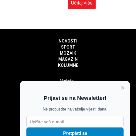
Učitaj više
NOVOSTI
SPORT
MOZAIK
MAGAZIN
KOLUMNE
Marketing
×
Politika privatnosti
Politika kolačića
Prijavi se na Newsletter!
Impressum
Pravila prenošenja sadržaja
Ne propustite najvažnije vijesti dana.
Pravila komentiranja
Agroglas
Pretplati se