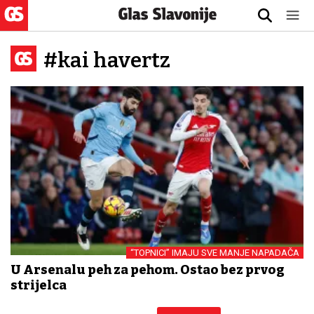
#kai havertz
“TOPNICI” IMAJU SVE MANJE NAPADAČA
U Arsenalu peh za pehom. Ostao bez prvog
strijelca