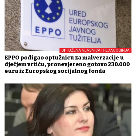
OPTUŽENA VLASNICA I PEDAGOGINJA
EPPO podigao optužnicu za malverzacije u
dječjem vrtiću, pronevjereno gotovo 230.000
eura iz Europskog socijalnog fonda