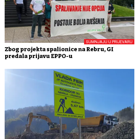
SUMNJAJU U PRIJEVARU
Zbog projekta spalionice na Rebru, GI
predala prijavu EPPO-u