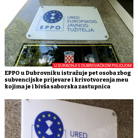
U SURADNJI S DUBROVAČKOM POLICIJOM
EPPO u Dubrovniku istražuje pet osoba zbog
subvencijske prijevare i krivotvorenja među
kojima je i bivša saborska zastupnica