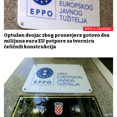
EPPO U ZAGREBU
Optužen dvojac zbog pronevjere gotovo dva
milijuna eura EU potpore za tvornicu
čeličnih konstrukcija