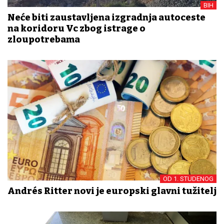
BIH
Neće biti zaustavljena izgradnja autoceste
na koridoru Vc zbog istrage o
zloupotrebama
OD 1. STUDENOG
Andrés Ritter novi je europski glavni tužitelj