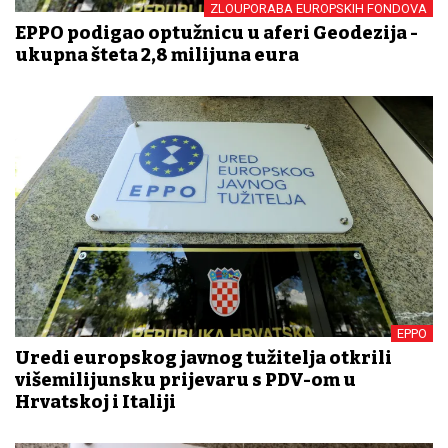
ZLOUPORABA EUROPSKIH FONDOVA
EPPO podigao optužnicu u aferi Geodezija -
ukupna šteta 2,8 milijuna eura
EPPO
Uredi europskog javnog tužitelja otkrili
višemilijunsku prijevaru s PDV-om u
Hrvatskoj i Italiji