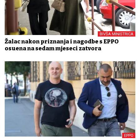
BIVŠA MINISTRICA
Žalac nakon priznanja i nagodbe s EPPO
osuđena na sedam mjeseci zatvora
EPPO