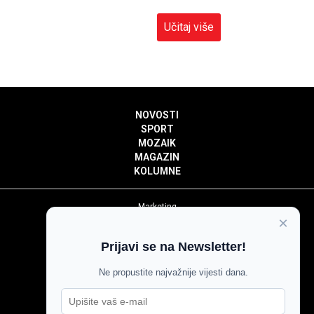
Učitaj više
NOVOSTI
SPORT
MOZAIK
MAGAZIN
KOLUMNE
Marketing
×
Politika privatnosti
Politika kolačića
Prijavi se na Newsletter!
Impressum
Pravila prenošenja sadržaja
Ne propustite najvažnije vijesti dana.
Pravila komentiranja
Agroglas