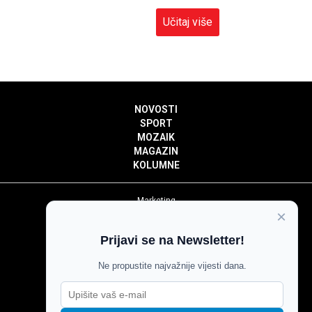
Učitaj više
NOVOSTI
SPORT
MOZAIK
MAGAZIN
KOLUMNE
Marketing
×
Politika privatnosti
Politika kolačića
Prijavi se na Newsletter!
Impressum
Pravila prenošenja sadržaja
Ne propustite najvažnije vijesti dana.
Pravila komentiranja
Agroglas