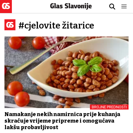
#cjelovite žitarice
BROJNE PREDNOSTI
Namakanje nekih namirnica prije kuhanja
skraćuje vrijeme pripreme i omogućava
lakšu probavljivost