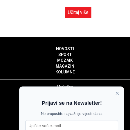
Učitaj više
NOVOSTI
SPORT
MOZAIK
MAGAZIN
KOLUMNE
Marketing
×
Politika privatnosti
Politika kolačića
Prijavi se na Newsletter!
Impressum
Pravila prenošenja sadržaja
Ne propustite najvažnije vijesti dana.
Pravila komentiranja
Agroglas