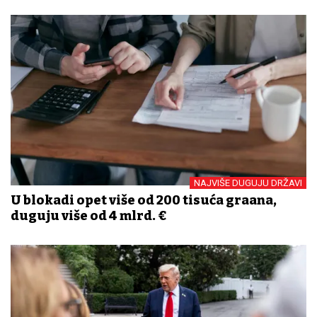
NAJVIŠE DUGUJU DRŽAVI
U blokadi opet više od 200 tisuća građana,
duguju više od 4 mlrd. €