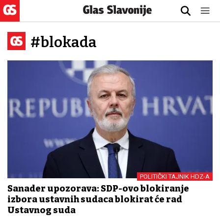
#blokada
POLITIČKI TAJNIK HDZ-A
Sanader upozorava: SDP-ovo blokiranje
izbora ustavnih sudaca blokirat će rad
Ustavnog suda