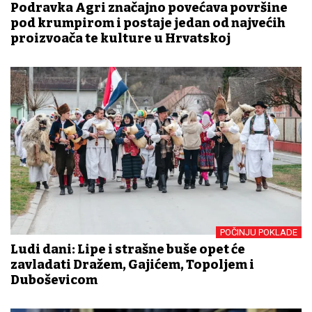
Podravka Agri značajno povećava površine
pod krumpirom i postaje jedan od najvećih
proizvođača te kulture u Hrvatskoj
POČINJU POKLADE
Ludi dani: Lipe i strašne buše opet će
zavladati Dražem, Gajićem, Topoljem i
Duboševicom