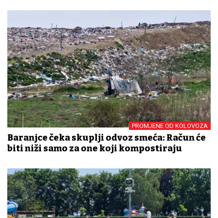
PROMJENE OD KOLOVOZA
Baranjce čeka skuplji odvoz smeća: Račun će
biti niži samo za one koji kompostiraju