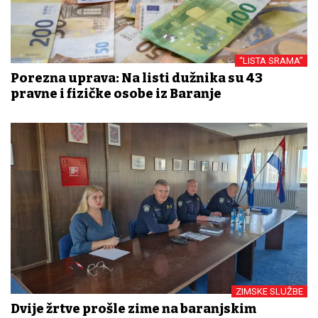
“LISTA SRAMA”
Porezna uprava: Na listi dužnika su 43
pravne i fizičke osobe iz Baranje
ZIMSKE SLUŽBE
Dvije žrtve prošle zime na baranjskim