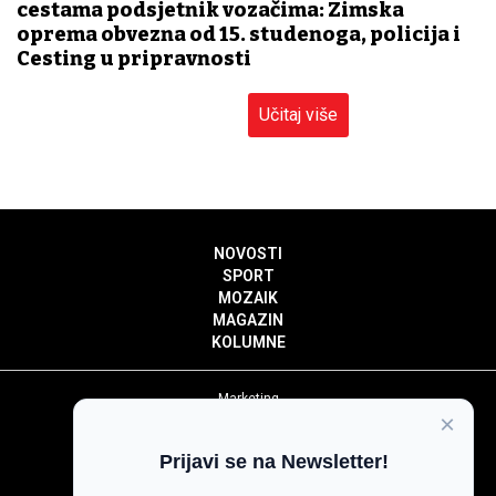
cestama podsjetnik vozačima: Zimska
oprema obvezna od 15. studenoga, policija i
Cesting u pripravnosti
Učitaj više
NOVOSTI
SPORT
MOZAIK
MAGAZIN
KOLUMNE
Marketing
×
Politika privatnosti
Politika kolačića
Prijavi se na Newsletter!
Impressum
Pravila prenošenja sadržaja