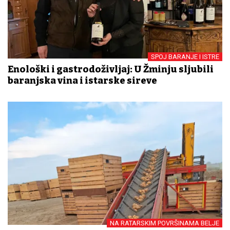
SPOJ BARANJE I ISTRE
Enološki i gastrodoživljaj: U Žminju sljubili
baranjska vina i istarske sireve
NA RATARSKIM POVRŠINAMA BELJE