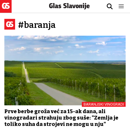
#baranja
BARANJSKI VINOGRADI
Prve berbe grožđa već za 15-ak dana, ali
vinogradari strahuju zbog suše: "Zemlja je
toliko suha da strojevi ne mogu u nju"