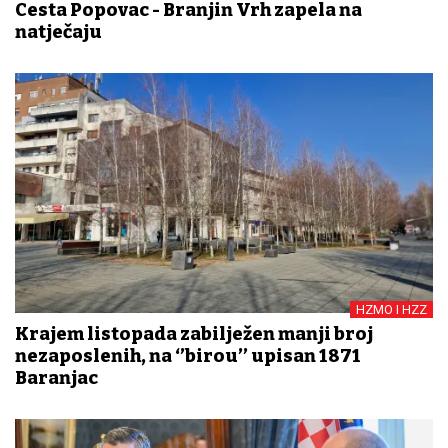
Cesta Popovac - Branjin Vrh zapela na
natječaju
HZMO I HZZ
Krajem listopada zabilježen manji broj
nezaposlenih, na ‘’birou’’ upisan 1871
Baranjac