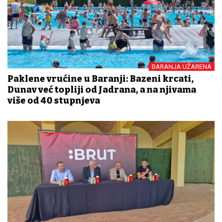
BARANJA UŽARENA
Paklene vrućine u Baranji: Bazeni krcati,
Dunav već topliji od Jadrana, a na njivama
više od 40 stupnjeva