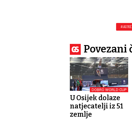
#AURE
Povezani 
DOBRO WORLD CUP
U Osijek dolaze
natjecatelji iz 51
zemlje