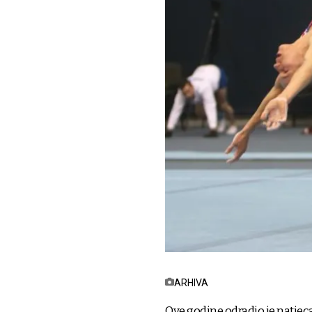
ARHIVA
Ove godine odradio je natjecan