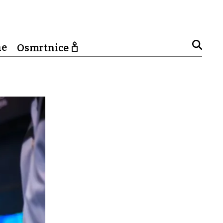
ne
Osmrtnice