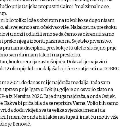
 odlučio prije Osijeka propustiti Cairo i "maksimalno se
up.
 ni bilo toliko loše s obzirom na to koliko se dugo nisam
ao, ali svejedno sam očekivao više. Nažalost, na preskoku
bolovi u nozi i odlučili smo se da ćemo se okrenuti samo
 i preko njega izboriti plasman na Svjetsko prvenstvo.
la primarna disciplina, preskok je tu uletio slučajno, prije
tkrio sam da imam talent i na preskoku.
etan, konkurencija zastrašujuća. Dolazak je najavio i
k 12 olimpijskih medaljaša koji će se natjecati na DOBRO
Varne 2021. do danas mi je najdraža medalja. Tada sam
upravo prije Igara u Tokiju, gdje je on osvojio zlato na
P-a iz Mersina 2020. Ta je druga najdraža, a onda Osijek,
. Kakva bi priča bila da se reprizira Varna. Volio bih samo
rt, da dođu vidjeti sva ta velika svjetska imena i da
i. I meni će onda biti lakše nastupati, imat ću motiv više
čio je Benović.