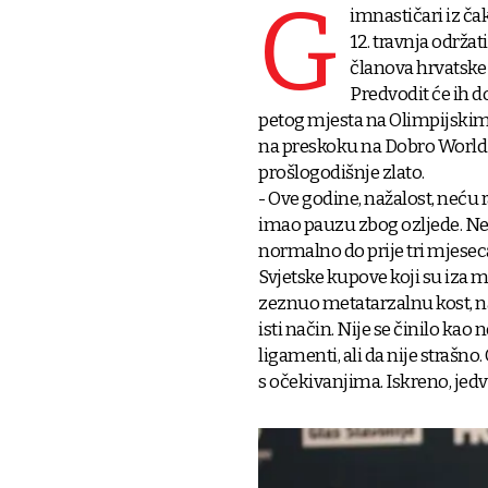
G
imnastičari iz čak
12. travnja održat
članova hrvatske 
Predvodit će ih d
petog mjesta na Olimpijskim 
na preskoku na Dobro World Cu
prošlogodišnje zlato.
- Ove godine, nažalost, neću
imao pauzu zbog ozljede. Ne
normalno do prije tri mjesec
Svjetske kupove koji su iza 
zeznuo metatarzalnu kost, n
isti način. Nije se činilo kao
ligamenti, ali da nije strašno
s očekivanjima. Iskreno, jedv