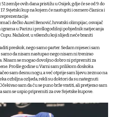
 51 zemlje ovih dana pristižu u Osijek, gdje će se od 9. do
i 17. Svjetski kup na kojem će nastupiti i osmero članica i
reprezentacije.
omaći dečko Aurel Benović, hrvatski olimpijac, osvajač
igrama u Parizu i prošlogodišnji pobjednik natjecanja
pu. Nažalost, u vikendu koji slijedi neće braniti
 raditi preskok, nego samo parter. Sedam mjeseci sam
 samo da nisam nastupao nego nisam ni trenirao
a. Nisam se mogao dovoljno dobro ni pripremiti za
mene. Prošle godine u Varni sam prilikom doskoka
ačeo sam desnu nogu, a već otprije sam lijevu zeznuo na
 neka ozbiljna ozljeda, rekli su doktori da su nategnuti
. Očekivao sam da ću se puno brže vratiti, ali pretjerao sam
a sam se uspio pripremiti za ove Svjetske kupove.