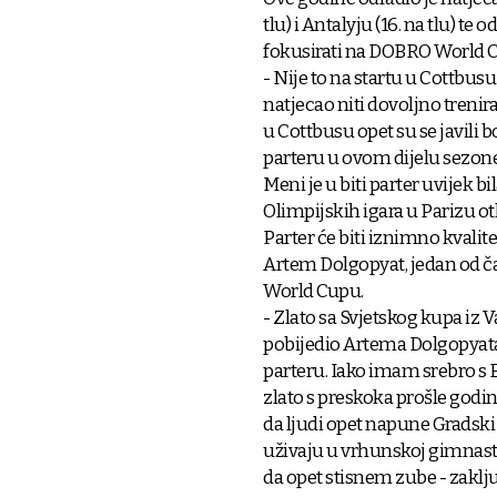
tlu) i Antalyju (16. na tlu) te
fokusirati na DOBRO World C
- Nije to na startu u Cottbusu
natjecao niti dovoljno trenir
u Cottbusu opet su se javili 
parteru u ovom dijelu sezone
Meni je u biti parter uvijek bi
Olimpijskih igara u Parizu o
Parter će biti iznimno kvalit
Artem Dolgopyat, jedan od ča
World Cupu.
- Zlato sa Svjetskog kupa iz 
pobijedio Artema Dolgopyata, 
parteru. Iako imam srebro s E
zlato s preskoka prošle godine
da ljudi opet napune Gradski v
uživaju u vrhunskoj gimnastic
da opet stisnem zube - zaklju