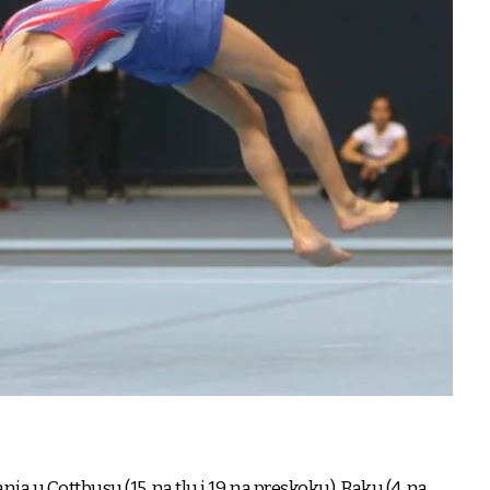
ja u Cottbusu (15. na tlu i 19. na preskoku), Baku (4. na