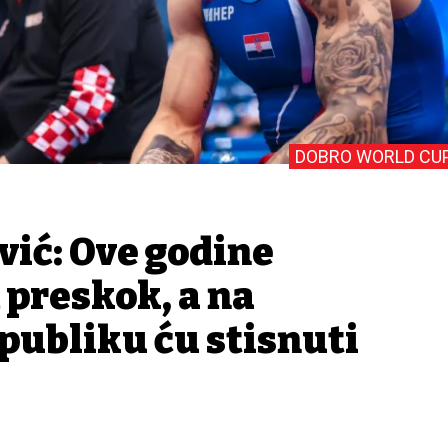
DOBRO WORLD CU
vić: Ove godine
preskok, a na
publiku ću stisnuti