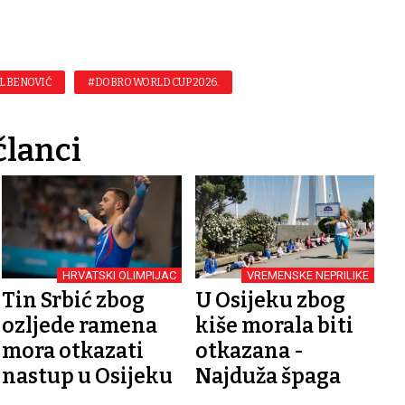
L BENOVIĆ
#DOBRO WORLD CUP 2026.
članci
HRVATSKI OLIMPIJAC
VREMENSKE NEPRILIKE
Tin Srbić zbog
U Osijeku zbog
ozljede ramena
kiše morala biti
mora otkazati
otkazana -
nastup u Osijeku
Najduža špaga