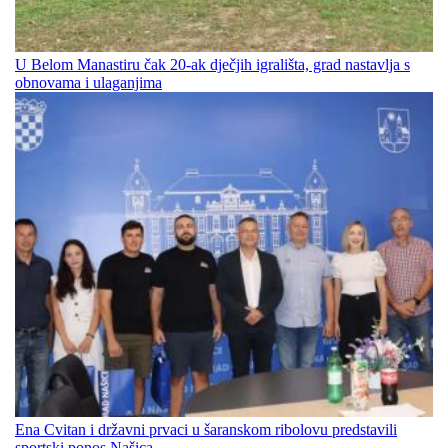
U Belom Manastiru čak 20-ak dječjih igrališta, grad nastavlja s
obnovama i ulaganjima
Ena Cvitan i državni prvaci u šaranskom ribolovu predstavili
sportski ponos Našica