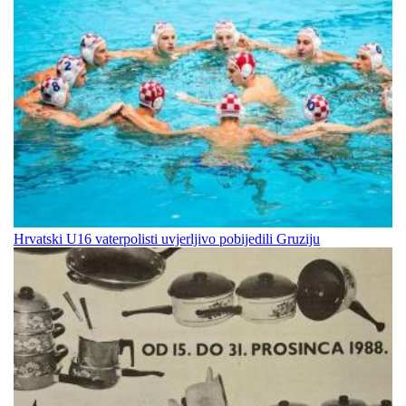
Hrvatski U16 vaterpolisti uvjerljivo pobijedili Gruziju