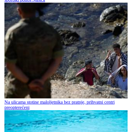
Na ulicama stotine maloljetnika bez pratnje, prihvatni centri
preopterećeni