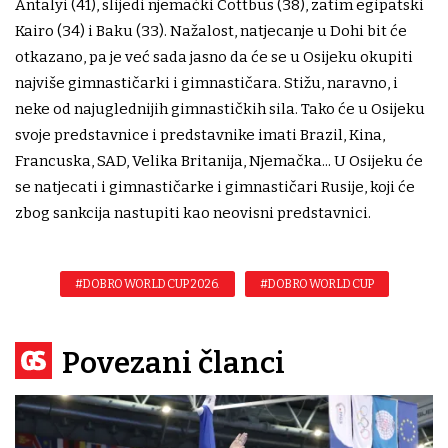
Antalyi (41), slijedi njemački Cottbus (38), zatim egipatski
Kairo (34) i Baku (33). Nažalost, natjecanje u Dohi bit će
otkazano, pa je već sada jasno da će se u Osijeku okupiti
najviše gimnastičarki i gimnastičara. Stižu, naravno, i
neke od najuglednijih gimnastičkih sila. Tako će u Osijeku
svoje predstavnice i predstavnike imati Brazil, Kina,
Francuska, SAD, Velika Britanija, Njemačka... U Osijeku će
se natjecati i gimnastičarke i gimnastičari Rusije, koji će
zbog sankcija nastupiti kao neovisni predstavnici.
#DOBRO WORLD CUP 2026.
#DOBRO WORLD CUP
Povezani članci