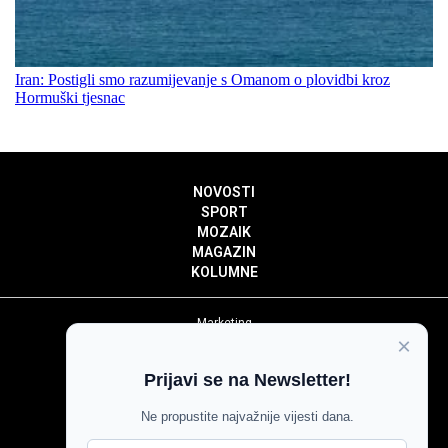
Iran: Postigli smo razumijevanje s Omanom o plovidbi kroz
Hormuški tjesnac
NOVOSTI
SPORT
MOZAIK
MAGAZIN
KOLUMNE
Marketing
×
Politika privatnosti
Politika kolačića
Prijavi se na Newsletter!
Impressum
Pravila prenošenja sadržaja
Ne propustite najvažnije vijesti dana.
Pravila komentiranja
Agroglas