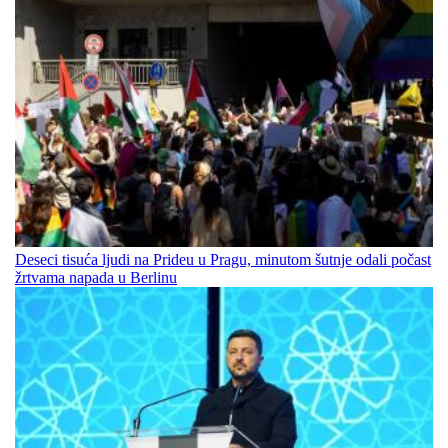
Deseci tisuća ljudi na Prideu u Pragu, minutom šutnje odali počast
žrtvama napada u Berlinu