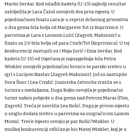
Marko Serdar. Kod mlađih kadeta (U-13) najbolji rezultat
zabilježila je Lara Čaloš osvojivši dva prva mjesta. U
pojedinačnom finalu Lara je u reprizi državnog prvenstva
u dva gema bila bolja od Margarete Tot iz Koprivnice. U
parovima je Lara s Leonom Lulić (Zagreb, Maksimir) u
finalu sa 2:0 bila bolja od para Cmrk/Tot (Koprivnica). U toj
konkurenciji nastupili su i Maja Jurić i Ema Serdar. Kod
kadeta (U-15) od Osječana je najuspješnija bila Petra
Winkler osvojivši pojedinačnu broncu te parsko srebro u
igri s Lucijom Nastav (Zagreb Maksimir). Još su nastupile
Dora Šnur i Lea Crndić. Juniorska četvorka vratila se s
turnira s medaljama. Duga Bojko osvojila je pojedinačni
turnir nakon pobjede u dva gema nad Petrom Maras (Flex,
Zagreb). Treća je završila Lea Košić. Duga je prvom mjestu
u singlu dodala srebro u parovima sa suigračicom Lanom
Momić. Treće mjesto osvojio je par Košić/Winkler. U
muškoj konkurenciji odličan je bio Matej Winkler, koji je u