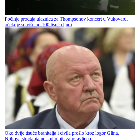
Počinje prodaja ulaznica za Thompsonov koncert u Vukovaru,
očekuje se više od 100 tisuća ljudi
Oko dvije tisuće branitelja i civila prošlo kroz logor Glina.
Njihova stradanja ne smiju biti zaboravljena