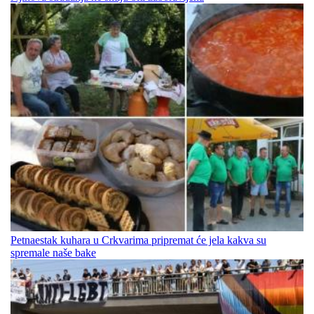
Petnaestak kuhara u Crkvarima pripremat će jela kakva su
spremale naše bake