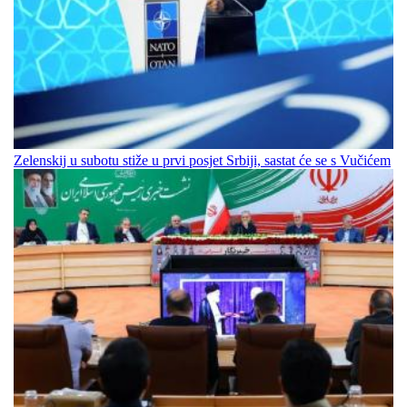
Zelenskij u subotu stiže u prvi posjet Srbiji, sastat će se s Vučićem